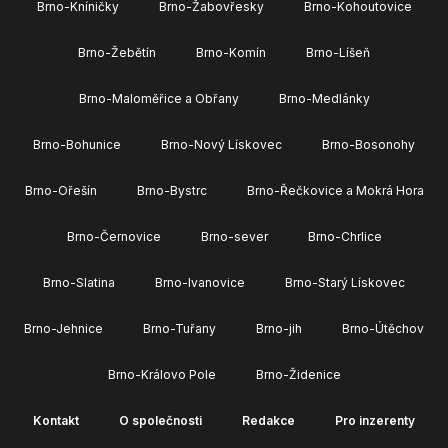
Brno-Kníničky
Brno-Žabovřesky
Brno-Kohoutovice
Brno-Žebětín
Brno-Komín
Brno-Líšeň
Brno-Maloměřice a Obřany
Brno-Medlánky
Brno-Bohunice
Brno-Nový Lískovec
Brno-Bosonohy
Brno-Ořešín
Brno-Bystrc
Brno-Řečkovice a Mokrá Hora
Brno-Černovice
Brno-sever
Brno-Chrlice
Brno-Slatina
Brno-Ivanovice
Brno-Starý Lískovec
Brno-Jehnice
Brno-Tuřany
Brno-jih
Brno-Útěchov
Brno-Královo Pole
Brno-Židenice
Kontakt
O společnosti
Redakce
Pro inzerenty