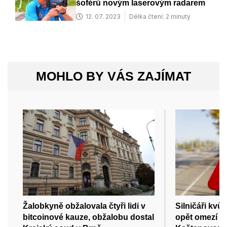
šoférů novým laserovým radarem
12. 07. 2023
Délka čtení: 2 minuty
MOHLO BY VÁS ZAJÍMAT
Žalobkyně obžalovala čtyři lidi v
Silničáři kvů
bitcoinové kauze, obžalobu dostal
opět omezí p