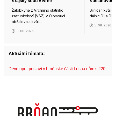
Krajský soud v Brně
Kaštanovou u
Žalobkyně z Vrchního státního
Silničáři kvůli 
zastupitelství (VSZ) v Olomouci
dálnic D1 a D2
obžalovala kvůli…
5. 08. 2026
3. 08. 2026
Aktuální témata:
Developer postaví v brněnské části Lesná dům s 220…