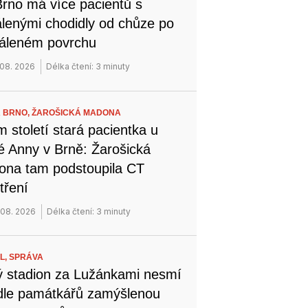
rno má více pacientů s
lenými chodidly od chůze po
áleném povrchu
 08. 2026
Délka čtení: 3 minuty
 BRNO,
ŽAROŠICKÁ MADONA
 století stará pacientka u
é Anny v Brně: Žarošická
na tam podstoupila CT
tření
 08. 2026
Délka čtení: 3 minuty
L,
SPRÁVA
 stadion za Lužánkami nesmí
dle památkářů zamýšlenou