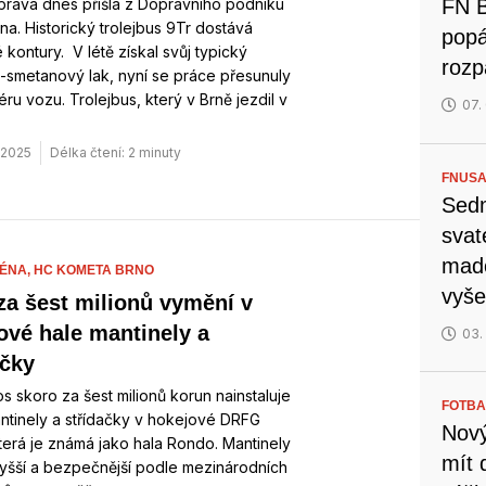
práva dnes přišla z Dopravního podniku
FN B
na. Historický trolejbus 9Tr dostává
popá
kontury. V létě získal svůj typický
rozp
-smetanový lak, nyní se práce přesunuly
iéru vozu. Trolejbus, který v Brně jezdil v
07.
. 2025
Délka čtení: 2 minuty
FNUSA
Sedm
svat
mado
ÉNA,
HC KOMETA BRNO
vyše
za šest milionů vymění v
ové hale mantinely a
03.
ačky
os skoro za šest milionů korun nainstaluje
FOTBA
ntinely a střídačky v hokejové DRFG
Nový
terá je známá jako hala Rondo. Mantinely
mít 
yšší a bezpečnější podle mezinárodních