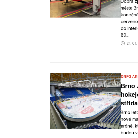
Dobrá z
města Br
konečné 
červeno
do inter
80.…
21. 01
DRFG AR
Brno 
hokej
stříd
Brno let
nové ma
aréně, k
budou v