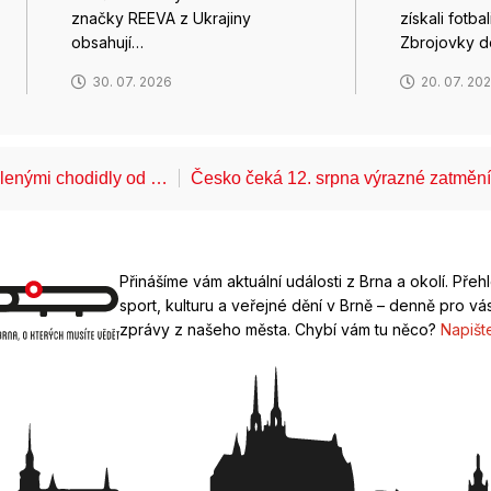
značky REEVA z Ukrajiny
získali fotba
obsahují…
Zbrojovky 
30. 07. 2026
20. 07. 20
álenými chodidly od …
Česko čeká 12. srpna výrazné zatměn
Přinášíme vám aktuální události z Brna a okolí. Přeh
sport, kulturu a veřejné dění v Brně – denně pro vás
zprávy z našeho města. Chybí vám tu něco?
Napišt