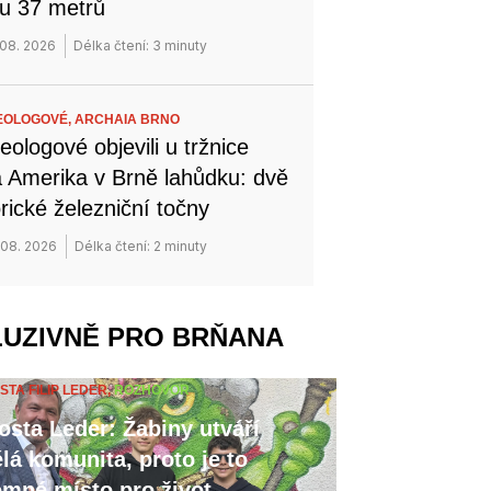
u 37 metrů
 08. 2026
Délka čtení: 3 minuty
EOLOGOVÉ,
ARCHAIA BRNO
eologové objevili u tržnice
 Amerika v Brně lahůdku: dvě
orické železniční točny
 08. 2026
Délka čtení: 2 minuty
LUZIVNĚ PRO BRŇANA
STA FILIP LEDER,
ROZHOVOR
osta Leder: Žabiny utváří
lá komunita, proto je to
emné místo pro život