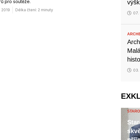
ů pro soutěže.
výšk
. 2019
Délka čtení: 2 minuty
07.
ARCH
Arch
Malá
hist
03.
EXK
STARO
Star
skvě
příj