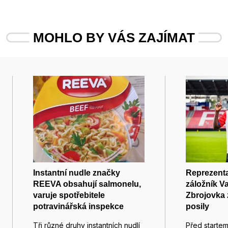
MOHLO BY VÁS ZAJÍMAT
Instantní nudle značky
Reprezenta
REEVA obsahují salmonelu,
záložník V
varuje spotřebitele
Zbrojovka 
potravinářská inspekce
posily
Tři různé druhy instantních nudlí
Před starte