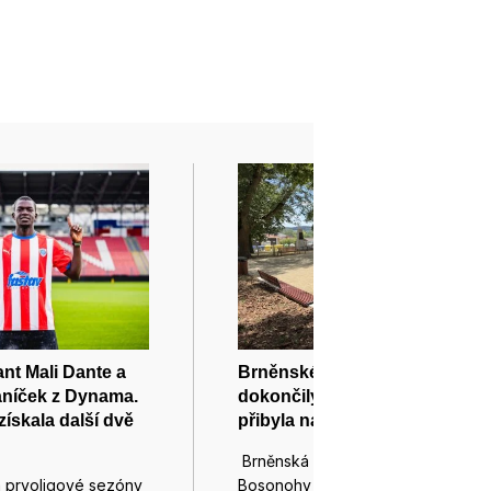
nt Mali Dante a
Brněnské Bosonohy
aníček z Dynama.
dokončily proměnu náměstí,
získala další dvě
přibyla na něm kašna i zeleň
Brněnská městská část
m prvoligové sezóny
Bosonohy dokončila po několika