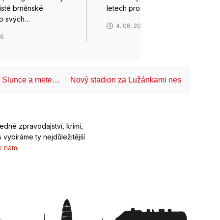
listé brněnské
letech proměnu Bosonožského…
do svých…
4. 08. 2026
26
í Slunce a mete…
Nový stadion za Lužánkami nesmí mít dle
ledné zpravodajství, krimi,
 vybíráme ty nejdůležitější
e nám
.