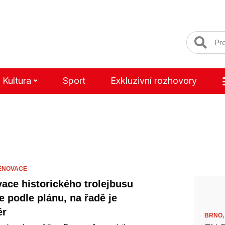
Kultura
Sport
Exkluzivní rozhovory
ENOVACE
ace historického trolejbusu
e podle plánu, na řadě je
ér
BRNO