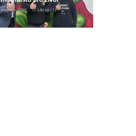
července, 2026
Líbí se (
1 )