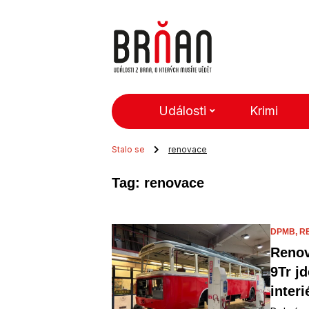
Události
Krimi
Stalo se
renovace
Tag: renovace
DPMB,
R
Renov
9Tr jd
interi