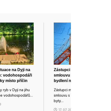
ituace na Dyji na
Zástupci Brna podepsali
u: vodohospodáři
smlouvu se zhotovitelem
ky místo příčin
bydlení na Kamenném vrchu
 ryb v Dyji na jihu
Zástupci města Brna podepsali
le vodohospodářů…
smlouvu s firmou, která postaví
byty…
6
17. 07. 2026