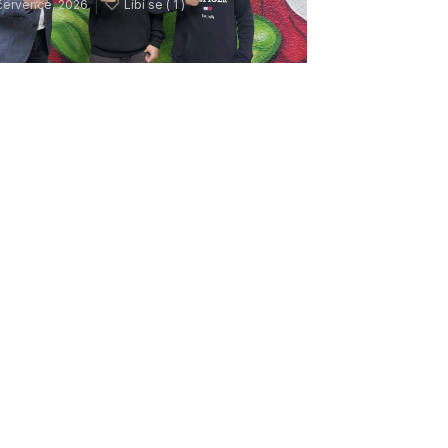
července, 2026
Líbí se (
1 )