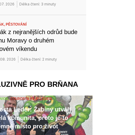
 07. 2026
Délka čtení: 3 minuty
ÁK,
PĚSTOVÁNÍ
ák z nejranějších odrůd bude
ihu Moravy o druhém
novém víkendu
 08. 2026
Délka čtení: 2 minuty
LUZIVNĚ PRO BRŇANA
OVOR,
STAROSTA FILIP LEDER
osta Leder: Žabiny utváří
lá komunita, proto je to
emné místo pro život