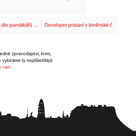
t dle památkářů …
Developer postaví v brněnské části Lesn
ledné zpravodajství, krimi,
 vybíráme ty nejdůležitější
e nám
.