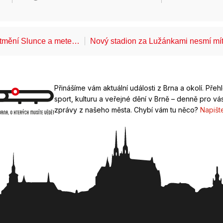
atmění Slunce a mete…
Nový stadion za Lužánkami nesmí mí
Přinášíme vám aktuální události z Brna a okolí. Přeh
sport, kulturu a veřejné dění v Brně – denně pro vás
zprávy z našeho města. Chybí vám tu něco?
Napišt