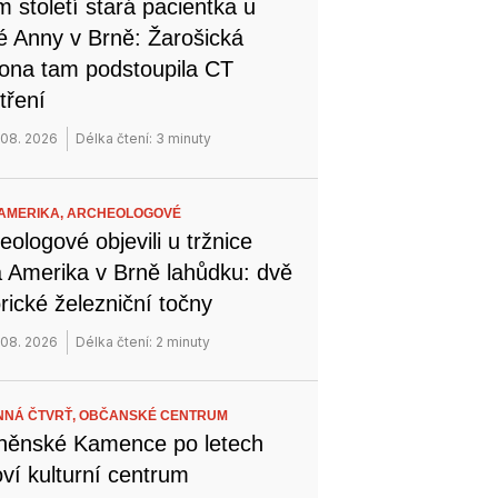
 století stará pacientka u
é Anny v Brně: Žarošická
na tam podstoupila CT
tření
 08. 2026
Délka čtení: 3 minuty
AMERIKA,
ARCHEOLOGOVÉ
eologové objevili u tržnice
 Amerika v Brně lahůdku: dvě
orické železniční točny
 08. 2026
Délka čtení: 2 minuty
NÁ ČTVRŤ,
OBČANSKÉ CENTRUM
něnské Kamence po letech
ví kulturní centrum