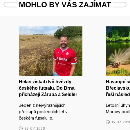
MOHLO BY VÁS ZAJÍMAT
Helas získal dvě hvězdy
Havarijní s
českého futsalu. Do Brna
Břeclavsk
přicházejí Záruba a Seidler
řeší násled
Jeden z nejvýraznějších
Letošní úhyny
přestupů posledních let v
Moravy pod
českém futsalu je…
15. 07. 202
22. 07. 2026