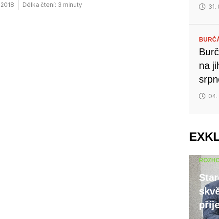
. 2018
Délka čtení: 3 minuty
31.
BURČ
Burč
na j
srp
04.
EXK
ROZH
Star
skvě
příj