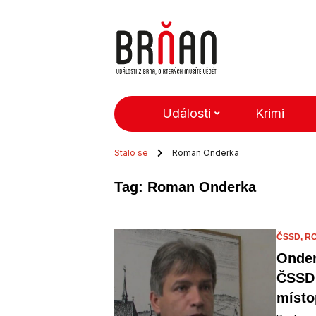
Události
Krimi
Stalo se
Roman Onderka
Tag: Roman Onderka
ČSSD,
R
Onder
ČSSD 
míst