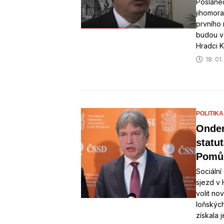
Poslane
jihomor
prvního 
budou v
Hradci K
18. 01
POLITIKA
Onder
statu
Pomůž
Sociáln
sjezd v 
volit no
loňských
získala 