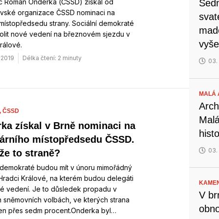
c Roman Onderka (ČSSD) získal od
Sedm
avské organizace ČSSD nominaci na
svat
místopředsedu strany. Sociální demokraté
mado
olit nové vedení na březnovém sjezdu v
vyše
rálové.
. 2019
Délka čtení: 2 minuty
03.
MALÁ 
Arch
,
ČSSD
Malá
ka získal v Brně nominaci na
hist
tárního místopředsedu ČSSD.
03.
e to straně?
í demokraté budou mít v únoru mimořádný
Hradci Králové, na kterém budou delegáti
KAMEN
vé vedení. Je to důsledek propadu v
V br
 sněmovních volbách, ve kterých strana
obno
jen přes sedm procent.Onderka byl…