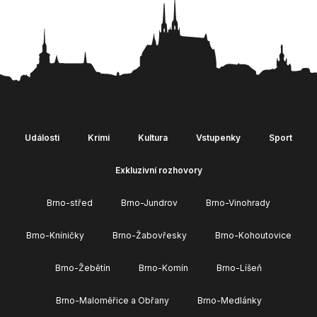
Události
Krimi
Kultura
Vstupenky
Sport
Exkluzivní rozhovory
Brno-střed
Brno-Jundrov
Brno-Vinohrady
Brno-Kníničky
Brno-Žabovřesky
Brno-Kohoutovice
Brno-Žebětín
Brno-Komín
Brno-Líšeň
Brno-Maloměřice a Obřany
Brno-Medlánky