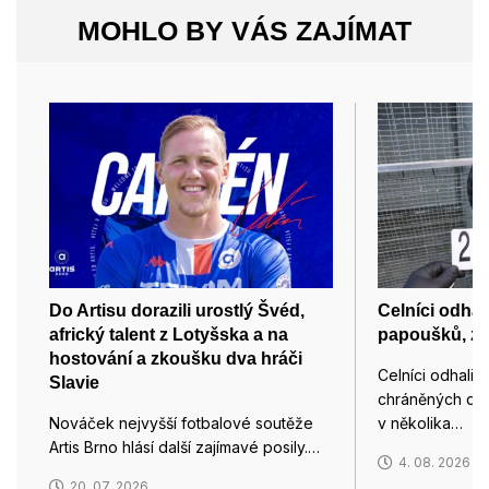
MOHLO BY VÁS ZAJÍMAT
Do Artisu dorazili urostlý Švéd,
Celníci odhal
africký talent z Lotyšska a na
papoušků, zaj
hostování a zkoušku dva hráči
Celníci odhalil
Slavie
chráněných dr
Nováček nejvyšší fotbalové soutěže
v několika…
Artis Brno hlásí další zajímavé posily.…
4. 08. 2026
20. 07. 2026