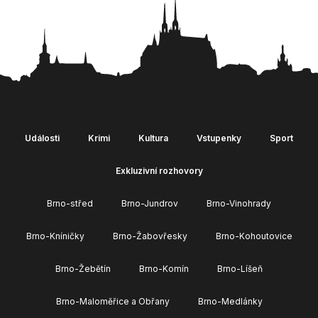
Události
Krimi
Kultura
Vstupenky
Sport
Exkluzivní rozhovory
Brno-střed
Brno-Jundrov
Brno-Vinohrady
Brno-Kníničky
Brno-Žabovřesky
Brno-Kohoutovice
Brno-Žebětín
Brno-Komín
Brno-Líšeň
Brno-Maloměřice a Obřany
Brno-Medlánky