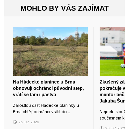
MOHLO BY VÁS ZAJÍMAT
Na Hádecké planince u Brna
Zkušený zálož
obnovují ochránci původní step,
pokračuje ve
vrátí se tam i pastva
mentor béčka
Jakuba Šural
Zarostlou část Hádecké planinky u
Brna chtějí ochránci vrátit do…
Nejdéle sloužíc
současném kádr
26. 07. 2026
30. 07. 2026