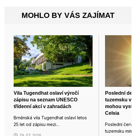
MOHLO BY VÁS ZAJÍMAT
Vila Tugendhat oslaví výročí
Poslední den
zápisu na seznam UNESCO
tuzemsku velm
třídenní akcí v zahradách
mohou vystou
Celsia
Brněnská vila Tugendhat oslaví letos
25 let od zápisu mezi…
Poslední červ
tuzemsku mimo
29. 07. 2026