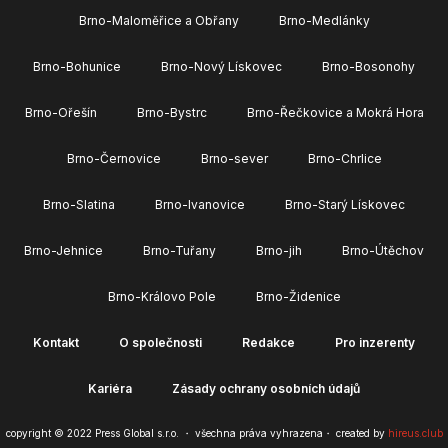
Brno-Maloměřice a Obřany
Brno-Medlánky
Brno-Bohunice
Brno-Nový Lískovec
Brno-Bosonohy
Brno-Ořešín
Brno-Bystrc
Brno-Řečkovice a Mokrá Hora
Brno-Černovice
Brno-sever
Brno-Chrlice
Brno-Slatina
Brno-Ivanovice
Brno-Starý Lískovec
Brno-Jehnice
Brno-Tuřany
Brno-jih
Brno-Útěchov
Brno-Královo Pole
Brno-Židenice
Kontakt
O společnosti
Redakce
Pro inzerenty
Kariéra
Zásady ochrany osobních údajů
copyright © 2022 Press Global s.r.o. ・ všechna práva vyhrazena・ created by
hireus.club