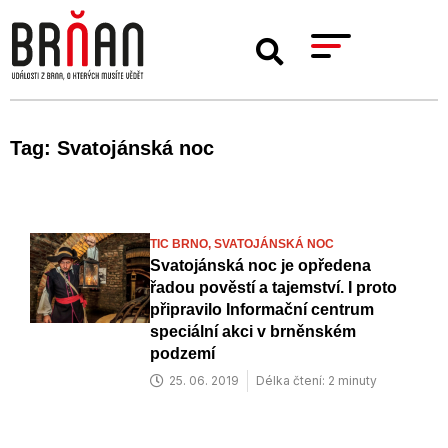
Tag: Svatojánská noc
TIC BRNO,
SVATOJÁNSKÁ NOC
Svatojánská noc je opředena
řadou pověstí a tajemství. I proto
připravilo Informační centrum
speciální akci v brněnském
podzemí
25. 06. 2019
Délka čtení: 2 minuty