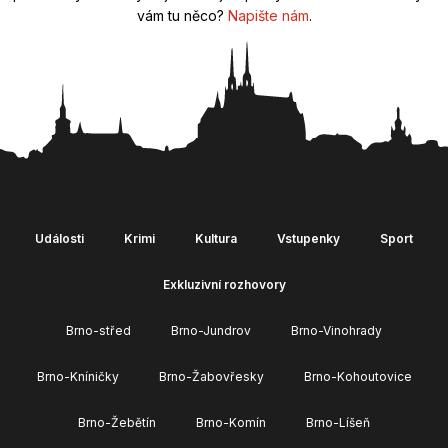
vám tu něco?
Napište nám
.
Události
Krimi
Kultura
Vstupenky
Sport
Exkluzivní rozhovory
Brno-střed
Brno-Jundrov
Brno-Vinohrady
Brno-Kníničky
Brno-Žabovřesky
Brno-Kohoutovice
Brno-Žebětín
Brno-Komín
Brno-Líšeň