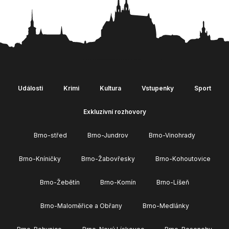
Události
Krimi
Kultura
Vstupenky
Sport
Exkluzivní rozhovory
Brno-střed
Brno-Jundrov
Brno-Vinohrady
Brno-Kníničky
Brno-Žabovřesky
Brno-Kohoutovice
Brno-Žebětín
Brno-Komín
Brno-Líšeň
Brno-Maloměřice a Obřany
Brno-Medlánky