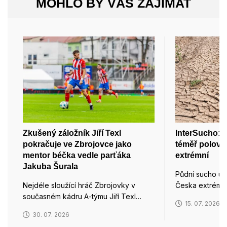
MOHLO BY VÁS ZAJÍMAT
Zkušený záložník Jiří Texl
InterSucho: 
pokračuje ve Zbrojovce jako
téměř polovi
mentor béčka vedle parťáka
extrémní
Jakuba Šurala
Půdní sucho už 
Nejdéle sloužící hráč Zbrojovky v
Česka extrémn
současném kádru A-týmu Jiří Texl…
15. 07. 2026
30. 07. 2026