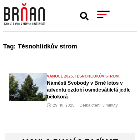
Tag: Těsnohlídkův strom
VÁNOCE 2025,
TĚSNOHLÍDKŮV STROM
Náměstí Svobody v Brně letos v
adventu ozdobí osmdesátiletá jedle
bělokorá
29. 10. 2025
Délka čtení: 3 minuty