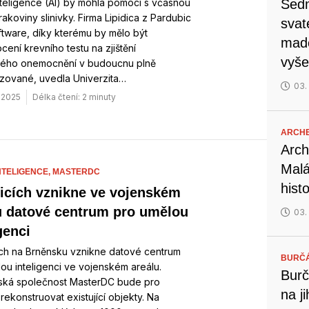
teligence (AI) by mohla pomoci s včasnou
Sedm
rakoviny slinivky. Firma Lipidica z Pardubic
svat
oftware, díky kterému by mělo být
mado
ení krevního testu na zjištění
vyše
ého onemocnění v budoucnu plně
izované, uvedla Univerzita…
03.
. 2025
Délka čtení: 2 minuty
ARCH
Arch
Malá
NTELIGENCE,
MASTERDC
hist
icích vznikne ve vojenském
u datové centrum pro umělou
03.
genci
ích na Brněnsku vznikne datové centrum
BURČ
ou inteligenci ve vojenském areálu.
Burč
rská společnost MasterDC bude pro
na j
rekonstruovat existující objekty. Na