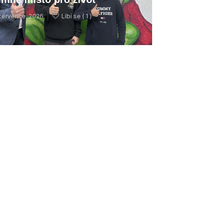
července, 2026
Líbí se (
1 )