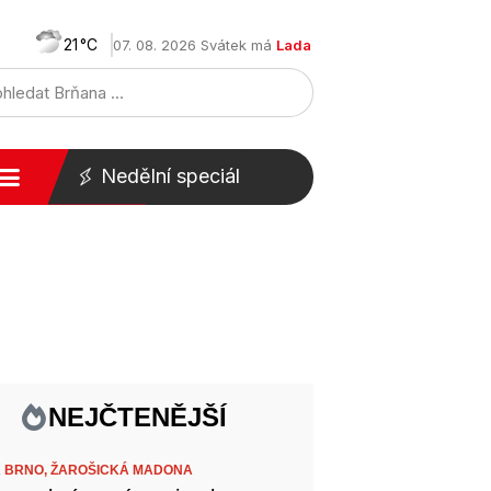
21
07. 08. 2026 Svátek má
Lada
Nedělní speciál
NEJČTENĚJŠÍ
 BRNO,
ŽAROŠICKÁ MADONA