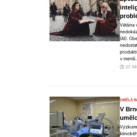
intel
prob
Většina
nedokáza
(AI). Ob
nedosta
produktiv
v menší
27. 08
UMĚLÁ I
V Brně
umělo
Výzkumn
klinické