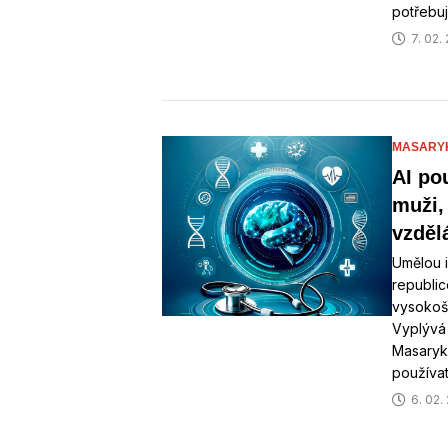
potřebuj
7. 02.
MASARYK
AI pou
muži,
vzděl
Umělou i
republice
vysokoš
Vyplývá 
Masaryko
používa
6. 02.