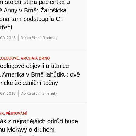
 století stará pacientka u
é Anny v Brně: Žarošická
na tam podstoupila CT
tření
 08. 2026
Délka čtení: 3 minuty
EOLOGOVÉ,
ARCHAIA BRNO
eologové objevili u tržnice
 Amerika v Brně lahůdku: dvě
orické železniční točny
 08. 2026
Délka čtení: 2 minuty
ÁK,
PĚSTOVÁNÍ
ák z nejranějších odrůd bude
ihu Moravy o druhém