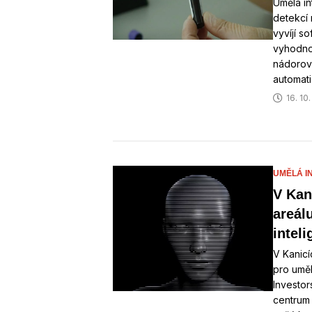
Umělá in
detekcí 
vyvíjí s
vyhodnoc
nádorov
automat
16. 10
UMĚLÁ I
V Kan
areál
inteli
V Kanic
pro uměl
Investo
centrum 