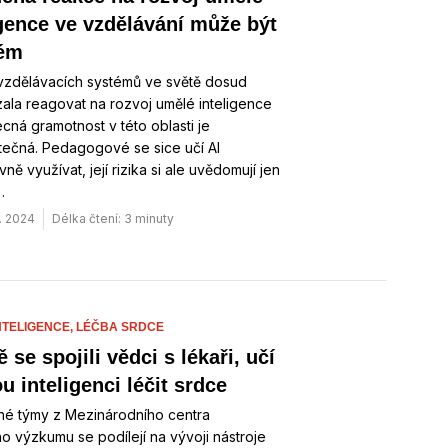
igence ve vzdělávání může být
lém
 vzdělávacích systémů ve světě dosud
la reagovat na rozvoj umělé inteligence
ecná gramotnost v této oblasti je
tečná. Pedagogové se sice učí AI
ně využívat, její rizika si ale uvědomují jen
…
. 2024
Délka čtení: 3 minuty
NTELIGENCE,
LÉČBA SRDCE
 se spojili vědci s lékaři, učí
u inteligenci léčit srdce
é týmy z Mezinárodního centra
ho výzkumu se podílejí na vývoji nástroje