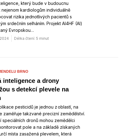
teligence, který bude v budoucnu
 nejenom kardiologům individuálně
ovat rizika jednotlivých pacientů s
ým srdečním selháním. Projekt AI4HF (AI)
vaný Evropskou…
 2024
Délka čtení: 5 minut
MENDELU BRNO
 inteligence a drony
ou s detekcí plevele na
h
plikace pesticidů je jednou z oblastí, na
e zaměřuje takzvané precizní zemědělství.
í speciálních dronů mohou zemědělci
onitorovat pole a na základě získaných
určí místa zasažená plevelem, která