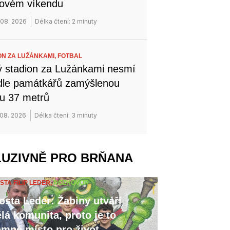
novém víkendu
 08. 2026
Délka čtení: 2 minuty
ON ZA LUŽÁNKAMI,
FOTBAL
 stadion za Lužánkami nesmí
dle památkářů zamýšlenou
u 37 metrů
 08. 2026
Délka čtení: 3 minuty
LUZIVNĚ PRO BRŇANA
STA FILIP LEDER,
ROZHOVOR
osta Leder: Žabiny utváří
lá komunita, proto je to
emné místo pro život