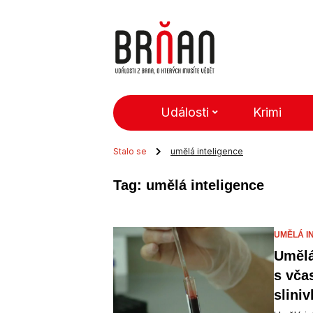
Události
Krimi
Stalo se
umělá inteligence
Tag: umělá inteligence
UMĚLÁ I
Umělá
s vča
sliniv