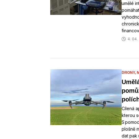
umělé in
pomáhat
vyhodnoc
chronick
financo
4. 04.
DRONY,
Umělá
pomůž
políc
Cílená a
kterou s
S pomoc
plošně m
dat pak 