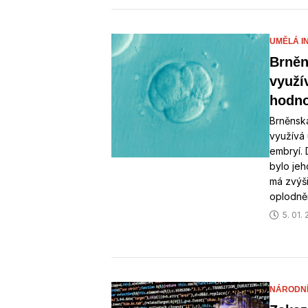
UMĚLÁ I
Brněn
využí
hodno
Brněnsk
využívá 
embryí. 
bylo jeh
má zvýš
oplodněn
5. 01.
NÁRODNÍ 