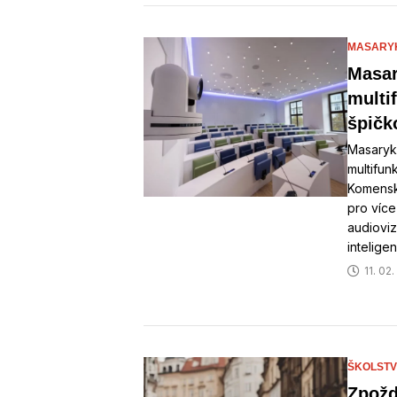
MASARYK
Masar
multi
špičk
Masaryk
multifun
Komenské
pro více
audioviz
intelige
11. 02
ŠKOLSTV
Zpožd