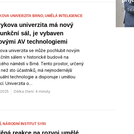
24 
OVA UNIVERZITA BRNO,
UMĚLÁ INTELIGENCE
ykova univerzita má nový
funkční sál, je vybaven
ovými AV technologiemi
ova univerzita se může pochlubit novým
kčním sálem v historické budově na
ho náměstí v Brně. Tento prostor, určený
 než sto účastníků, má nejmodernější
uální technologie a disponuje i umělou
ncí. Univerzita o…
. 2025
Délka čtení: 4 minuty
Í,
NÁRODNÍ INSTITUT SYRI
ěná reakce na rozvoj umělé