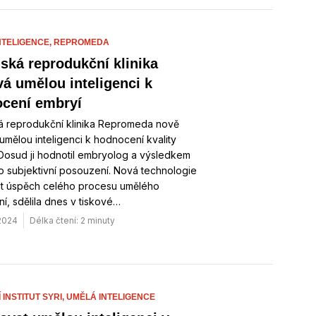
NTELIGENCE,
REPROMEDA
ská reprodukční klinika
vá umělou inteligenci k
cení embryí
á reprodukční klinika Repromeda nově
umělou inteligenci k hodnocení kvality
Dosud ji hodnotil embryolog a výsledkem
o subjektivní posouzení. Nová technologie
it úspěch celého procesu umělého
í, sdělila dnes v tiskové…
 2024
Délka čtení: 2 minuty
INSTITUT SYRI,
UMĚLÁ INTELIGENCE