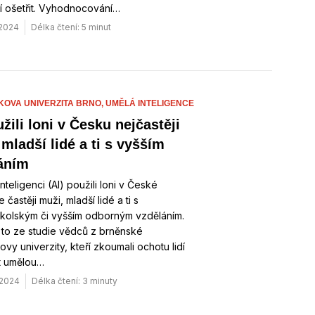
í ošetřit. Vyhodnocování…
 2024
Délka čtení: 5 minut
OVA UNIVERZITA BRNO,
UMĚLÁ INTELIGENCE
žili loni v Česku nejčastěji
 mladší lidé a ti s vyšším
áním
nteligenci (AI) použili loni v České
 častěji muži, mladší lidé a ti s
kolským či vyšším odborným vzděláním.
to ze studie vědců z brněnské
vy univerzity, kteří zkoumali ochotu lidí
t umělou…
 2024
Délka čtení: 3 minuty