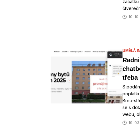
začátku
čtverečn
10. 10
UMĚLÁ I
Radni
chatb
třeba 
S podání
poplatku
Brno-stř
se s dot
webu, ob
19. 03