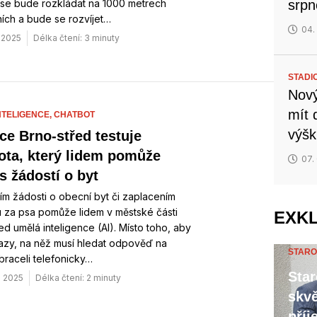
 se bude rozkládat na 1000 metrech
srp
ích a bude se rozvíjet…
04.
. 2025
Délka čtení: 3 minuty
STADI
Nový
mít 
NTELIGENCE,
CHATBOT
výšk
ce Brno-střed testuje
ota, který lidem pomůže
07.
s žádostí o byt
m žádosti o obecní byt či zaplacením
 za psa pomůže lidem v městské části
EXK
ed umělá inteligence (AI). Místo toho, aby
azy, na něž musí hledat odpověď na
STARO
raceli telefonicky…
Star
. 2025
Délka čtení: 2 minuty
skvě
příj