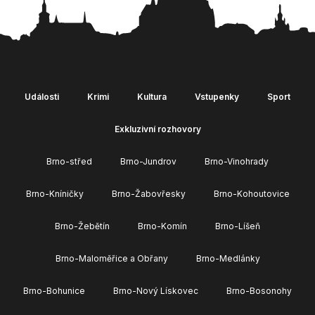
Události
Krimi
Kultura
Vstupenky
Sport
Exkluzivní rozhovory
Brno-střed
Brno-Jundrov
Brno-Vinohrady
Brno-Kníničky
Brno-Žabovřesky
Brno-Kohoutovice
Brno-Žebětín
Brno-Komín
Brno-Líšeň
Brno-Maloměřice a Obřany
Brno-Medlánky
Brno-Bohunice
Brno-Nový Lískovec
Brno-Bosonohy