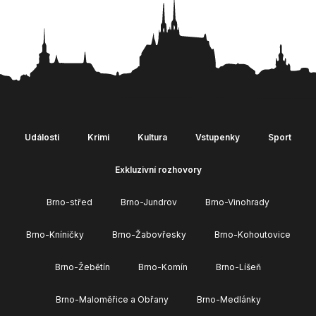
Události
Krimi
Kultura
Vstupenky
Sport
Exkluzivní rozhovory
Brno-střed
Brno-Jundrov
Brno-Vinohrady
Brno-Kníničky
Brno-Žabovřesky
Brno-Kohoutovice
Brno-Žebětín
Brno-Komín
Brno-Líšeň
Brno-Maloměřice a Obřany
Brno-Medlánky