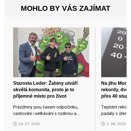
MOHLO BY VÁS ZAJÍMAT
Starosta Leder: Žabiny utváří
Na jihu Morav
skvělá komunita, proto je to
rekordy, dvě 
příjemné místo pro život
přes 40 stup
Prázdniny jsou časem odpočinku,
Teplotní rekor
cestování i setkávání s rodinou a…
padaly v úterý
24. 07. 2026
5. 08. 2026