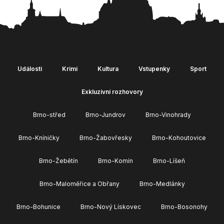
Události
Krimi
Kultura
Vstupenky
Sport
Exkluzivní rozhovory
Brno-střed
Brno-Jundrov
Brno-Vinohrady
Brno-Kníničky
Brno-Žabovřesky
Brno-Kohoutovice
Brno-Žebětín
Brno-Komín
Brno-Líšeň
Brno-Maloměřice a Obřany
Brno-Medlánky
Brno-Bohunice
Brno-Nový Lískovec
Brno-Bosonohy