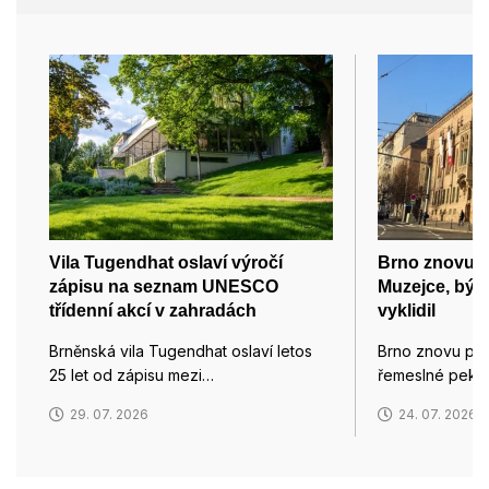
Vila Tugendhat oslaví výročí
Brno znovu p
zápisu na seznam UNESCO
Muzejce, býv
třídenní akcí v zahradách
vyklidil
Brněnská vila Tugendhat oslaví letos
Brno znovu pro
25 let od zápisu mezi…
řemeslné pekár
29. 07. 2026
24. 07. 2026