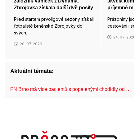
záložník Vaníček z Dynama.
skvělá komuni
Zbrojovka získala další dvě posily
příjemné míst
Před startem prvoligové sezóny získali
Prázdniny jsou
fotbalisté brněnské Zbrojovky do
cestování i set
svých…
24. 07. 2026
20. 07. 2026
Aktuální témata:
FN Brno má více pacientů s popálenými chodidly od …