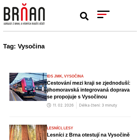
Tag: Vysočina
IDS JMK,
VYSOČINA
Cestování mezi kraji se zjednoduší:
jihomoravská integrovaná doprava
se propojuje s Vysočinou
11. 02. 2026
Délka čtení: 3 minuty
LESNÍCI,
LESY
Lesníci z Brna otestují na Vysočině