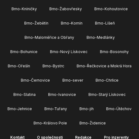
Brno-Kníničky
Brno-Žabovřesky
Brno-Kohoutovice
Brno-Žebětín
Brno-Komín
Brno-Líšeň
Brno-Maloměřice a Obřany
Brno-Medlánky
Brno-Bohunice
Brno-Nový Lískovec
Brno-Bosonohy
Brno-Ořešín
Brno-Bystrc
Brno-Řečkovice a Mokrá Hora
Brno-Černovice
Brno-sever
Brno-Chrlice
Brno-Slatina
Brno-Ivanovice
Brno-Starý Lískovec
Brno-Jehnice
Brno-Tuřany
Brno-jih
Brno-Útěchov
Brno-Královo Pole
Brno-Židenice
Kontakt
O společnosti
Redakce
Pro inzerenty