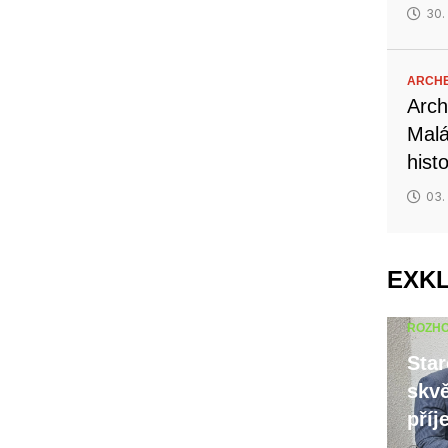
30.
ARCH
Arch
Malá
hist
03.
EXK
ROZH
Star
skvě
příj