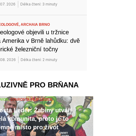
 07. 2026
Délka čtení: 3 minuty
EOLOGOVÉ,
ARCHAIA BRNO
eologové objevili u tržnice
 Amerika v Brně lahůdku: dvě
orické železniční točny
 08. 2026
Délka čtení: 2 minuty
LUZIVNĚ PRO BRŇANA
OVOR,
STAROSTA FILIP LEDER
osta Leder: Žabiny utváří
lá komunita, proto je to
emné místo pro život