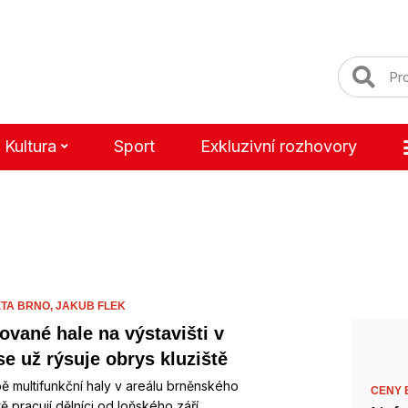
Kultura
Sport
Exkluzivní rozhovory
TA BRNO,
JAKUB FLEK
ované hale na výstavišti v
se už rýsuje obrys kluziště
ě multifunkční haly v areálu brněnského
CENY B
tě pracují dělníci od loňského září