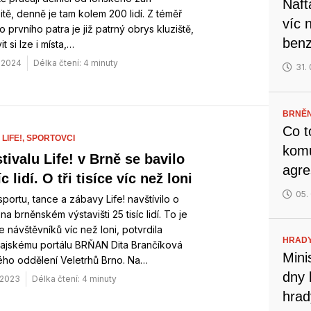
Naft
itě, denně je tam kolem 200 lidí. Z téměř
víc 
 prvního patra je již patrný obrys kluziště,
benz
t si lze i místa,…
. 2024
Délka čtení: 4 minuty
31.
BRNĚN
Co t
 LIFE!,
SPORTOVCI
komu
tivalu Life! v Brně se bavilo
agre
íc lidí. O tři tisíce víc než loni
05.
 sportu, tance a zábavy Life! navštívilo o
na brněnském výstavišti 25 tisíc lidí. To je
íce návštěvníků víc než loni, potvrdila
HRADY
ajskému portálu BRŇAN Dita Brančíková
Mini
ého oddělení Veletrhů Brno. Na…
dny 
. 2023
Délka čtení: 4 minuty
hrad