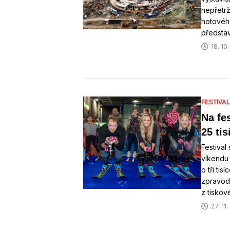
nepřetrž
hotového
představi
18. 10
FESTIVAL
Na fes
25 tis
Festival
víkendu 
o tři tis
zpravod
z tiskov
27. 11