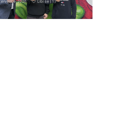
července, 2026
Líbí se (
1 )