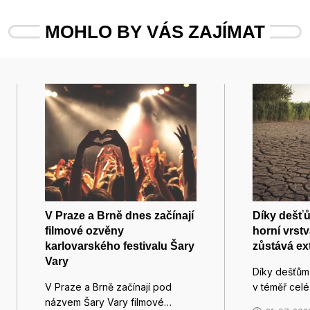
MOHLO BY VÁS ZAJÍMAT
V Praze a Brně dnes začínají
Díky dešťů
filmové ozvěny
horní vrstv
karlovarského festivalu Šary
zůstává ex
Vary
Díky dešťům
V Praze a Brně začínají pod
v téměř cel
názvem Šary Vary filmové…