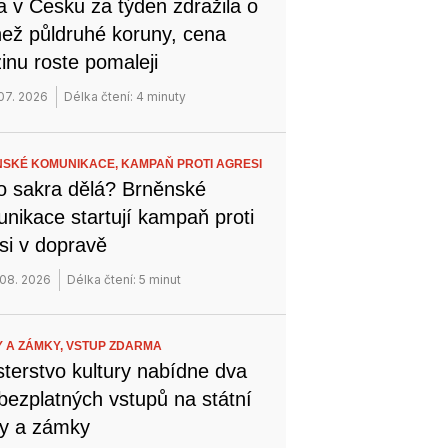
a v Česku za týden zdražila o
než půldruhé koruny, cena
inu roste pomaleji
 07. 2026
Délka čtení: 4 minuty
SKÉ KOMUNIKACE,
KAMPAŇ PROTI AGRESI
o sakra dělá? Brněnské
nikace startují kampaň proti
si v dopravě
 08. 2026
Délka čtení: 5 minut
 A ZÁMKY,
VSTUP ZDARMA
sterstvo kultury nabídne dva
bezplatných vstupů na státní
y a zámky