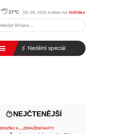
27
06. 08. 2026 Svátek má
Oldřiška
Nedělní speciál
NEJČTENĚJŠÍ
ENZÍNU A...,
ZDRAŽENÍ NAFTY