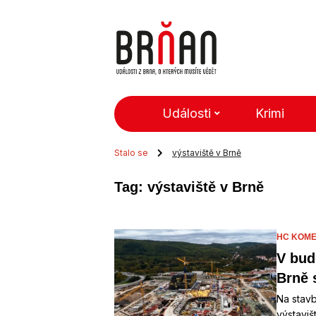
Události
Krimi
Stalo se
výstaviště v Brně
Tag: výstaviště v Brně
HC KOME
V bud
Brně 
Na stavb
výstaviš