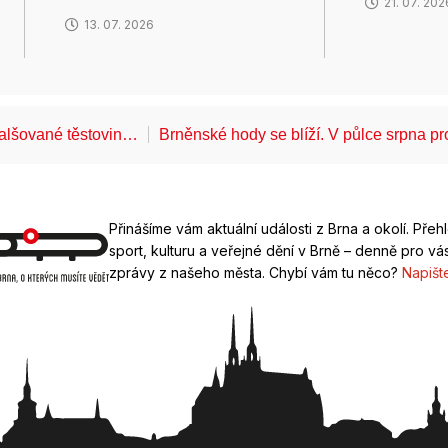
21. 07. 202
13. 07. 2026
falšované těstovin…
Brněnské hody se blíží. V půlce srpna 
Přinášíme vám aktuální události z Brna a okolí. Přeh
sport, kulturu a veřejné dění v Brně – denně pro vás
zprávy z našeho města. Chybí vám tu něco?
Napišt