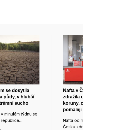
m se dosytila
Nafta v Česku za týden
a půdy, v hlubší
zdražila o víc než půldruhé
trémní sucho
koruny, cena benzinu roste
pomaleji
 v minulém týdnu se
é republice…
Nafta od minulého týdne v
Česku zdražila o 1,66 koruny…