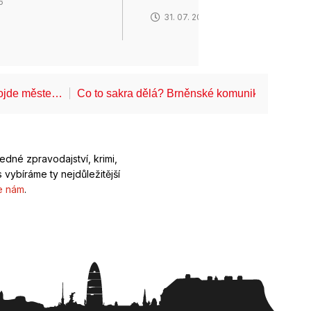
6
31. 07. 2026
projde měste…
Co to sakra dělá? Brněnské komunikace startu
ledné zpravodajství, krimi,
 vybíráme ty nejdůležitější
e nám
.