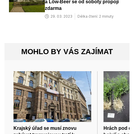
a Löw-Beer se od soboty propojí
zdarma
29. 03. 2023
Délka čtení: 2 minuty
MOHLO BY VÁS ZAJÍMAT
Krajský úřad se musí znovu
Hrách pod d