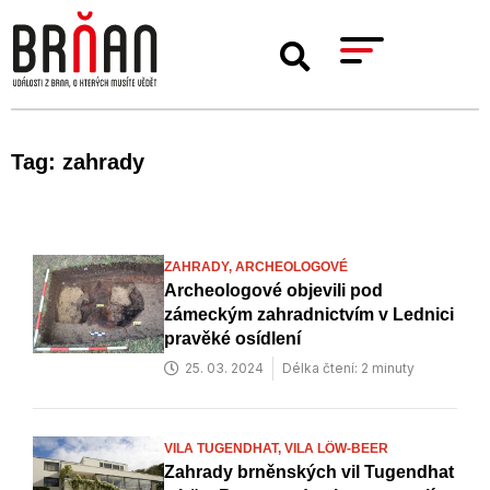
Tag: zahrady
ZAHRADY,
ARCHEOLOGOVÉ
Archeologové objevili pod
zámeckým zahradnictvím v Lednici
pravěké osídlení
25. 03. 2024
Délka čtení: 2 minuty
VILA TUGENDHAT,
VILA LÖW-BEER
Zahrady brněnských vil Tugendhat