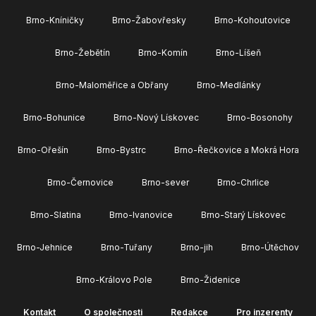
Brno-Kníničky
Brno-Žabovřesky
Brno-Kohoutovice
Brno-Žebětín
Brno-Komín
Brno-Líšeň
Brno-Maloměřice a Obřany
Brno-Medlánky
Brno-Bohunice
Brno-Nový Lískovec
Brno-Bosonohy
Brno-Ořešín
Brno-Bystrc
Brno-Řečkovice a Mokrá Hora
Brno-Černovice
Brno-sever
Brno-Chrlice
Brno-Slatina
Brno-Ivanovice
Brno-Starý Lískovec
Brno-Jehnice
Brno-Tuřany
Brno-jih
Brno-Útěchov
Brno-Královo Pole
Brno-Židenice
Kontakt
O společnosti
Redakce
Pro inzerenty