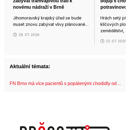
zabývat tramvajovou tratí k
bojují s chor
novému nádraží v Brně
potravinovou
Jihomoravský krajský úřad se bude
Hrách setý pře
muset znovu zabývat vlivy plánované…
klíčových plod
zemědělství, z
28. 07. 2026
22. 07. 2026
Aktuální témata:
FN Brno má více pacientů s popálenými chodidly od …