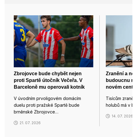
Zbrojovce bude chybět nejen
Zranění a ne
proti Spartě útočník Večeřa. V
budoucnu na
Barceloně mu operovali kotník
novém centru
V úvodním prvoligovém domácím
Tisícům zraně
duelu proti pražské Spartě bude
holubů má v b
brněnské Zbrojovce…
14. 07. 2026
21. 07. 2026