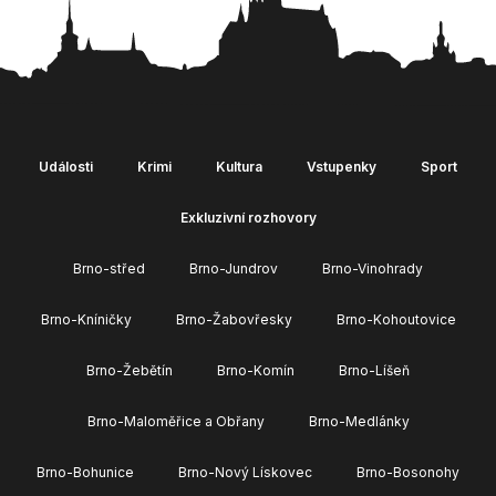
Události
Krimi
Kultura
Vstupenky
Sport
Exkluzivní rozhovory
Brno-střed
Brno-Jundrov
Brno-Vinohrady
Brno-Kníničky
Brno-Žabovřesky
Brno-Kohoutovice
Brno-Žebětín
Brno-Komín
Brno-Líšeň
Brno-Maloměřice a Obřany
Brno-Medlánky
Brno-Bohunice
Brno-Nový Lískovec
Brno-Bosonohy