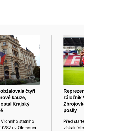
obžalovala čtyři
Reprezentant Mali Dante a
oinové kauze,
záložník Vaníček z Dynama.
ostal Krajský
Zbrojovka získala další dvě
ně
posily
Vrchního státního
Před startem prvoligové sezóny
ví (VSZ) v Olomouci
získali fotbalisté brněnské