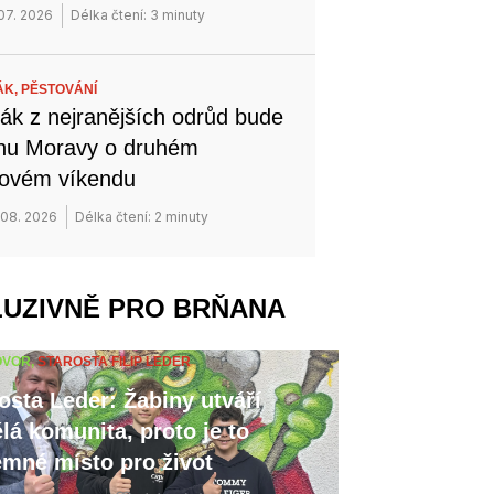
 07. 2026
Délka čtení: 3 minuty
ÁK,
PĚSTOVÁNÍ
ák z nejranějších odrůd bude
ihu Moravy o druhém
novém víkendu
 08. 2026
Délka čtení: 2 minuty
LUZIVNĚ PRO BRŇANA
OVOR,
STAROSTA FILIP LEDER
osta Leder: Žabiny utváří
lá komunita, proto je to
emné místo pro život