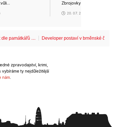
kvůli…
Zbrojovky do svých…
6
20. 07. 2026
t dle památkářů …
Developer postaví v brněnské části Lesn
ledné zpravodajství, krimi,
 vybíráme ty nejdůležitější
e nám
.