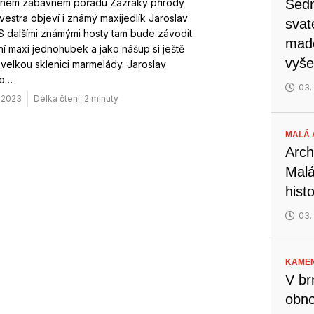
eném zábavném pořadu Zázraky přírody
Sedm
lvestra objeví i známý maxijedlík Jaroslav
svat
S dalšími známými hosty tam bude závodit
mado
ní maxi jednohubek a jako nášup si ještě
vyše
velkou sklenici marmelády. Jaroslav
to…
03.
. 2023
Délka čtení: 2 minuty
MALÁ 
Arch
Malá
hist
03.
KAMEN
V br
obno