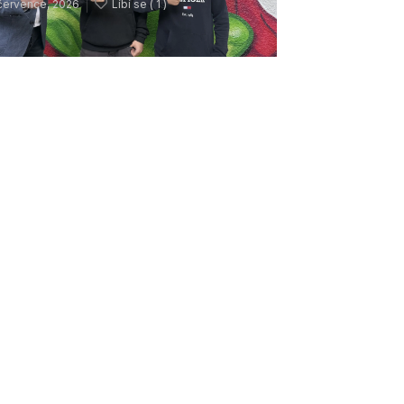
července, 2026
Líbí se (
1 )