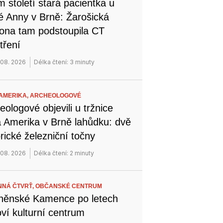
 století stará pacientka u
é Anny v Brně: Žarošická
na tam podstoupila CT
tření
 08. 2026
Délka čtení: 3 minuty
AMERIKA,
ARCHEOLOGOVÉ
eologové objevili u tržnice
 Amerika v Brně lahůdku: dvě
orické železniční točny
 08. 2026
Délka čtení: 2 minuty
NÁ ČTVRŤ,
OBČANSKÉ CENTRUM
něnské Kamence po letech
ví kulturní centrum