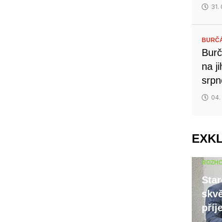
31.
BURČ
Burč
na j
srp
04.
EXK
ROZH
Star
skvě
příj