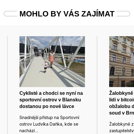
MOHLO BY VÁS ZAJÍMAT
Cyklisté a chodci se nyní na
Žalobkyně 
sportovní ostrov v Blansku
lidi v bitc
dostanou po nové lávce
obžalobu d
soud v Br
Snadnější přístup na Sportovní
ostrov Ludvíka Daňka, kde se
Žalobkyně z 
nachází…
zastupitelst