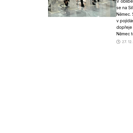
V oblíb
se na Si
Němec. 
v pojídá
dopřeje 
Němec 
27. 12