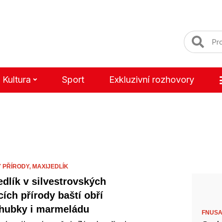
Kultura
Sport
Exkluzivní rozhovory
 PŘÍRODY,
MAXIJEDLÍK
edlík v silvestrovských
cích přírody baští obří
hubky i marmeládu
FNUSA