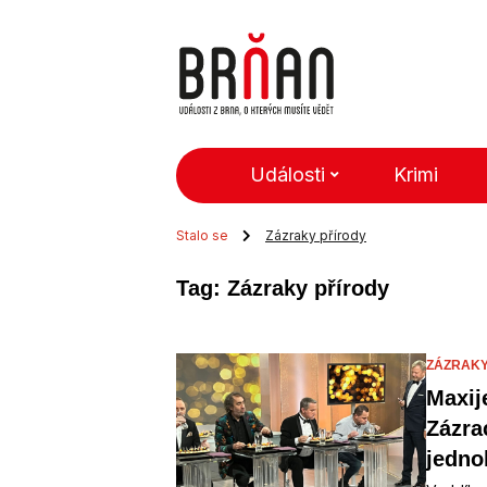
Události
Krimi
Stalo se
Zázraky přírody
Tag: Zázraky přírody
ZÁZRAKY
Maxij
Zázra
jedno