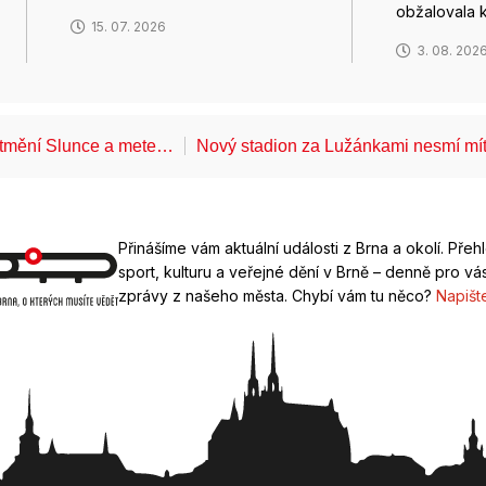
obžalovala 
15. 07. 2026
3. 08. 202
atmění Slunce a mete…
Nový stadion za Lužánkami nesmí mí
Přinášíme vám aktuální události z Brna a okolí. Přeh
sport, kulturu a veřejné dění v Brně – denně pro vás
zprávy z našeho města. Chybí vám tu něco?
Napišt