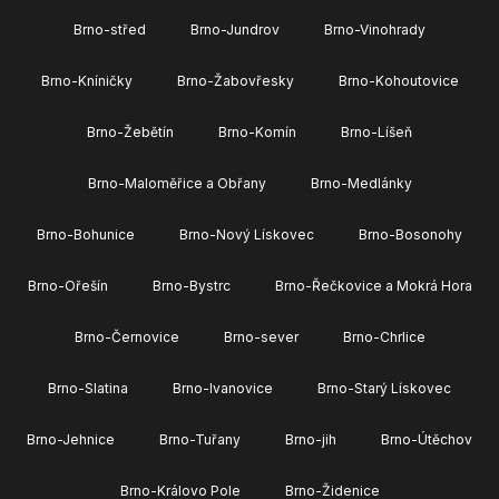
Brno-střed
Brno-Jundrov
Brno-Vinohrady
Brno-Kníničky
Brno-Žabovřesky
Brno-Kohoutovice
Brno-Žebětín
Brno-Komín
Brno-Líšeň
Brno-Maloměřice a Obřany
Brno-Medlánky
Brno-Bohunice
Brno-Nový Lískovec
Brno-Bosonohy
Brno-Ořešín
Brno-Bystrc
Brno-Řečkovice a Mokrá Hora
Brno-Černovice
Brno-sever
Brno-Chrlice
Brno-Slatina
Brno-Ivanovice
Brno-Starý Lískovec
Brno-Jehnice
Brno-Tuřany
Brno-jih
Brno-Útěchov
Brno-Královo Pole
Brno-Židenice