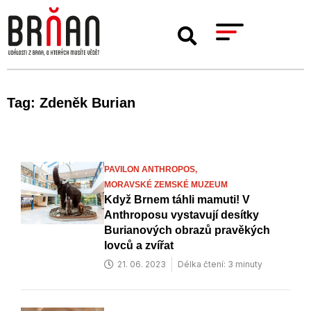
Tag: Zdeněk Burian
PAVILON ANTHROPOS,
MORAVSKÉ ZEMSKÉ MUZEUM
Když Brnem táhli mamuti! V
Anthroposu vystavují desítky
Burianových obrazů pravěkých
lovců a zvířat
21. 06. 2023
Délka čtení: 3 minuty