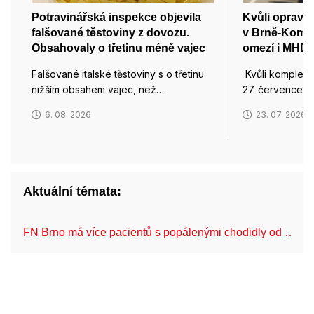
Potravinářská inspekce objevila
Kvůli opravě 
falšované těstoviny z dovozu.
v Brně-Komín
Obsahovaly o třetinu méně vajec
omezí i MHD
Falšované italské těstoviny s o třetinu
Kvůli kompletn
nižším obsahem vajec, než…
27. července u
6. 08. 2026
23. 07. 2026
Aktuální témata:
FN Brno má více pacientů s popálenými chodidly od …