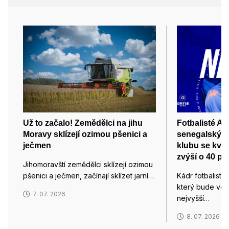
Už to začalo! Zemědělci na jihu
Fotbalisté Art
Moravy sklízejí ozimou pšenici a
senegalským
ječmen
klubu se kvůl
zvýší o 40 pr
Jihomoravští zemědělci sklízejí ozimou
pšenici a ječmen, začínají sklízet jarní…
Kádr fotbalistů
který bude ved
7. 07. 2026
nejvyšší…
8. 07. 2026