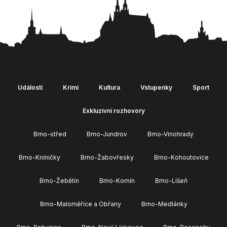
Události
Krimi
Kultura
Vstupenky
Sport
Exkluzivní rozhovory
Brno-střed
Brno-Jundrov
Brno-Vinohrady
Brno-Kníničky
Brno-Žabovřesky
Brno-Kohoutovice
Brno-Žebětín
Brno-Komín
Brno-Líšeň
Brno-Maloměřice a Obřany
Brno-Medlánky