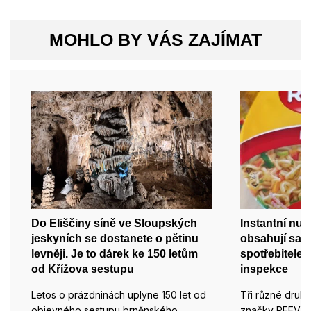
MOHLO BY VÁS ZAJÍMAT
Do Eliščiny síně ve Sloupských
Instantní nu
jeskyních se dostanete o pětinu
obsahují salm
levněji. Je to dárek ke 150 letům
spotřebitele 
od Křížova sestupu
inspekce
Letos o prázdninách uplyne 150 let od
Tři různé druhy 
objevného sestupu brněnského…
značky REEVA z