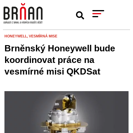
HONEYWELL,
VESMÍRNÁ MISE
Brněnský Honeywell bude
koordinovat práce na
vesmírné misi QKDSat