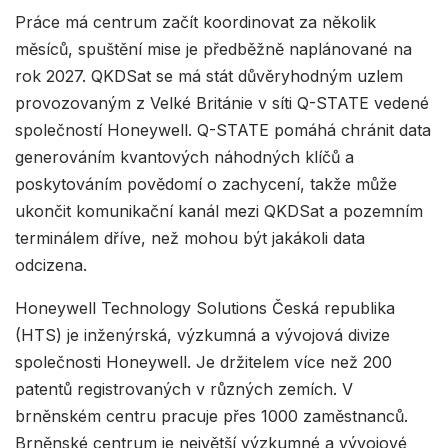
Práce má centrum začít koordinovat za několik
měsíců, spuštění mise je předběžně naplánované na
rok 2027. QKDSat se má stát důvěryhodným uzlem
provozovaným z Velké Británie v síti Q-STATE vedené
společností Honeywell. Q-STATE pomáhá chránit data
generováním kvantových náhodných klíčů a
poskytováním povědomí o zachycení, takže může
ukončit komunikační kanál mezi QKDSat a pozemním
terminálem dříve, než mohou být jakákoli data
odcizena.
Honeywell Technology Solutions Česká republika
(HTS) je inženýrská, výzkumná a vývojová divize
společnosti Honeywell. Je držitelem více než 200
patentů registrovaných v různých zemích. V
brněnském centru pracuje přes 1000 zaměstnanců.
Brněnské centrum je největší výzkumné a vývojové