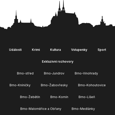
Události
Krimi
Kultura
Vstupenky
Sport
Exkluzivní rozhovory
Brno-střed
Brno-Jundrov
Brno-Vinohrady
Brno-Kníničky
Brno-Žabovřesky
Brno-Kohoutovice
Brno-Žebětín
Brno-Komín
Brno-Líšeň
Brno-Maloměřice a Obřany
Brno-Medlánky