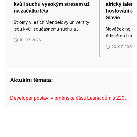
kvůli suchu vysokým stresem už
africký talen
na začátku léta
hostování a 
Slavie
Stromy v lesích Mendelovy univerzity
jsou kvůli současnému suchu a…
Nováček nejvyš
Artis Brno hlásí
10. 07. 2026
20. 07. 2026
Aktuální témata:
Developer postaví v brněnské části Lesná dům s 220…