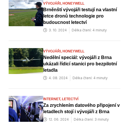
VÝVOJÁŘI,
HONEYWELL
Brněnští vývojáři testují na vlastní
letce dronů technologie pro
budoucnost letectví
3. 10. 2024
Délka čtení: 4 minuty
VÝVOJÁŘI,
HONEYWELL
Nedělní speciál: vývojáři z Brna
ukázali řídicí stanici pro bezpilotní
letadla
4. 08. 2024
Délka čtení: 4 minuty
INTERNET,
LETECTVÍ
Za zrychlením datového připojení v
letadlech stojí i vývojáři z Brna
12. 06. 2024
Délka čtení: 3 minuty