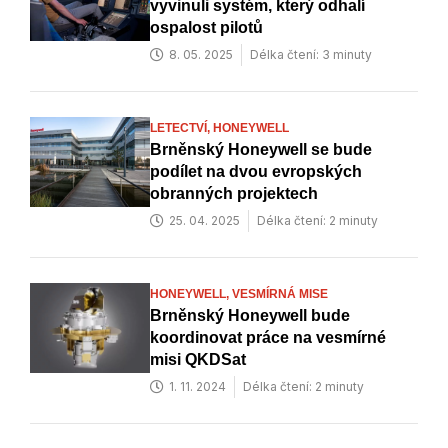
vyvinuli systém, který odhalí
ospalost pilotů
8. 05. 2025
Délka čtení: 3 minuty
LETECTVÍ,
HONEYWELL
Brněnský Honeywell se bude
podílet na dvou evropských
obranných projektech
25. 04. 2025
Délka čtení: 2 minuty
HONEYWELL,
VESMÍRNÁ MISE
Brněnský Honeywell bude
koordinovat práce na vesmírné
misi QKDSat
1. 11. 2024
Délka čtení: 2 minuty