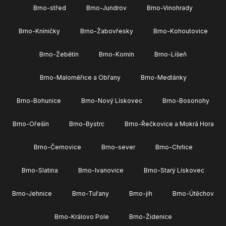
Brno-střed
Brno-Jundrov
Brno-Vinohrady
Brno-Kníničky
Brno-Žabovřesky
Brno-Kohoutovice
Brno-Žebětín
Brno-Komín
Brno-Líšeň
Brno-Maloměřice a Obřany
Brno-Medlánky
Brno-Bohunice
Brno-Nový Lískovec
Brno-Bosonohy
Brno-Ořešín
Brno-Bystrc
Brno-Řečkovice a Mokrá Hora
Brno-Černovice
Brno-sever
Brno-Chrlice
Brno-Slatina
Brno-Ivanovice
Brno-Starý Lískovec
Brno-Jehnice
Brno-Tuřany
Brno-jih
Brno-Útěchov
Brno-Královo Pole
Brno-Židenice