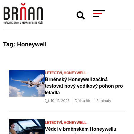
Tag: Honeywell
LETECTVÍ,
HONEYWELL
Brněnský Honeywell začíná
testovat nový vodíkový pohon pro
letadla
10. 11. 2025
Délka čtení: 3 minuty
LETECTVÍ,
HONEYWELL
Vědci v brněnském Honeywellu