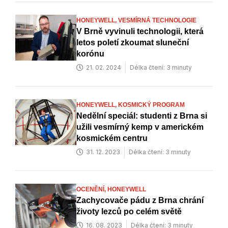
HONEYWELL,
VESMÍRNÁ TECHNOLOGIE
V Brně vyvinuli technologii, která
letos poletí zkoumat sluneční
korónu
21. 02. 2024
Délka čtení: 3 minuty
HONEYWELL,
KOSMICKÝ PROGRAM
Nedělní speciál: studenti z Brna si
užili vesmírný kemp v americkém
kosmickém centru
31. 12. 2023
Délka čtení: 3 minuty
OCENĚNÍ,
HONEYWELL
Zachycovače pádu z Brna chrání
životy lezců po celém světě
16. 08. 2023
Délka čtení: 3 minuty