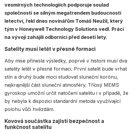
vesmírných technologiích podporuje soulad
společnosti se silným megatrendem budoucnosti
letectví, řekl dnes novinářům Tomáš Neužil, který
tým v Honeywell Technology Solutions vedl. Práci
na vývoji zahájili odborníci před deseti lety.
Satelity musí letět v přesné formaci
Aby mise přinesla výsledky, poprvé v historii musí dva
satelity letět v přesné formaci. První satelit bude vrhat
stín a druhý bude moci studovat sluneční korónu,
nejkrajnější část sluneční atmosféry. Tříosý MEMS
gyroskop umožní určit natočení satelitu i v případě, že
by nebyla k dispozici standardní metoda využívající
polohu vůči hvězdám.
Kovová součástka zajistí bezpečnost a
funkčnost satelitu