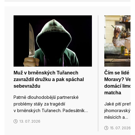
Muž v brněnských Tuřanech
Čím se lidé v 
zavraždil družku a pak spáchal
Moravy? Vede
sebevraždu
domácí limon
matcha
Patrně dlouhodobější partnerské
problémy stály za tragédií
Jaké pití prefer
v brněnských Tuřanech. Padesátník…
jihomoravských
měsících a…
13. 07. 2026
15. 07. 2026