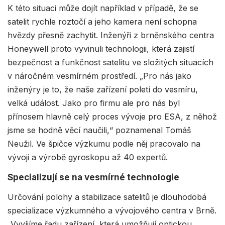
K této situaci může dojít například v případě, že se
satelit rychle roztočí a jeho kamera není schopna
hvězdy přesně zachytit. Inženýři z brněnského centra
Honeywell proto vyvinuli technologii, která zajistí
bezpečnost a funkčnost satelitu ve složitých situacích
v náročném vesmírném prostředí. „Pro nás jako
inženýry je to, že naše zařízení poletí do vesmíru,
velká událost. Jako pro firmu ale pro nás byl
přínosem hlavně celý proces vývoje pro ESA, z něhož
jsme se hodně věcí naučili,“ poznamenal Tomáš
Neužil. Ve špičce výzkumu podle něj pracovalo na
vývoji a výrobě gyroskopu až 40 expertů.
Specializují se na vesmírné technologie
Určování polohy a stabilizace satelitů je dlouhodobá
specializace výzkumného a vývojového centra v Brně.
„Vyvíjíme řadu zařízení, která umožňují optickou