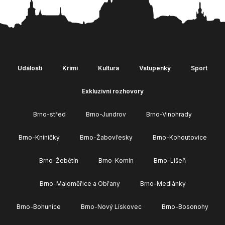
Události
Krimi
Kultura
Vstupenky
Sport
Exkluzivní rozhovory
Brno-střed
Brno-Jundrov
Brno-Vinohrady
Brno-Kníničky
Brno-Žabovřesky
Brno-Kohoutovice
Brno-Žebětín
Brno-Komín
Brno-Líšeň
Brno-Maloměřice a Obřany
Brno-Medlánky
Brno-Bohunice
Brno-Nový Lískovec
Brno-Bosonohy