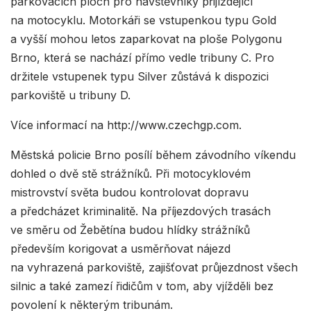
parkovacích ploch pro návštěvníky přijíždějící
na motocyklu. Motorkáři se vstupenkou typu Gold
a vyšší mohou letos zaparkovat na ploše Polygonu
Brno, která se nachází přímo vedle tribuny C. Pro
držitele vstupenek typu Silver zůstává k dispozici
parkoviště u tribuny D.
Více informací na http://www.czechgp.com.
Městská policie Brno posílí během závodního víkendu
dohled o dvě stě strážníků. Při motocyklovém
mistrovství světa budou kontrolovat dopravu
a předcházet kriminalitě. Na příjezdových trasách
ve směru od Žebětína budou hlídky strážníků
především korigovat a usměrňovat nájezd
na vyhrazená parkoviště, zajišťovat průjezdnost všech
silnic a také zamezí řidičům v tom, aby vjížděli bez
povolení k některým tribunám.