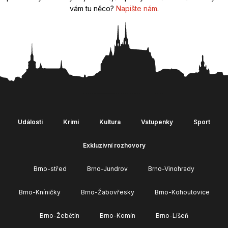
vám tu něco?
Napište nám
.
Události
Krimi
Kultura
Vstupenky
Sport
Exkluzivní rozhovory
Brno-střed
Brno-Jundrov
Brno-Vinohrady
Brno-Kníničky
Brno-Žabovřesky
Brno-Kohoutovice
Brno-Žebětín
Brno-Komín
Brno-Líšeň