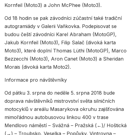
Kornfeil (Moto3) a John McPhee (Moto3).
Od 18 hodin se pak závodníci zúčastní také tradiční
autogramiády v Galerii Vaňkovka. Podepisovat se
budou čeští závodníci Karel Abraham (MotoGP),
Jakub Kornfeil (Moto3), Filip Salač (divoká karta
Moto3), které doplní Thomas Lüthi (MotoGP), Marco
Bezzecchi (Moto3), Aron Canet (Moto3) a Sheridan
Morais (divoká karta Moto2).
Informace pro návštěvníky
Od pátku 3. srpna do neděle 5. srpna 2018 bude
doprava návštěvníků mistrovství světa silničních
motocyklů v areálu Masarykova okruhu zajišťována
mimořádnou autobusovou linkou 400 v trase
Mendlovo náměstí – Svážná – Pražská (←)/ Hoštická
(→) – Troubsko, Veselka – Popůvky, Vintrovna –