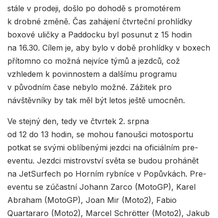
stále v prodeji, došlo po dohodě s promotérem
k drobné změně. Čas zahájení čtvrteční prohlídky
boxové uličky a Paddocku byl posunut z 15 hodin
na 16.30. Cílem je, aby bylo v době prohlídky v boxech
přítomno co možná nejvíce týmů a jezdců, což
vzhledem k povinnostem a dalšímu programu
v původním čase nebylo možné. Zážitek pro
návštěvníky by tak měl být letos ještě umocněn.
Ve stejný den, tedy ve čtvrtek 2. srpna
od 12 do 13 hodin, se mohou fanoušci motosportu
potkat se svými oblíbenými jezdci na oficiálním pre-
eventu. Jezdci mistrovství světa se budou prohánět
na JetSurfech po Horním rybníce v Popůvkách. Pre-
eventu se zúčastní Johann Zarco (MotoGP), Karel
Abraham (MotoGP), Joan Mir (Moto2), Fabio
Quartararo (Moto2), Marcel Schrötter (Moto2), Jakub