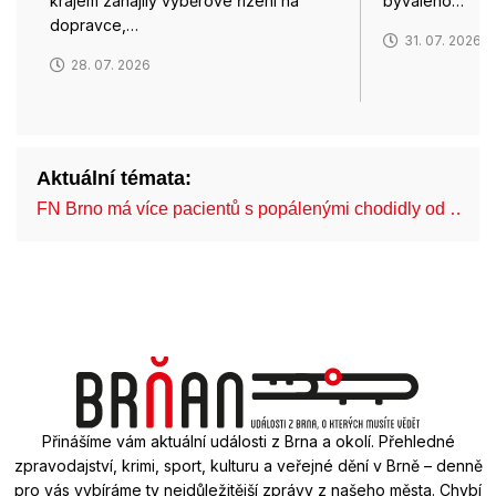
krajem zahájily výběrové řízení na
bývalého…
dopravce,…
31. 07. 2026
28. 07. 2026
Aktuální témata:
FN Brno má více pacientů s popálenými chodidly od …
Přinášíme vám aktuální události z Brna a okolí. Přehledné
zpravodajství, krimi, sport, kulturu a veřejné dění v Brně – denně
pro vás vybíráme ty nejdůležitější zprávy z našeho města. Chybí