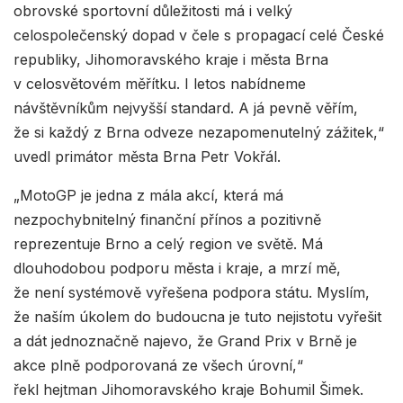
obrovské sportovní důležitosti má i velký
celospolečenský dopad v čele s propagací celé České
republiky, Jihomoravského kraje i města Brna
v celosvětovém měřítku. I letos nabídneme
návštěvníkům nejvyšší standard. A já pevně věřím,
že si každý z Brna odveze nezapomenutelný zážitek,“
uvedl primátor města Brna Petr Vokřál.
„MotoGP je jedna z mála akcí, která má
nezpochybnitelný finanční přínos a pozitivně
reprezentuje Brno a celý region ve světě. Má
dlouhodobou podporu města i kraje, a mrzí mě,
že není systémově vyřešena podpora státu. Myslím,
že naším úkolem do budoucna je tuto nejistotu vyřešit
a dát jednoznačně najevo, že Grand Prix v Brně je
akce plně podporovaná ze všech úrovní,“
řekl hejtman Jihomoravského kraje Bohumil Šimek.