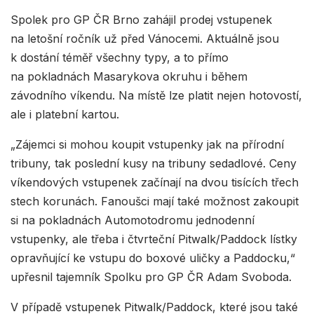
Spolek pro GP ČR Brno zahájil prodej vstupenek
na letošní ročník už před Vánocemi. Aktuálně jsou
k dostání téměř všechny typy, a to přímo
na pokladnách Masarykova okruhu i během
závodního víkendu. Na místě lze platit nejen hotovostí,
ale i platební kartou.
„Zájemci si mohou koupit vstupenky jak na přírodní
tribuny, tak poslední kusy na tribuny sedadlové. Ceny
víkendových vstupenek začínají na dvou tisících třech
stech korunách. Fanoušci mají také možnost zakoupit
si na pokladnách Automotodromu jednodenní
vstupenky, ale třeba i čtvrteční Pitwalk/Paddock lístky
opravňující ke vstupu do boxové uličky a Paddocku,“
upřesnil tajemník Spolku pro GP ČR Adam Svoboda.
V případě vstupenek Pitwalk/Paddock, které jsou také