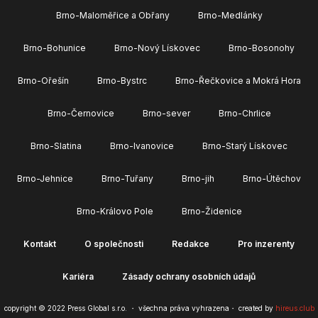
Brno-Maloměřice a Obřany
Brno-Medlánky
Brno-Bohunice
Brno-Nový Lískovec
Brno-Bosonohy
Brno-Ořešín
Brno-Bystrc
Brno-Řečkovice a Mokrá Hora
Brno-Černovice
Brno-sever
Brno-Chrlice
Brno-Slatina
Brno-Ivanovice
Brno-Starý Lískovec
Brno-Jehnice
Brno-Tuřany
Brno-jih
Brno-Útěchov
Brno-Královo Pole
Brno-Židenice
Kontakt
O společnosti
Redakce
Pro inzerenty
Kariéra
Zásady ochrany osobních údajů
copyright © 2022 Press Global s.r.o. ・ všechna práva vyhrazena・ created by
hireus.club