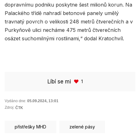
dopravnímu podniku poskytne šest milionů korun. Na
Palackého třídě nahradí betonové panely umělý
travnatý povrch o velikosti 248 metrů čtverečních a v
Purkyňově ulici necháme 475 metrů čtverečních
osázet suchomilnými rostlinami,“ dodal Kratochvíl.
Líbí se mi
1
Vydáno dne:
05.09.2024
,
13:01
Zdroj:
ČTK
přístřešky MHD
zelené pásy