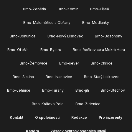
Brno-Žebětín
Brno-Komín
Brno-Líšeň
Brno-Maloměřice a Obřany
Brno-Medlánky
Brno-Bohunice
Brno-Nový Lískovec
Brno-Bosonohy
Brno-Ořešín
Brno-Bystrc
Brno-Řečkovice a Mokrá Hora
Brno-Černovice
Brno-sever
Brno-Chrlice
Brno-Slatina
Brno-Ivanovice
Brno-Starý Lískovec
Brno-Jehnice
Brno-Tuřany
Brno-jih
Brno-Útěchov
Brno-Královo Pole
Brno-Židenice
Kontakt
O společnosti
Redakce
Pro inzerenty
Kariéra
Zásady ochrany osobních údajů