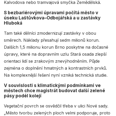
Kalvodova nebo tramvajová smyčka Zemědělská.
S bezbariérovými úpravami počítá město v
úseku Laštůvkova–Odbojářská a u zastávky
Hluboká
Tam také dělníci zmodernizují zastávky v obou
směrech. Náklady přesahují sedm milionů korun.
Dalších 1,5 milionu korun Brno poskytne na dočasné
úpravy, které na dopravním uzlu Stará osada zlepší
orientaci lidí se zrakovým znevýhodněním. Půjde
zejména o doplnění hmatných a kontrastních prvků.
Na komplexnější řešení nyní vzniká technická studie.
V souvislosti s klimatickými podmínkami ve
městech chce magistrát budovat další zelené
pásy podél kolejí
Vegetační povrch se osvědčil třeba v ulici Nové sady.
„Město tvorbu zelených ploch velmi podporuje, proto