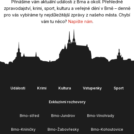
Přinášíme vám aktuální události z Brna a okolí. Přehledné
zpravodajství, krimi, sport, kulturu a veřejné dění v Brně – denně
pro vás vybíráme ty nejdůležitější zprávy z našeho města. Chybí
vám tu něco?
Napište nám
.
Události
Krimi
Kultura
Vstupenky
Sport
Exkluzivní rozhovory
Brno-střed
Brno-Jundrov
Brno-Vinohrady
Brno-Kníničky
Brno-Žabovřesky
Brno-Kohoutovice