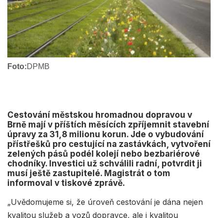
Foto:
DPMB
Cestování městskou hromadnou dopravou v
Brně mají v příštích měsících zpříjemnit stavební
úpravy za 31,8 milionu korun. Jde o vybudování
přístřešků pro cestující na zastávkách, vytvoření
zelených pásů podél kolejí nebo bezbariérové
chodníky. Investici už schválili radní, potvrdit ji
musí ještě zastupitelé. Magistrát o tom
informoval v tiskové zprávě.
„Uvědomujeme si, že úroveň cestování je dána nejen
kvalitou služeb a vozů dopravce, ale i kvalitou