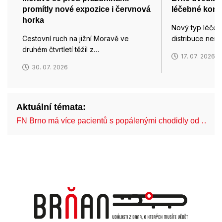
promítly nové expozice i červnová
léčebné kono
horka
Nový typ léče
Cestovní ruch na jižní Moravě ve
distribuce nem
druhém čtvrtletí těžil z…
17. 07. 2026
30. 07. 2026
Aktuální témata:
FN Brno má více pacientů s popálenými chodidly od …