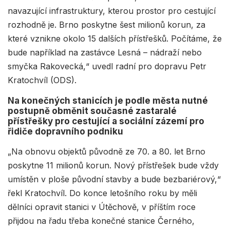
navazující infrastruktury, kterou prostor pro cestující
rozhodně je. Brno poskytne šest milionů korun, za
které vznikne okolo 15 dalších přístřešků. Počítáme, že
bude například na zastávce Lesná – nádraží nebo
smyčka Rakovecká,“ uvedl radní pro dopravu Petr
Kratochvíl (ODS).
Na konečných stanicích je podle města nutné
postupně obměnit současné zastaralé
přístřešky pro cestující a sociální zázemí pro
řidiče dopravního podniku
„Na obnovu objektů původně ze 70. a 80. let Brno
poskytne 11 milionů korun. Nový přístřešek bude vždy
umístěn v ploše původní stavby a bude bezbariérový,“
řekl Kratochvíl. Do konce letošního roku by měli
dělníci opravit stanici v Útěchově, v příštím roce
přijdou na řadu třeba konečné stanice Černého,