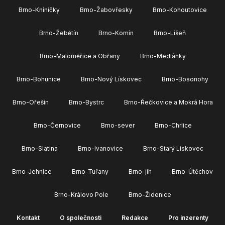
Brno-Kníničky
Brno-Žabovřesky
Brno-Kohoutovice
Brno-Žebětín
Brno-Komín
Brno-Líšeň
Brno-Maloměřice a Obřany
Brno-Medlánky
Brno-Bohunice
Brno-Nový Lískovec
Brno-Bosonohy
Brno-Ořešín
Brno-Bystrc
Brno-Řečkovice a Mokrá Hora
Brno-Černovice
Brno-sever
Brno-Chrlice
Brno-Slatina
Brno-Ivanovice
Brno-Starý Lískovec
Brno-Jehnice
Brno-Tuřany
Brno-jih
Brno-Útěchov
Brno-Královo Pole
Brno-Židenice
Kontakt
O společnosti
Redakce
Pro inzerenty