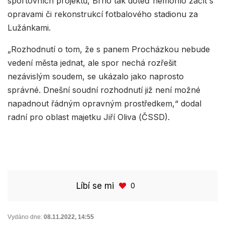
sportovních projektů, Brno tak doteď nemohlo začít s
opravami či rekonstrukcí fotbalového stadionu za
Lužánkami.
„Rozhodnutí o tom, že s panem Procházkou nebude
vedení města jednat, ale spor nechá rozřešit
nezávislým soudem, se ukázalo jako naprosto
správné. Dnešní soudní rozhodnutí již není možné
napadnout řádným opravným prostředkem,“ dodal
radní pro oblast majetku Jiří Oliva (ČSSD).
Líbí se mi
0
Vydáno dne:
08.11.2022
,
14:55