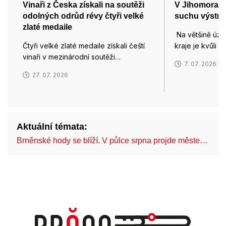
Vinaři z Česka získali na soutěži
V Jihomoravsk
odolných odrůd révy čtyři velké
suchu výstra
zlaté medaile
Na většině úz
Čtyři velké zlaté medaile získali čeští
kraje je kvůli 
vinaři v mezinárodní soutěži…
7. 07. 2026
27. 07. 2026
Aktuální témata:
Brněnské hody se blíží. V půlce srpna projde měste…
C