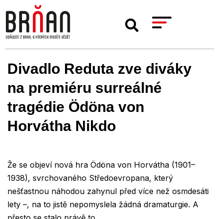
Divadlo Reduta zve diváky
na premiéru surreálné
tragédie Ödöna von
Horvátha Nikdo
Že se objeví nová hra Ödöna von Horvátha (1901–
1938), svrchovaného Středoevropana, který
nešťastnou náhodou zahynul před více než osmdesáti
lety –, na to jistě nepomyslela žádná dramaturgie. A
přesto se stalo právě to.