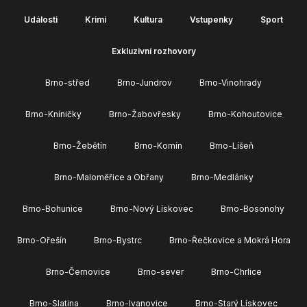
Události
Krimi
Kultura
Vstupenky
Sport
Exkluzivní rozhovory
Brno-střed
Brno-Jundrov
Brno-Vinohrady
Brno-Kníničky
Brno-Žabovřesky
Brno-Kohoutovice
Brno-Žebětín
Brno-Komín
Brno-Líšeň
Brno-Maloměřice a Obřany
Brno-Medlánky
Brno-Bohunice
Brno-Nový Lískovec
Brno-Bosonohy
Brno-Ořešín
Brno-Bystrc
Brno-Řečkovice a Mokrá Hora
Brno-Černovice
Brno-sever
Brno-Chrlice
Brno-Slatina
Brno-Ivanovice
Brno-Starý Lískovec