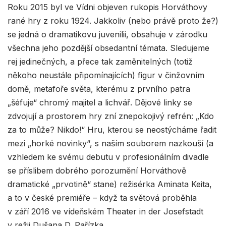
Roku 2015 byl ve Vídni objeven rukopis Horváthovy
rané hry z roku 1924. Jakkoliv (nebo právě proto že?)
se jedná o dramatikovu juvenilii, obsahuje v zárodku
všechna jeho pozdější obsedantní témata. Sledujeme
rej jedinečných, a přece tak zaměnitelných (totiž
někoho neustále připomínajících) figur v činžovním
domě, metafoře světa, kterému z prvního patra
„šéfuje“ chromý majitel a lichvář. Dějové linky se
zdvojují a prostorem hry zní znepokojivý refrén: „Kdo
za to může? Nikdo!“ Hru, kterou se neostýcháme řadit
mezi „horké novinky“, s naším souborem nazkouší (a
vzhledem ke svému debutu v profesionálním divadle
se příslibem dobrého porozumění Horváthově
dramatické „prvotině“ stane) režisérka Aminata Keita,
a to v české premiéře – když ta světová proběhla
v září 2016 ve vídeňském Theater in der Josefstadt
v režii Dušana D. Pařízka.