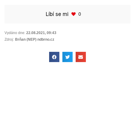
Líbí se mi
0
Vydáno dne:
22.08.2021
,
09:43
Zdroj:
Brňan (NEP) ndbrno.cz