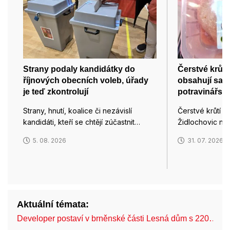
Strany podaly kandidátky do
Čerstvé krůtí
říjnových obecních voleb, úřady
obsahují salm
je teď zkontrolují
potravinářsk
Strany, hnutí, koalice či nezávislí
Čerstvé krůtí p
kandidáti, kteří se chtějí zúčastnit…
Židlochovic na
5. 08. 2026
31. 07. 2026
Aktuální témata:
Developer postaví v brněnské části Lesná dům s 220…