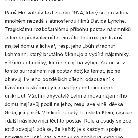
Raný Horváthův text z roku 1924, který si opravdu v
mnohém nezadá s atmosférou filmů Davida Lynche.
Tragickému rozkošatělému příběhu postav nájemníků
jednoho předválečného činžáku figuruje postižený
majitel domu a lichvář, resp. jeho „bůh strachu“
Lehmann, který brutálně šikanuje a vydírá nájemníky,
většinou chudáky, kteří nemají na výběr. Autor se v
tomto surreálném reji postav dotýká témat, jež se
objevují i v jeho pozdějších dílech: odsouzení k
tíživému lidskému bytí a naděje před ním nějak
uniknout. Všichni obyvatelé Lehmannova nájemního
domu mají svůj podíl na jeho, resp. své vině: děvka
Gilda, její pasák Vladimír, chudý houslista Klein, číšnice
i další následovníci těchto postav. Role a osudy se zde
totiž zdvojují, zdá se, že každý je s každým spojen
neviditelnou sítí. Zas a znovu se odněkud vynořuje