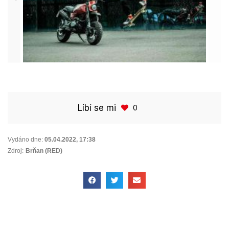
Líbí se mi
0
Vydáno dne:
05.04.2022
,
17:38
Zdroj:
Brňan (RED)