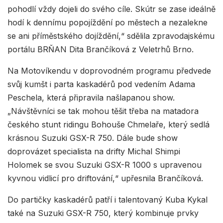
pohodlí vždy dojeli do svého cíle. Skútr se zase ideálně
hodí k dennímu popojíždění po městech a nezalekne
se ani příměstského dojíždění,“ sdělila zpravodajskému
portálu BRŇAN Dita Brančíková z Veletrhů Brno.
Na Motovíkendu v doprovodném programu předvede
svůj kumšt i parta kaskadérů pod vedením Adama
Peschela, která připravila našlapanou show.
„Návštěvníci se tak mohou těšit třeba na matadora
českého stunt ridingu Bohouše Chmelaře, který sedlá
krásnou Suzuki GSX-R 750. Dále bude show
doprovázet specialista na drifty Michal Shimpi
Holomek se svou Suzuki GSX-R 1000 s upravenou
kyvnou vidlicí pro driftování,“ upřesnila Brančíková.
Do partičky kaskadérů patří i talentovaný Kuba Kykal
také na Suzuki GSX-R 750, který kombinuje prvky