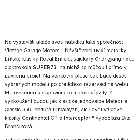
Na výstavišti ukáže svou nabídku také společnost
Vintage Garage Motors. „Návštěvníci uvidí motorky
britské klasiky Royal Enfield, sajdkáry Changjiang nebo
elektrokola SUPER73, na nichž se můžou i přímo v
pavilonu projet. Na venkovní ploše pak bude deset
vybraných modelů po předchozí rezervaci na webu
Motovíkendu k dispozici pro testovací jízdy. K
vyzkoušení budou jak klasické jednoválce Meteor a
Classic 350, endura Himalayan, ale i dvouválcové
klasiky Continental GT a Interceptor,“ vypočítala Dita
Brančíková.
Zahájit motorkářkou sezónu přijede i závodnice Ollie