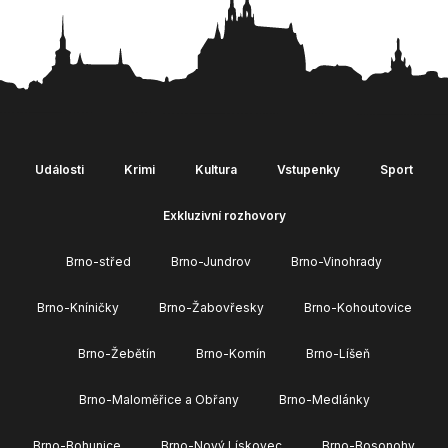
Události
Krimi
Kultura
Vstupenky
Sport
Exkluzivní rozhovory
Brno-střed
Brno-Jundrov
Brno-Vinohrady
Brno-Kníničky
Brno-Žabovřesky
Brno-Kohoutovice
Brno-Žebětín
Brno-Komín
Brno-Líšeň
Brno-Maloměřice a Obřany
Brno-Medlánky
Brno-Bohunice
Brno-Nový Lískovec
Brno-Bosonohy