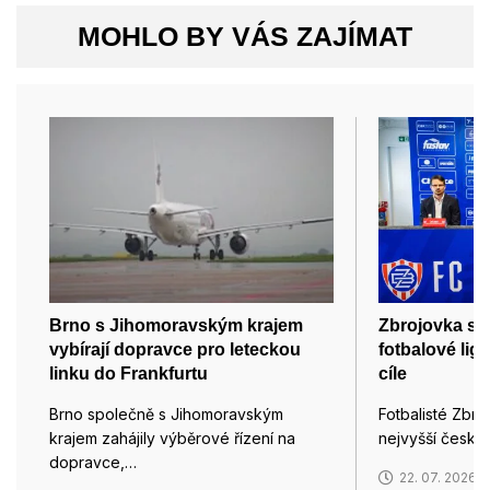
MOHLO BY VÁS ZAJÍMAT
Brno s Jihomoravským krajem
Zbrojovka si 
vybírají dopravce pro leteckou
fotbalové li
linku do Frankfurtu
cíle
Brno společně s Jihomoravským
Fotbalisté Zbro
krajem zahájily výběrové řízení na
nejvyšší české
dopravce,…
22. 07. 2026