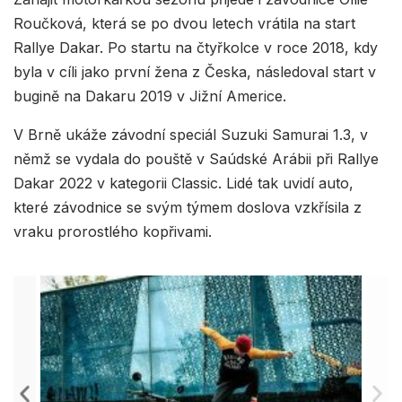
Roučková, která se po dvou letech vrátila na start
Rallye Dakar. Po startu na čtyřkolce v roce 2018, kdy
byla v cíli jako první žena z Česka, následoval start v
bugině na Dakaru 2019 v Jižní Americe.
V Brně ukáže závodní speciál Suzuki Samurai 1.3, v
němž se vydala do pouště v Saúdské Arábii při Rallye
Dakar 2022 v kategorii Classic. Lidé tak uvidí auto,
které závodnice se svým týmem doslova vzkřísila z
vraku prorostlého kopřivami.