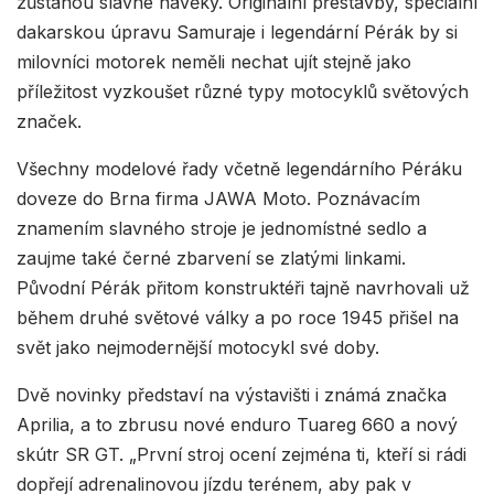
zůstanou slavné navěky. Originální přestavby, speciální
dakarskou úpravu Samuraje i legendární Pérák by si
milovníci motorek neměli nechat ujít stejně jako
příležitost vyzkoušet různé typy motocyklů světových
značek.
Všechny modelové řady včetně legendárního Péráku
doveze do Brna firma JAWA Moto. Poznávacím
znamením slavného stroje je jednomístné sedlo a
zaujme také černé zbarvení se zlatými linkami.
Původní Pérák přitom konstruktéři tajně navrhovali už
během druhé světové války a po roce 1945 přišel na
svět jako nejmodernější motocykl své doby.
Dvě novinky představí na výstavišti i známá značka
Aprilia, a to zbrusu nové enduro Tuareg 660 a nový
skútr SR GT. „První stroj ocení zejména ti, kteří si rádi
dopřejí adrenalinovou jízdu terénem, aby pak v