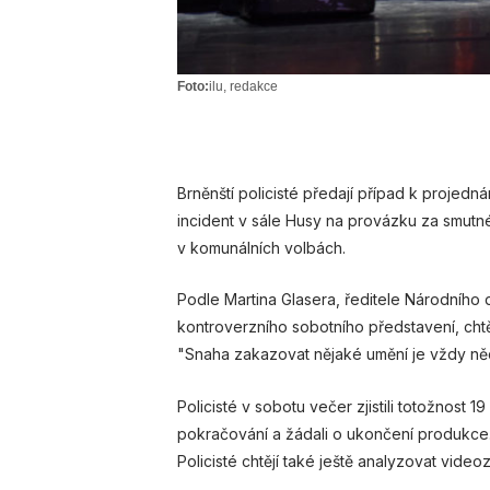
Foto:
ilu, redakce
Brněnští policisté předají případ k projedná
incident v sále Husy na provázku za smutné
v komunálních volbách.
Podle Martina Glasera, ředitele Národního d
kontroverzního sobotního představení, chtě
"Snaha zakazovat nějaké umění je vždy ně
Policisté v sobotu večer zjistili totožnost 19
pokračování a žádali o ukončení produkce. O
Policisté chtějí také ještě analyzovat vide