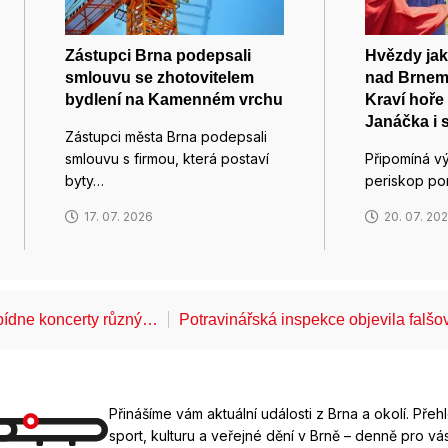
Zástupci Brna podepsali
Hvězdy jak
smlouvu se zhotovitelem
nad Brnem
bydlení na Kamenném vrchu
Kraví hoře 
Janáčka i 
Zástupci města Brna podepsali
smlouvu s firmou, která postaví
Připomíná v
byty…
periskop po
17. 07. 2026
20. 07. 20
bídne koncerty různý…
Potravinářská inspekce objevila falš
Přinášíme vám aktuální události z Brna a okolí. Přeh
sport, kulturu a veřejné dění v Brně – denně pro vás