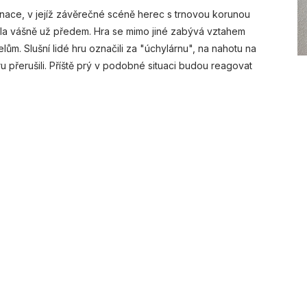
cenace, v jejíž závěrečné scéně herec s trnovou korunou
dila vášně už předem. Hra se mimo jiné zabývá vztahem
m. Slušní lidé hru označili za "úchylárnu", na nahotu na
ru přerušili. Příště prý v podobné situaci budou reagovat