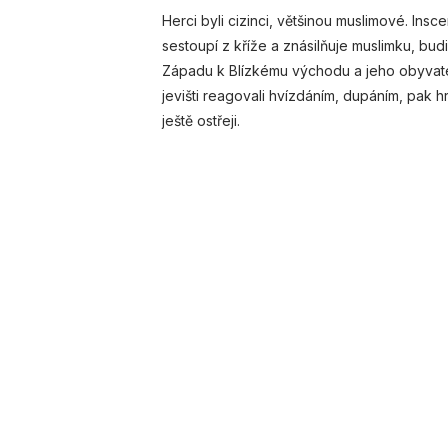
Herci byli cizinci, většinou muslimové. Ins
sestoupí z kříže a znásilňuje muslimku, bu
Západu k Blízkému východu a jeho obyvatelů
jevišti reagovali hvízdáním, dupáním, pak h
ještě ostřeji.