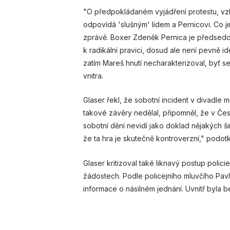
"O předpokládaném vyjádření protestu, vzh
odpovídá 'slušným' lidem a Pernicovi. Co j
zprávě. Boxer Zdeněk Pernica je předsedou 
k radikální pravici, dosud ale není pevně 
zatím Mareš hnutí necharakterizoval, byť se
vnitra.
Glaser řekl, že sobotní incident v divadle
takové závěry nedělal, připomněl, že v Če
sobotní dění nevidí jako doklad nějakých š
že ta hra je skutečně kontroverzní," podotk
Glaser kritizoval také liknavý postup polic
žádostech. Podle policejního mluvčího Pavla
informace o násilném jednání. Uvnitř byla b