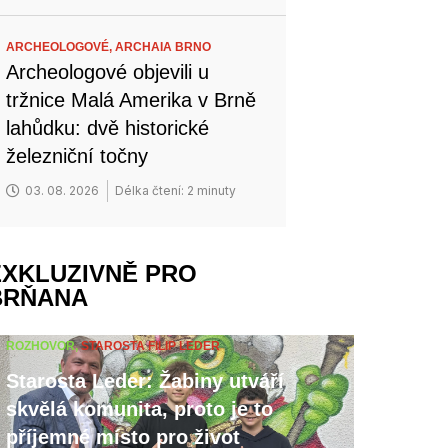
ARCHEOLOGOVÉ,
ARCHAIA BRNO
Archeologové objevili u
tržnice Malá Amerika v Brně
lahůdku: dvě historické
železniční točny
03. 08. 2026
Délka čtení: 2 minuty
EXKLUZIVNĚ PRO
BRŇANA
ROZHOVOR,
STAROSTA FILIP LEDER
Starosta Leder: Žabiny utváří
skvělá komunita, proto je to
příjemné místo pro život