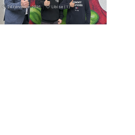
24 července, 2026
Líbí se (
1 )