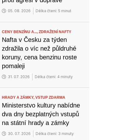
proti agresi v dopravě
05. 08. 2026
Délka čtení: 5 minut
CENY BENZÍNU A...,
ZDRAŽENÍ NAFTY
Nafta v Česku za týden
zdražila o víc než půldruhé
koruny, cena benzinu roste
pomaleji
31. 07. 2026
Délka čtení: 4 minuty
HRADY A ZÁMKY,
VSTUP ZDARMA
Ministerstvo kultury nabídne
dva dny bezplatných vstupů
na státní hrady a zámky
30. 07. 2026
Délka čtení: 3 minuty