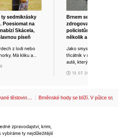
 ty sedmikrásky
Brnem se proháněl zběsilý
. Poesiomat na
zdrogovaný řidič: ujížděl
nabízí Skácela,
policistům a naboural
slavnou píseň
několik aut
ýdech z lodi nebo
Jako smyslů zbavený si počínal
norky. Má kliku a…
třicátník v nadupaném luxusním
autě, který…
26
13. 07. 2026
ované těstovin…
Brněnské hody se blíží. V půlce srpna projd
ledné zpravodajství, krimi,
 vybíráme ty nejdůležitější