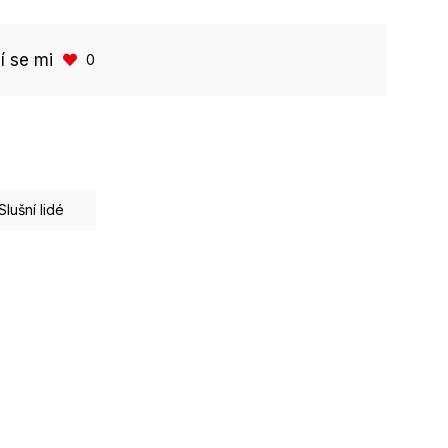
bí se mi
0
Slušní lidé