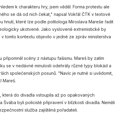
ledem k charakteru hry, jsem věděl. Forma protestu ale
iného se dá od nich čekat," napsal Vokřál ČTK v textové
hnutí, které lze podle politologa Miroslava Mareše řadit
ideologicky ukotvené. Jako vysloveně extremistické by
 v tomto kontextu objevilo v jedné ze zpráv ministerstva
 mu připomněl scény z nástupu fašismu. Mareš by zatím
sku se v nedávné minulosti odehrály různé typy blokád a
irších společenských posunů. "Navíc je nutné si uvědomit,
l Mareš.
ie, která do divadla vstoupila až po opakovaných
 Švába byli policisté připravení v blízkosti divadla. Neměli
ezpečnostní služba zajištěná pořadateli.