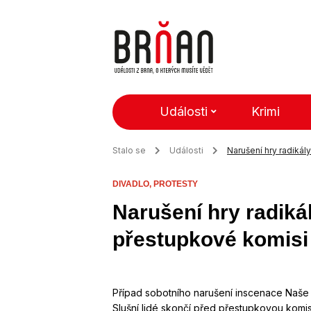
Události
Krimi
Stalo se
Události
Narušení hry radikál
DIVADLO,
PROTESTY
Narušení hry radikál
přestupkové komisi
Případ sobotního narušení inscenace Naše ná
Slušní lidé skončí před přestupkovou komis