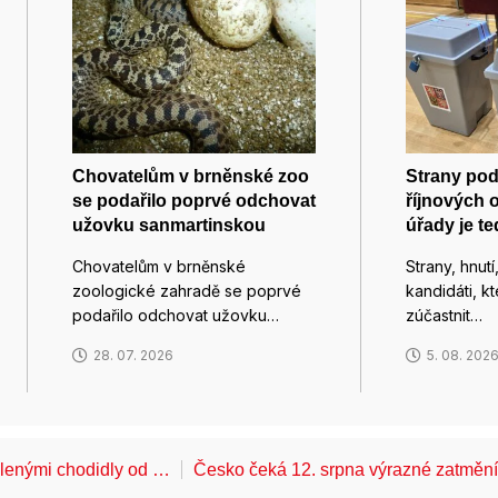
Chovatelům v brněnské zoo
Strany pod
se podařilo poprvé odchovat
říjnových 
užovku sanmartinskou
úřady je te
Chovatelům v brněnské
Strany, hnutí
zoologické zahradě se poprvé
kandidáti, kt
podařilo odchovat užovku…
zúčastnit…
28. 07. 2026
5. 08. 202
álenými chodidly od …
Česko čeká 12. srpna výrazné zatměn