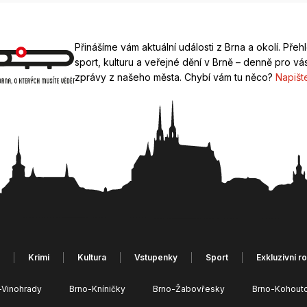
Přinášíme vám aktuální události z Brna a okolí. Přeh
sport, kulturu a veřejné dění v Brně – denně pro vás
zprávy z našeho města. Chybí vám tu něco?
Napišt
Krimi
Kultura
Vstupenky
Sport
Exkluzivní r
-Vinohrady
Brno-Kníničky
Brno-Žabovřesky
Brno-Kohout