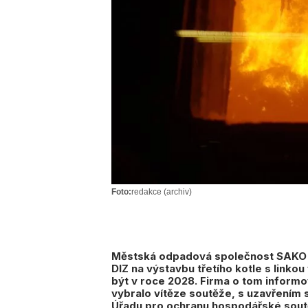
Foto:
redakce (archiv)
Městská odpadová společnost SAKO B
DIZ na výstavbu třetího kotle s linko
být v roce 2028. Firma o tom inform
vybralo vítěze soutěže, s uzavřením
Úřadu pro ochranu hospodářské sout