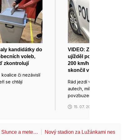
aly kandidátky do
VIDEO: Zfetovaný šofér
obecních voleb,
ujížděl policistům rychlostí
ď zkontrolují
200 km/h. Pak se vyboural a
skončil v cele
, koalice či nezávislí
eří se chtějí
Rád jezdí ve vypůjčených
autech, miluje rychlost a pro
povzbuzení…
6
15. 07. 2026
í Slunce a mete…
Nový stadion za Lužánkami nesmí mít dle