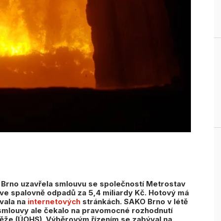
rno uzavřela smlouvu se společností Metrostav
u ve spalovně odpadů za 5,4 miliardy Kč. Hotový má
ovala na
internetových
stránkách. SAKO Brno v létě
 smlouvy ale čekalo na pravomocné rozhodnutí
ěže (ÚOHS). Výběrovým řízením se zabýval na