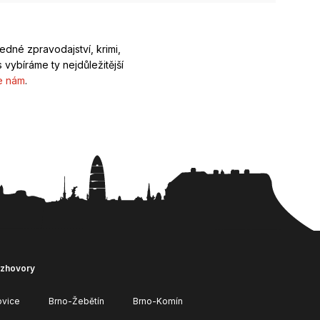
ledné zpravodajství, krimi,
 vybíráme ty nejdůležitější
e nám
.
ozhovory
ovice
Brno-Žebětín
Brno-Komín