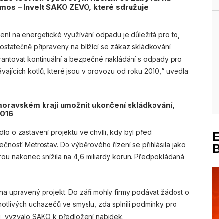
mos – Invelt SAKO ZEVO, které sdružuje
.
zení na energetické využívání odpadu je důležitá pro to,
ostatečně připraveny na blížící se zákaz skládkování
rantovat kontinuální a bezpečné nakládání s odpady pro
vajících kotlů, které jsou v provozu od roku 2010,“ uvedla
omoravském kraji umožnit ukončení skládkování,
2016
o o zastavení projektu ve chvíli, kdy byl před
ností Metrostav. Do výběrového řízení se přihlásila jako
erou nakonec snížila na 4,6 miliardy korun. Předpokládaná
na upravený projekt. Do září mohly firmy podávat žádost o
otlivých uchazečů ve smyslu, zda splnili podmínky pro
ili, vyzvalo SAKO k předložení nabídek.