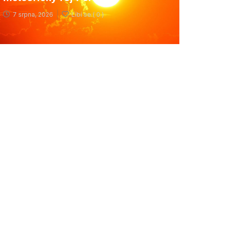
7 srpna, 2026
Líbí se (
0 )