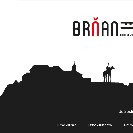
Události
Brno-střed
Brno-Jundrov
Brno