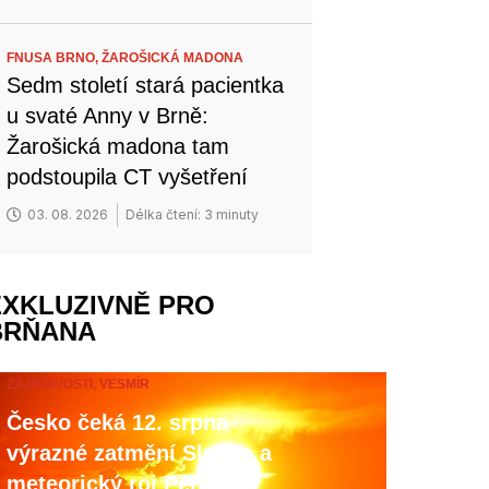
FNUSA BRNO,
ŽAROŠICKÁ MADONA
Sedm století stará pacientka
u svaté Anny v Brně:
Žarošická madona tam
podstoupila CT vyšetření
03. 08. 2026
Délka čtení: 3 minuty
EXKLUZIVNĚ PRO
BRŇANA
ZAJÍMAVOSTI,
VESMÍR
Česko čeká 12. srpna
výrazné zatmění Slunce a
meteorický roj Perseid