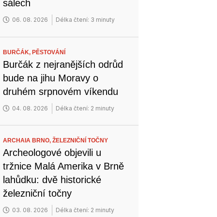
sálech
06. 08. 2026
Délka čtení: 3 minuty
BURČÁK,
PĚSTOVÁNÍ
Burčák z nejranějších odrůd
bude na jihu Moravy o
druhém srpnovém víkendu
04. 08. 2026
Délka čtení: 2 minuty
ARCHAIA BRNO,
ŽELEZNIČNÍ TOČNY
Archeologové objevili u
tržnice Malá Amerika v Brně
lahůdku: dvě historické
železniční točny
03. 08. 2026
Délka čtení: 2 minuty