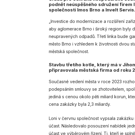
podnět neúspěšného sdružení firem I
společnosti Imos Brno a Invelt Servis
„Investice do modernizace a rozšíření zaří
aby aglomerace Brno i široký region byly d
neupravených odpadů. Třetí linka bude ga
město Brno i vzhledem k životnosti dvou stá
městská společnost.
Stavbu třetího kotle, který má v Jih
připravovala městská firma od roku 
Současné vedení města v roce 2023 rozhodl
podepsáním smlouvy se zhotovitelem, společ
jediná s cenou okolo pěti miliard korun, kt
cena zakázky byla 2,3 miliardy.
Loni v červnu společnost vypsala zakázku 
účast. Následovalo posouzení nabídek jedn
účast ve výběrovém řízení. Ti, kteří je spln