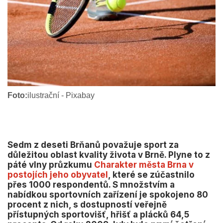
Foto:
ilustrační - Pixabay
Sedm z deseti Brňanů považuje sport za
důležitou oblast kvality života v Brně. Plyne to z
páté vlny průzkumu
Charakter města Brna v
postojích jeho obyvatel
, které se zúčastnilo
přes 1000 respondentů. S množstvím a
nabídkou sportovních zařízení je spokojeno 80
procent z nich, s dostupností veřejně
přístupných sportovišť, hřišť a plácků 64,5