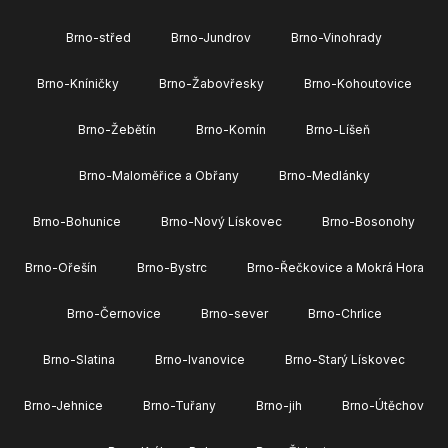
Brno-střed
Brno-Jundrov
Brno-Vinohrady
Brno-Kníničky
Brno-Žabovřesky
Brno-Kohoutovice
Brno-Žebětín
Brno-Komín
Brno-Líšeň
Brno-Maloměřice a Obřany
Brno-Medlánky
Brno-Bohunice
Brno-Nový Lískovec
Brno-Bosonohy
Brno-Ořešín
Brno-Bystrc
Brno-Řečkovice a Mokrá Hora
Brno-Černovice
Brno-sever
Brno-Chrlice
Brno-Slatina
Brno-Ivanovice
Brno-Starý Lískovec
Brno-Jehnice
Brno-Tuřany
Brno-jih
Brno-Útěchov