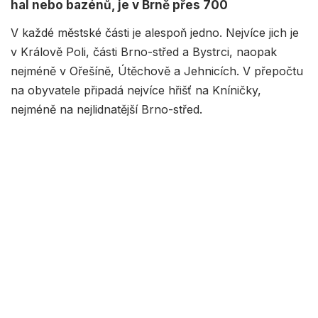
hal nebo bazénů, je v Brně přes 700
V každé městské části je alespoň jedno. Nejvíce jich je
v Králově Poli, části Brno-střed a Bystrci, naopak
nejméně v Ořešíně, Útěchově a Jehnicích. V přepočtu
na obyvatele připadá nejvíce hřišť na Kníničky,
nejméně na nejlidnatější Brno-střed.