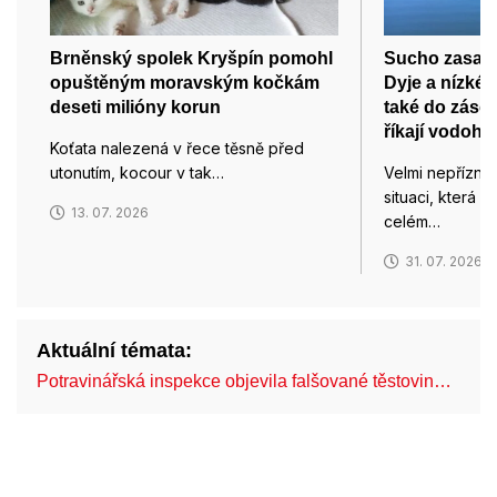
Brněnský spolek Kryšpín pomohl
Sucho zasahu
opuštěným moravským kočkám
Dyje a nízké 
deseti milióny korun
také do zásob
říkají vodoh
Koťata nalezená v řece těsně před
utonutím, kocour v tak…
Velmi nepřízni
situaci, která 
13. 07. 2026
celém…
31. 07. 2026
Aktuální témata:
Potravinářská inspekce objevila falšované těstovin…
Br