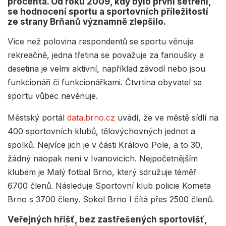
procenta. Od roku 2009, kdy bylo první šetření,
se hodnocení sportu a sportovních příležitostí
ze strany Brňanů významně zlepšilo.
Více než polovina respondentů se sportu věnuje
rekreačně, jedna třetina se považuje za fanoušky a
desetina je velmi aktivní, například závodí nebo jsou
funkcionáři či funkcionářkami. Čtvrtina obyvatel se
sportu vůbec nevěnuje.
Městský portál
data.brno.cz
uvádí, že ve městě sídlí na
400 sportovních klubů, tělovýchovných jednot a
spolků. Nejvíce jich je v části Královo Pole, a to 30,
žádný naopak není v Ivanovicích. Nejpočetnějším
klubem je Malý fotbal Brno, který sdružuje téměř
6700 členů. Následuje Sportovní klub policie Kometa
Brno s 3700 členy. Sokol Brno I čítá přes 2500 členů.
Veřejných hřišť, bez zastřešených sportovišť,