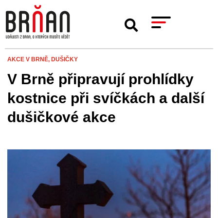
AKCE V BRNĚ,
DUŠIČKY
V Brně připravují prohlídky
kostnice při svíčkách a další
dušičkové akce