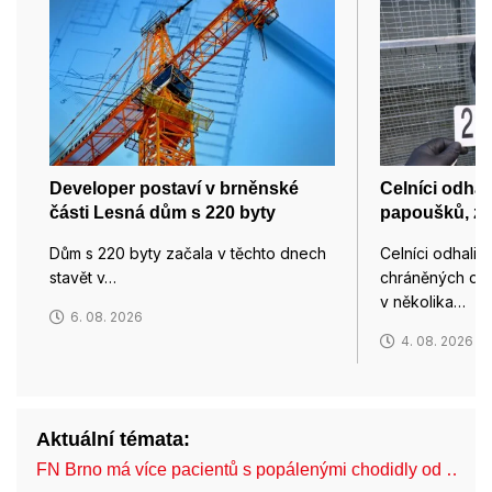
Developer postaví v brněnské
Celníci odhal
části Lesná dům s 220 byty
papoušků, zaj
Dům s 220 byty začala v těchto dnech
Celníci odhalil
stavět v…
chráněných dr
v několika…
6. 08. 2026
4. 08. 2026
Aktuální témata:
FN Brno má více pacientů s popálenými chodidly od …