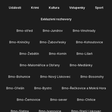
Události
Krimi
Kultura
Vstupenky
Sport
Exkluzivní rozhovory
Brno-střed
Brno-Jundrov
Brno-Vinohrady
Brno-Kníničky
Brno-Žabovřesky
Brno-Kohoutovice
Brno-Žebětín
Brno-Komín
Brno-Líšeň
Brno-Maloměřice a Obřany
Brno-Medlánky
Brno-Bohunice
Brno-Nový Lískovec
Brno-Bosonohy
Brno-Ořešín
Brno-Bystrc
Brno-Řečkovice a Mokrá Hora
Brno-Černovice
Brno-sever
Brno-Chrlice
Brno-Slatina
Brno-Ivanovice
Brno-Starý Lískovec