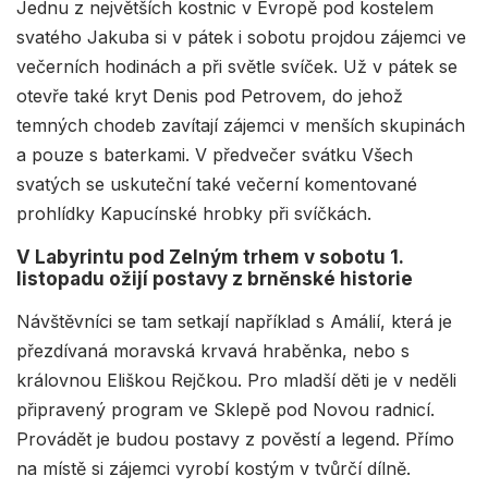
Jednu z největších kostnic v Evropě pod kostelem
svatého Jakuba si v pátek i sobotu projdou zájemci ve
večerních hodinách a při světle svíček. Už v pátek se
otevře také kryt Denis pod Petrovem, do jehož
temných chodeb zavítají zájemci v menších skupinách
a pouze s baterkami. V předvečer svátku Všech
svatých se uskuteční také večerní komentované
prohlídky Kapucínské hrobky při svíčkách.
V Labyrintu pod Zelným trhem v sobotu 1.
listopadu ožijí postavy z brněnské historie
Návštěvníci se tam setkají například s Amálií, která je
přezdívaná moravská krvavá hraběnka, nebo s
královnou Eliškou Rejčkou. Pro mladší děti je v neděli
připravený program ve Sklepě pod Novou radnicí.
Provádět je budou postavy z pověstí a legend. Přímo
na místě si zájemci vyrobí kostým v tvůrčí dílně.