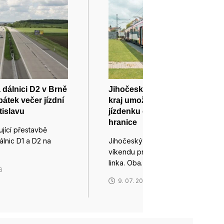
a dálnici D2 v Brně
Jihočeský a Jihomoravský
átek večer jízdní
kraj umožní na jednu
tislavu
jízdenku cestovat přes své
hranice
ující přestavbě
álnic D1 a D2 na
Jihočeský a Jihomoravský kraj o
víkendu propojila cykloturistická
linka. Oba…
6
9. 07. 2026