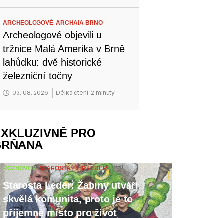
ARCHEOLOGOVÉ,
ARCHAIA BRNO
Archeologové objevili u
tržnice Malá Amerika v Brně
lahůdku: dvě historické
železniční točny
03. 08. 2026
Délka čtení: 2 minuty
EXKLUZIVNĚ PRO
BRŇANA
ROZHOVOR,
STAROSTA FILIP LEDER
Starosta Leder: Žabiny utváří
skvělá komunita, proto je to
příjemné místo pro život