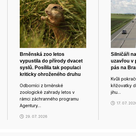
Brněnská zoo letos
Silničáři n
vypustila do přírody dvacet
uzavřou v p
syslů. Posílila tak populaci
pás na Bra
kriticky ohroženého druhu
Kvůli pokrač
Odborníci z brněnské
křižovatky d
zoologické zahrady letos v
jihu…
rámci záchranného programu
17. 07. 202
Agentury…
29. 07. 2026