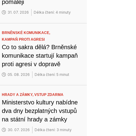
pomaleji
31. 07. 2026
Délka čtení: 4 minuty
BRNĚNSKÉ KOMUNIKACE,
KAMPAŇ PROTI AGRESI
Co to sakra dělá? Brněnské
komunikace startují kampaň
proti agresi v dopravě
05. 08. 2026
Délka čtení: 5 minut
HRADY A ZÁMKY,
VSTUP ZDARMA
Ministerstvo kultury nabídne
dva dny bezplatných vstupů
na státní hrady a zámky
30. 07. 2026
Délka čtení: 3 minuty