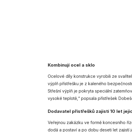
Kombinují ocel a sklo
Ocelové díly konstrukce vyrobili ze svařite
výplň přístřešku je z kaleného bezpečnostní
Střešní výplň je pokryta speciální zatemňov
vysoké teplotě,“ popsala přístřešek Dobeš
Dodavatel přístřešků zajistí 10 let je
Veřejnou zakázku ve formě koncesního říze
dodá a postaví a po dobu deseti let zajist