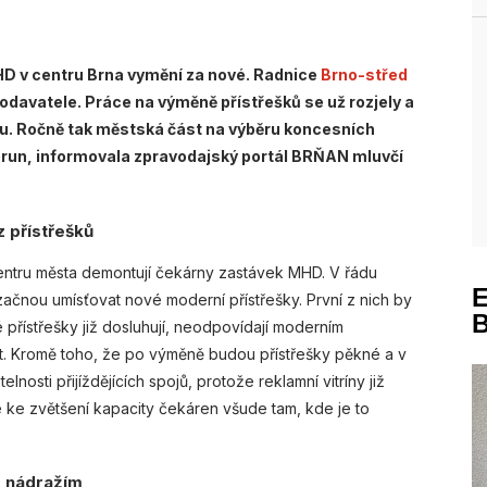
D v centru Brna vymění za nové. Radnice
Brno-střed
 dodavatele. Práce na výměně přístřešků se už rozjely a
adu. Ročně tak městská část na výběru koncesních
korun, informovala zpravodajský portál BRŇAN mluvčí
z přístřešků
v centru města demontují čekárny zastávek MHD. V řádu
začnou umísťovat nové moderní přístřešky. První z nich by
é přístřešky již dosluhují, neodpovídají moderním
t. Kromě toho, že po výměně budou přístřešky pěkné a v
lnosti přijíždějících spojů, protože reklamní vitríny již
 ke zvětšení kapacity čekáren všude tam, kde je to
m nádražím