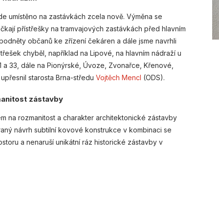
ude umístěno na zastávkách zcela nově. Výměna se
čkají přístřešky na tramvajových zastávkách před hlavním
 podněty občanů ke zřízení čekáren a dále jsme navrhli
třešek chyběl, například na Lipové, na hlavním nádraží u
 31 a 33, dále na Pionýrské, Úvoze, Zvonařce, Křenové,
 upřesnil starosta Brna-středu
Vojtěch Mencl
(ODS).
manitost zástavby
dem na rozmanitost a charakter architektonické zástavby
raný návrh subtilní kovové konstrukce v kombinaci se
oru a nenaruší unikátní ráz historické zástavby v