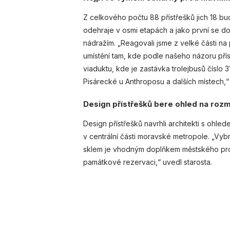
Z celkového počtu 88 přístřešků jich 18 b
odehraje v osmi etapách a jako první se do
nádražím. „Reagovali jsme z velké části na
umístění tam, kde podle našeho názoru přís
viaduktu, kde je zastávka trolejbusů číslo
Pisárecké u Anthroposu a dalších místech,“
Design přístřešků bere ohled na roz
Design přístřešků navrhli architekti s ohle
v centrální části moravské metropole. „Vyb
sklem je vhodným doplňkem městského prost
památkové rezervaci,“ uvedl starosta.