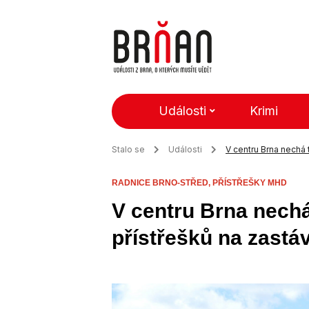
Události
Krimi
Stalo se
Události
V centru Brna nechá
RADNICE BRNO-STŘED,
PŘÍSTŘEŠKY MHD
V centru Brna nechá
přístřešků na zast