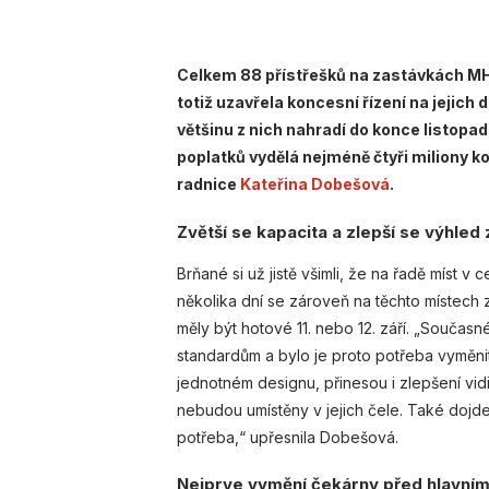
Celkem 88 přístřešků na zastávkách MH
totiž uzavřela koncesní řízení na jejich
většinu z nich nahradí do konce listop
poplatků vydělá nejméně čtyři miliony 
radnice
Kateřina Dobešová
.
Zvětší se kapacita a zlepší se výhled 
Brňané si už jistě všimli, že na řadě míst 
několika dní se zároveň na těchto místech 
měly být hotové 11. nebo 12. září. „Současn
standardům a bylo je proto potřeba vyměni
jednotném designu, přinesou i zlepšení vidite
nebudou umístěny v jejich čele. Také dojde
potřeba,“ upřesnila Dobešová.
Nejprve vymění čekárny před hlavní