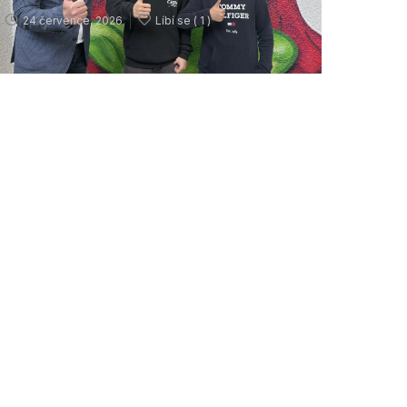
24 července, 2026
Líbí se (
1 )