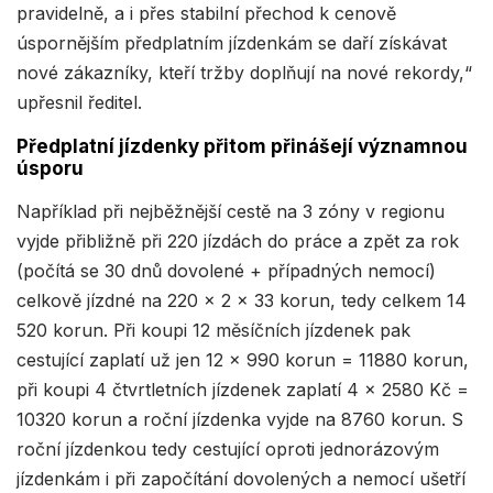
pravidelně, a i přes stabilní přechod k cenově
úspornějším předplatním jízdenkám se daří získávat
nové zákazníky, kteří tržby doplňují na nové rekordy,“
upřesnil ředitel.
Předplatní jízdenky přitom přinášejí významnou
úsporu
Například při nejběžnější cestě na 3 zóny v regionu
vyjde přibližně při 220 jízdách do práce a zpět za rok
(počítá se 30 dnů dovolené + případných nemocí)
celkově jízdné na 220 x 2 x 33 korun, tedy celkem 14
520 korun. Při koupi 12 měsíčních jízdenek pak
cestující zaplatí už jen 12 x 990 korun = 11880 korun,
při koupi 4 čtvrtletních jízdenek zaplatí 4 x 2580 Kč =
10320 korun a roční jízdenka vyjde na 8760 korun. S
roční jízdenkou tedy cestující oproti jednorázovým
jízdenkám i při započítání dovolených a nemocí ušetří