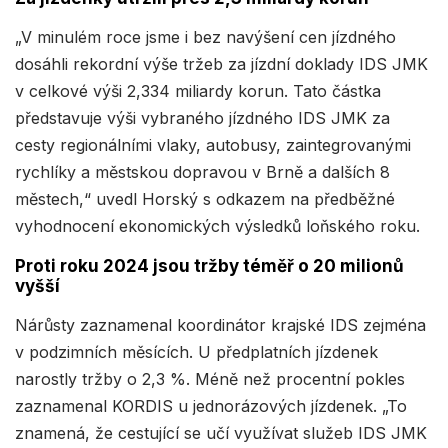
„V minulém roce jsme i bez navýšení cen jízdného
dosáhli rekordní výše tržeb za jízdní doklady IDS JMK
v celkové výši 2,334 miliardy korun. Tato částka
představuje výši vybraného jízdného IDS JMK za
cesty regionálními vlaky, autobusy, zaintegrovanými
rychlíky a městskou dopravou v Brně a dalších 8
městech,“ uvedl Horský s odkazem na předběžné
vyhodnocení ekonomických výsledků loňského roku.
Proti roku 2024 jsou tržby téměř o 20 milionů
vyšší
Nárůsty zaznamenal koordinátor krajské IDS zejména
v podzimních měsících. U předplatních jízdenek
narostly tržby o 2,3 %. Méně než procentní pokles
zaznamenal KORDIS u jednorázových jízdenek. „To
znamená, že cestující se učí využívat služeb IDS JMK