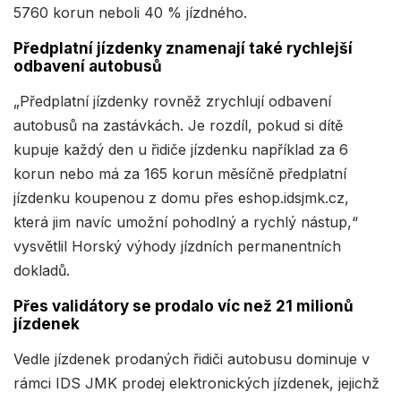
5760 korun neboli 40 % jízdného.
Předplatní jízdenky znamenají také rychlejší
odbavení autobusů
„Předplatní jízdenky rovněž zrychlují odbavení
autobusů na zastávkách. Je rozdíl, pokud si dítě
kupuje každý den u řidiče jízdenku například za 6
korun nebo má za 165 korun měsíčně předplatní
jízdenku koupenou z domu přes eshop.idsjmk.cz,
která jim navíc umožní pohodlný a rychlý nástup,“
vysvětlil Horský výhody jízdních permanentních
dokladů.
Přes validátory se prodalo víc než 21 milionů
jízdenek
Vedle jízdenek prodaných řidiči autobusu dominuje v
rámci IDS JMK prodej elektronických jízdenek, jejichž