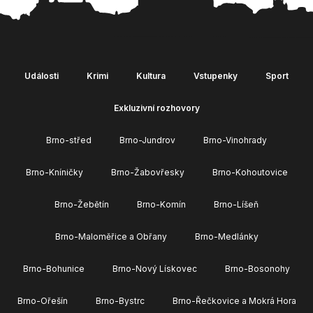
Události
Krimi
Kultura
Vstupenky
Sport
Exkluzivní rozhovory
Brno-střed
Brno-Jundrov
Brno-Vinohrady
Brno-Kníničky
Brno-Žabovřesky
Brno-Kohoutovice
Brno-Žebětín
Brno-Komín
Brno-Líšeň
Brno-Maloměřice a Obřany
Brno-Medlánky
Brno-Bohunice
Brno-Nový Lískovec
Brno-Bosonohy
Brno-Ořešín
Brno-Bystrc
Brno-Řečkovice a Mokrá Hora