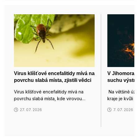
Virus klíšťové encefalitidy mívá na
V Jihomoravsk
povrchu slabá místa, zjistili vědci
suchu výstra
Virus klíšťové encefalitidy mívá na
Na většině úz
povrchu slabá místa, kde virovou…
kraje je kvůli 
27. 07. 2026
7. 07. 2026