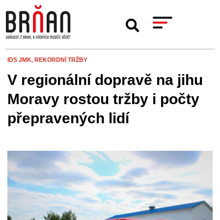
IDS JMK,
REKORDNÍ TRŽBY
V regionální dopravě na jihu
Moravy rostou tržby i počty
přepravených lidí