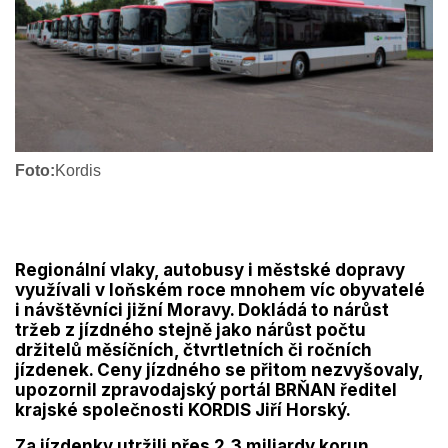
Foto:
Kordis
Regionální vlaky, autobusy i městské dopravy
využívali v loňském roce mnohem víc obyvatelé
i návštěvníci jižní Moravy. Dokládá to nárůst
tržeb z jízdného stejně jako nárůst počtu
držitelů měsíčních, čtvrtletních či ročních
jízdenek. Ceny jízdného se přitom nezvyšovaly,
upozornil zpravodajský portál BRŇAN ředitel
krajské společnosti KORDIS Jiří Horský.
Za jízdenky utržili přes 2,3 miliardy korun