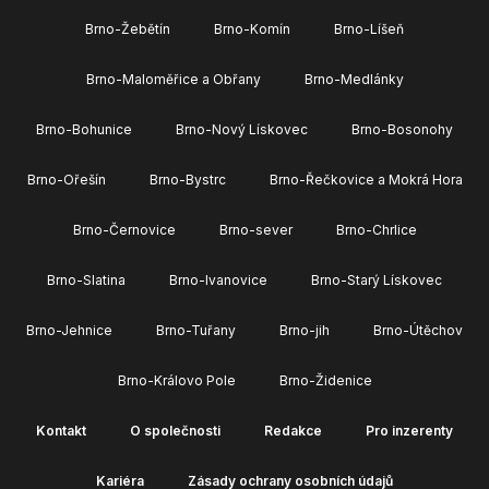
Brno-Žebětín
Brno-Komín
Brno-Líšeň
Brno-Maloměřice a Obřany
Brno-Medlánky
Brno-Bohunice
Brno-Nový Lískovec
Brno-Bosonohy
Brno-Ořešín
Brno-Bystrc
Brno-Řečkovice a Mokrá Hora
Brno-Černovice
Brno-sever
Brno-Chrlice
Brno-Slatina
Brno-Ivanovice
Brno-Starý Lískovec
Brno-Jehnice
Brno-Tuřany
Brno-jih
Brno-Útěchov
Brno-Královo Pole
Brno-Židenice
Kontakt
O společnosti
Redakce
Pro inzerenty
Kariéra
Zásady ochrany osobních údajů