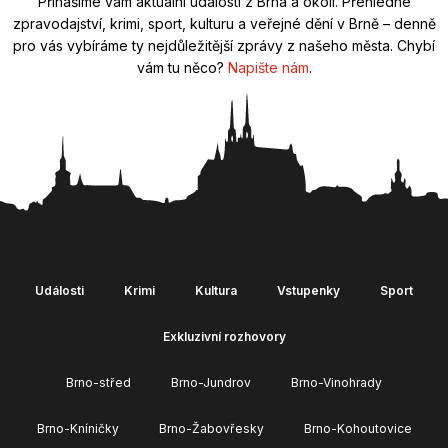
Přinášíme vám aktuální události z Brna a okolí. Přehledné
zpravodajství, krimi, sport, kulturu a veřejné dění v Brně – denně
pro vás vybíráme ty nejdůležitější zprávy z našeho města. Chybí
vám tu něco?
Napište nám
.
Události
Krimi
Kultura
Vstupenky
Sport
Exkluzivní rozhovory
Brno-střed
Brno-Jundrov
Brno-Vinohrady
Brno-Kníničky
Brno-Žabovřesky
Brno-Kohoutovice