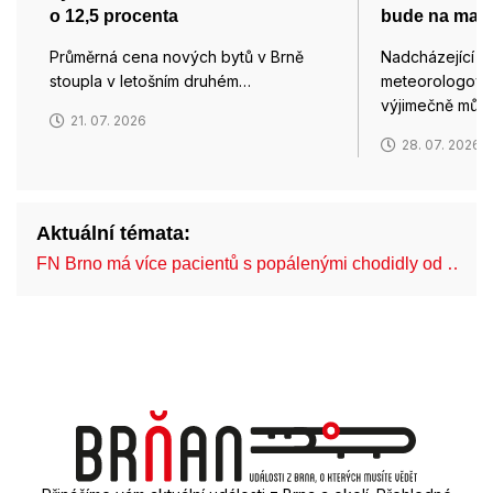
o 12,5 procenta
bude na max
Průměrná cena nových bytů v Brně
Nadcházející vl
stoupla v letošním druhém…
meteorologové 
výjimečně můž
21. 07. 2026
28. 07. 2026
Aktuální témata:
FN Brno má více pacientů s popálenými chodidly od …