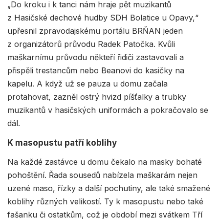
„Do kroku i k tanci nám hraje pět muzikantů
z Hasičské dechové hudby SDH Bolatice u Opavy,“
upřesnil zpravodajskému portálu BRŇAN jeden
z organizátorů průvodu Radek Patočka. Kvůli
maškarnímu průvodu někteří řidiči zastavovali a
přispěli trestancům nebo Beanovi do kasičky na
kapelu. A když už se pauza u domu začala
protahovat, zazněl ostrý hvizd píšťalky a trubky
muzikantů v hasičských uniformách a pokračovalo se
dál.
K masopustu patří koblihy
Na každé zastávce u domu čekalo na masky bohaté
pohoštění. Řada sousedů nabízela maškarám nejen
uzené maso, řízky a další pochutiny, ale také smažené
koblihy různých velikostí. Ty k masopustu nebo také
fašanku či ostatkům, což je období mezi svátkem Tří