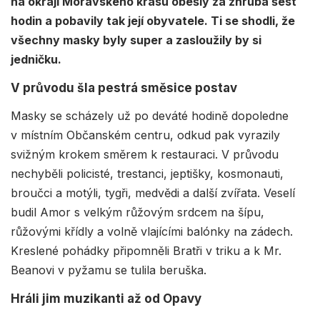
na okraji Moravského krasu obešly za zhruba šest
hodin a pobavily tak její obyvatele.
Ti se shodli, že
všechny masky byly super a zasloužily by si
jedničku.
V průvodu šla pestrá směsice postav
Masky se scházely už po deváté hodině dopoledne
v místním Občanském centru, odkud pak vyrazily
svižným krokem směrem k restauraci. V průvodu
nechyběli policisté, trestanci, jeptišky, kosmonauti,
broučci a motýli, tygři, medvědi a další zvířata. Veselí
budil Amor s velkým růžovým srdcem na šípu,
růžovými křídly a volně vlajícími balónky na zádech.
Kreslené pohádky připomněli Bratři v triku a k Mr.
Beanovi v pyžamu se tulila beruška.
Hráli jim muzikanti až od Opavy