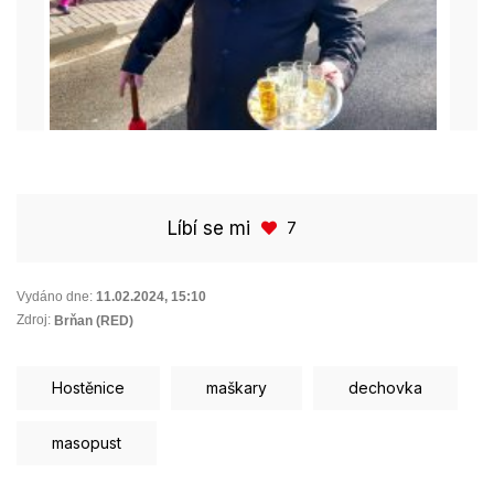
Líbí se mi
7
Vydáno dne:
11.02.2024
,
15:10
Zdroj:
Brňan (RED)
Hostěnice
maškary
dechovka
masopust