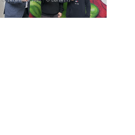
24 července, 2026
Líbí se (
1 )