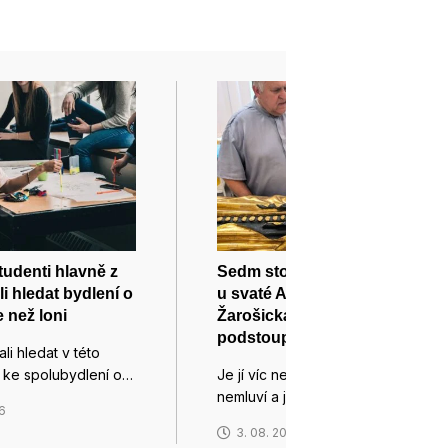
tudenti hlavně z
Sedm století stará pacientka
li hledat bydlení o
u svaté Anny v Brně:
 než loni
Žarošická madona tam
podstoupila CT vyšetření
li hledat v této
 ke spolubydlení o…
Je jí víc než sedm set let,
nemluví a je…
26
3. 08. 2026