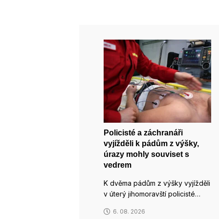
Policisté a záchranáři
vyjížděli k pádům z výšky,
úrazy mohly souviset s
vedrem
K dvěma pádům z výšky vyjížděli
v úterý jihomoravští policisté…
6. 08. 2026