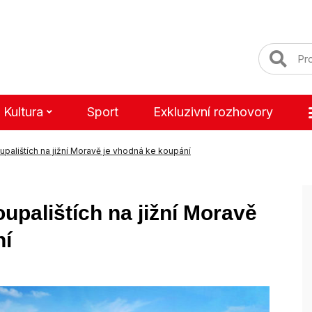
Kultura
Sport
Exkluzivní rozhovory
upalištích na jižní Moravě je vhodná ke koupání
upalištích na jižní Moravě
ní