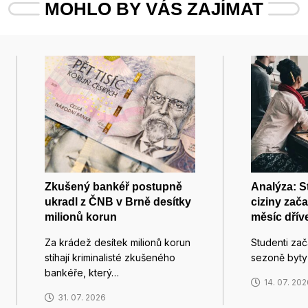
MOHLO BY VÁS ZAJÍMAT
Zkušený bankéř postupně
Analýza: S
ukradl z ČNB v Brně desítky
ciziny zača
milionů korun
měsíc dříve
Za krádež desítek milionů korun
Studenti zača
stíhají kriminalisté zkušeného
sezoně byty
bankéře, který…
14. 07. 20
31. 07. 2026