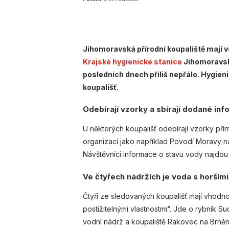
Jihomoravská přírodní koupaliště mají v
Krajské hygienické stanice
Jihomoravské
posledních dnech příliš nepřálo. Hygien
koupališť.
Odebírají vzorky a sbírají dodané in
U některých koupališť odebírají vzorky přímo
organizací jako například Povodí Moravy 
Návštěvníci informace o stavu vody najdou 
Ve čtyřech nádržích je voda s horšími
Čtyři ze sledovaných koupališť mají vhodn
postižitelnými vlastnostmi“. Jde o rybník S
vodní nádrž a koupaliště Rakovec na Brně