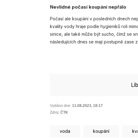
Nevlídné počasí koupání nepřálo
Počasí ale koupání v posledních dnech nepř
kvality vody hraje podle hygieniků roli mim
sinice, ale také může být sucho, čímž se sn
následujících dnes se mají postupně zase z
Lí
Vydáno dne:
11.08.2023
,
18:17
Zdroj:
ČTK
voda
koupání
kv