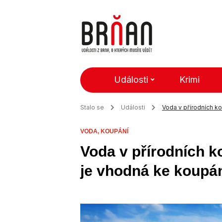
Události
Krimi
Stalo se
Události
Voda v přírodních ko
VODA,
KOUPÁNÍ
Voda v přírodních ko
je vhodná ke koupá