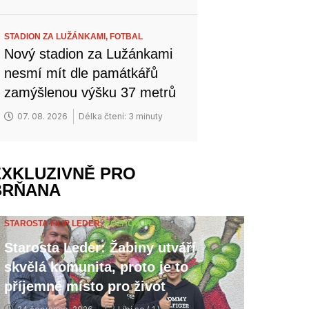
STADION ZA LUŽÁNKAMI,
FOTBAL
Nový stadion za Lužánkami
nesmí mít dle památkářů
zamýšlenou výšku 37 metrů
07. 08. 2026
Délka čtení: 3 minuty
EXKLUZIVNĚ PRO
BRŇANA
STAROSTA FILIP LEDER,
ROZHOVOR
Starosta Leder: Žabiny utváří
skvělá komunita, proto je to
příjemné místo pro život