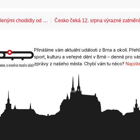
álenými chodidly od …
Česko čeká 12. srpna výrazné zatměn
Přinášíme vám aktuální události z Brna a okolí. Přeh
sport, kulturu a veřejné dění v Brně – denně pro vás
zprávy z našeho města. Chybí vám tu něco?
Napišt