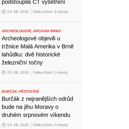
podstoupila CT vyšetření
03. 08. 2026
Délka čtení: 3 minuty
ARCHEOLOGOVÉ,
ARCHAIA BRNO
Archeologové objevili u
tržnice Malá Amerika v Brně
lahůdku: dvě historické
železniční točny
03. 08. 2026
Délka čtení: 2 minuty
BURČÁK,
PĚSTOVÁNÍ
Burčák z nejranějších odrůd
bude na jihu Moravy o
druhém srpnovém víkendu
04. 08. 2026
Délka čtení: 2 minuty