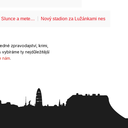
í Slunce a mete…
Nový stadion za Lužánkami nesmí mít dle
ledné zpravodajství, krimi,
 vybíráme ty nejdůležitější
e nám
.