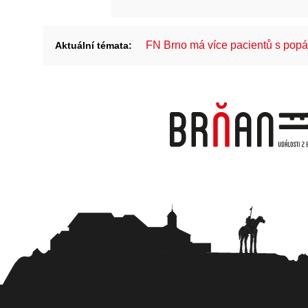
FN Brno má více pacientů s pop
Aktuální témata: