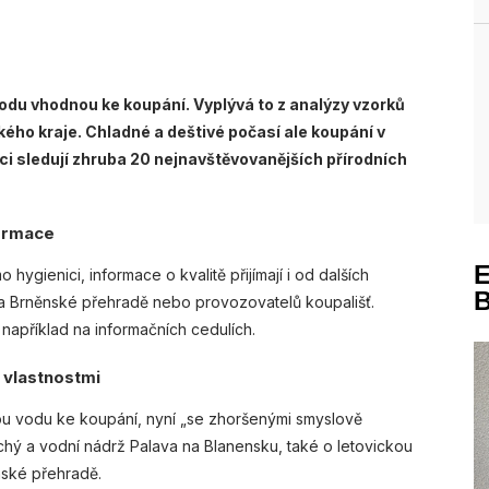
odu vhodnou ke koupání. Vyplývá to z analýzy vzorků
ho kraje. Chladné a deštivé počasí ale koupání v
ici sledují zhruba 20 nejnavštěvovanějších přírodních
formace
 hygienici, informace o kvalitě přijímají i od dalších
na Brněnské přehradě nebo provozovatelů koupališť.
například na informačních cedulích.
 vlastnostmi
ou vodu ke koupání, nyní „se zhoršenými smyslově
uchý a vodní nádrž Palava na Blanensku, také o letovickou
nské přehradě.