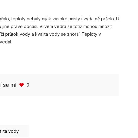
álo, teploty nebyly nijak vysoké, místy i vydatně pršelo. U
o jiné právě počasí. Vlivem vedra se totiž mohou množit
íží průtok vody a kvalita vody se zhorší. Teploty v
vedat.
bí se mi
0
alita vody