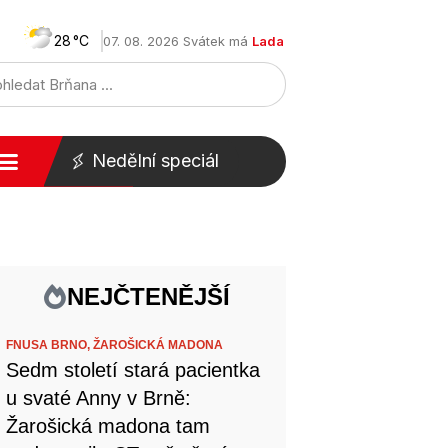
28
07. 08. 2026 Svátek má
Lada
Nedělní speciál
NEJČTENĚJŠÍ
FNUSA BRNO,
ŽAROŠICKÁ MADONA
Sedm století stará pacientka
u svaté Anny v Brně:
Žarošická madona tam