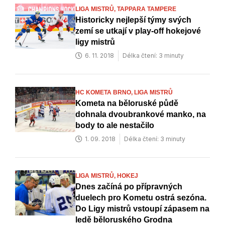
LIGA MISTRŮ,
TAPPARA TAMPERE
Historicky nejlepší týmy svých
zemí se utkají v play-off hokejové
ligy mistrů
6. 11. 2018
Délka čtení: 3 minuty
HC KOMETA BRNO,
LIGA MISTRŮ
Kometa na běloruské půdě
dohnala dvoubrankové manko, na
body to ale nestačilo
1. 09. 2018
Délka čtení: 3 minuty
LIGA MISTRŮ,
HOKEJ
Dnes začíná po přípravných
duelech pro Kometu ostrá sezóna.
Do Ligy mistrů vstoupí zápasem na
ledě běloruského Grodna