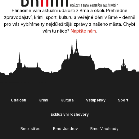
Přinášíme vám aktuální události z Brna a okolí. Přehledné
zpravodajství, krimi, sport, kulturu a veřejné dění v Brně – denně
pro vás vybíráme ty nejdůležitější zprávy z našeho města. Chybí
vám tu něco?
Napište nám
.
Události
Krimi
Kultura
Vstupenky
Sport
Exkluzivní rozhovory
Brno-střed
Brno-Jundrov
Brno-Vinohrady