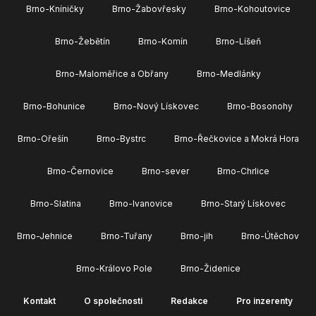
Brno-Kníničky
Brno-Žabovřesky
Brno-Kohoutovice
Brno-Žebětín
Brno-Komín
Brno-Líšeň
Brno-Maloměřice a Obřany
Brno-Medlánky
Brno-Bohunice
Brno-Nový Lískovec
Brno-Bosonohy
Brno-Ořešín
Brno-Bystrc
Brno-Řečkovice a Mokrá Hora
Brno-Černovice
Brno-sever
Brno-Chrlice
Brno-Slatina
Brno-Ivanovice
Brno-Starý Lískovec
Brno-Jehnice
Brno-Tuřany
Brno-jih
Brno-Útěchov
Brno-Královo Pole
Brno-Židenice
Kontakt
O společnosti
Redakce
Pro inzerenty