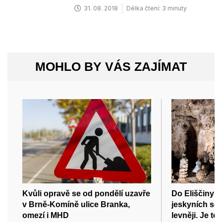
31. 08. 2018
Délka čtení: 3 minuty
MOHLO BY VÁS ZAJÍMAT
Kvůli opravě se od pondělí uzavře
Do Eliščiny 
v Brně-Komíně ulice Branka,
jeskyních se 
omezí i MHD
levněji. Je to