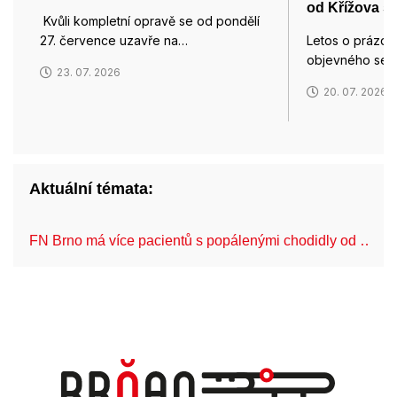
od Křížova s
Kvůli kompletní opravě se od pondělí
27. července uzavře na…
Letos o prázdn
objevného ses
23. 07. 2026
20. 07. 2026
Aktuální témata:
FN Brno má více pacientů s popálenými chodidly od …