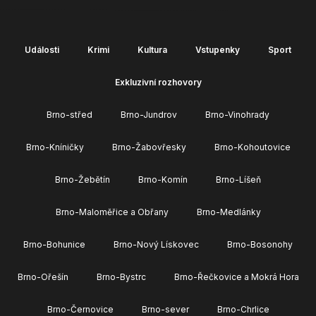
Události
Krimi
Kultura
Vstupenky
Sport
Exkluzivní rozhovory
Brno-střed
Brno-Jundrov
Brno-Vinohrady
Brno-Kníničky
Brno-Žabovřesky
Brno-Kohoutovice
Brno-Žebětín
Brno-Komín
Brno-Líšeň
Brno-Maloměřice a Obřany
Brno-Medlánky
Brno-Bohunice
Brno-Nový Lískovec
Brno-Bosonohy
Brno-Ořešín
Brno-Bystrc
Brno-Řečkovice a Mokrá Hora
Brno-Černovice
Brno-sever
Brno-Chrlice