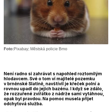
Foto:
Pixabay; Městská policie Brno
Není radno si zahrávat s napohled roztomilým
hlodavcem. Své o tom ví majitelé pozemku
v brněnské Slatině, navštívil je křeček polní a
rovnou upadl do jejich bazénu. I když se zdálo,
že rozzuřené zvířátko z nádrže sami vytáhnou,
opak byl pravdou. Na pomoc musela přijet
odchytová služba.