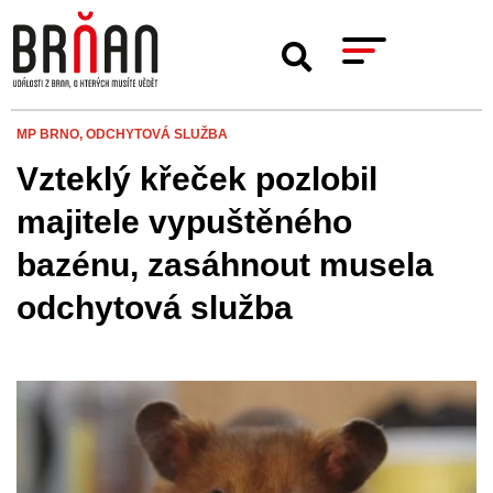
MP BRNO,
ODCHYTOVÁ SLUŽBA
Vzteklý křeček pozlobil
majitele vypuštěného
bazénu, zasáhnout musela
odchytová služba