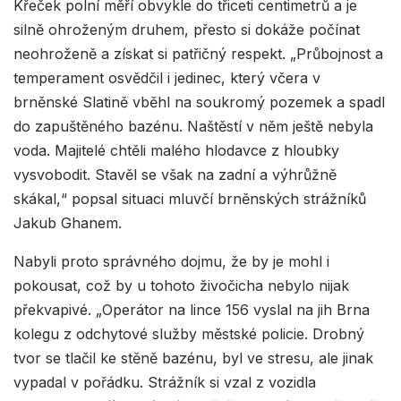
Křeček polní měří obvykle do třiceti centimetrů a je
silně ohroženým druhem, přesto si dokáže počínat
neohroženě a získat si patřičný respekt. „Průbojnost a
temperament osvědčil i jedinec, který včera v
brněnské Slatině vběhl na soukromý pozemek a spadl
do zapuštěného bazénu. Naštěstí v něm ještě nebyla
voda. Majitelé chtěli malého hlodavce z hloubky
vysvobodit. Stavěl se však na zadní a výhrůžně
skákal,“ popsal situaci mluvčí brněnských strážníků
Jakub Ghanem.
Nabyli proto správného dojmu, že by je mohl i
pokousat, což by u tohoto živočicha nebylo nijak
překvapivé. „Operátor na lince 156 vyslal na jih Brna
kolegu z odchytové služby městské policie. Drobný
tvor se tlačil ke stěně bazénu, byl ve stresu, ale jinak
vypadal v pořádku. Strážník si vzal z vozidla