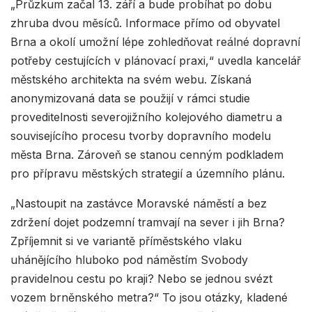
„Průzkum začal 13. září a bude probíhat po dobu
zhruba dvou měsíců. Informace přímo od obyvatel
Brna a okolí umožní lépe zohledňovat reálné dopravní
potřeby cestujících v plánovací praxi,“ uvedla kancelář
městského architekta na svém webu. Získaná
anonymizovaná data se použijí v rámci studie
proveditelnosti severojižního kolejového diametru a
souvisejícího procesu tvorby dopravního modelu
města Brna. Zároveň se stanou cenným podkladem
pro přípravu městských strategií a územního plánu.
„Nastoupit na zastávce Moravské náměstí a bez
zdržení dojet podzemní tramvají na sever i jih Brna?
Zpříjemnit si ve variantě příměstského vlaku
uhánějícího hluboko pod náměstím Svobody
pravidelnou cestu po kraji? Nebo se jednou svézt
vozem brněnského metra?“ To jsou otázky, kladené