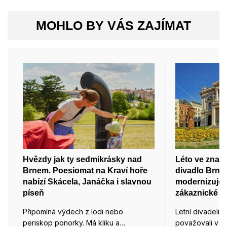
MOHLO BY VÁS ZAJÍMAT
Hvězdy jak ty sedmikrásky nad
Léto ve zname
Brnem. Poesiomat na Kraví hoře
divadlo Brno
nabízí Skácela, Janáčka i slavnou
modernizuje t
píseň
zákaznické c
Připomíná výdech z lodi nebo
Letní divadelní
periskop ponorky. Má kliku a…
považovali v 