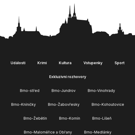
Události
Krimi
Kultura
Vstupenky
Sport
Exkluzivní rozhovory
Brno-střed
Brno-Jundrov
Brno-Vinohrady
Brno-Kníničky
Brno-Žabovřesky
Brno-Kohoutovice
Brno-Žebětín
Brno-Komín
Brno-Líšeň
Brno-Maloměřice a Obřany
Brno-Medlánky