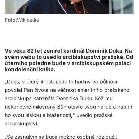
Foto:
Wikipedie
Ve věku 82 let zemřel kardinál Dominik Duka. Na
svém webu to uvedlo arcibiskupství pražské. Od
úterního poledne bude v arcibiskupském paláci
kondolenční kniha.
„Dnes, v úterý 4. listopadu tři hodiny po půlnoci
povolal Pán života na věčnost emeritního pražského
arcibiskupa kardinála Dominika Duku. Kéž mu
nekonečně milosrdný Bůh otevře svou náruč a naplní
ho svou láskou a blažeností,“ uvedlo pražské
arcibiskupství.
„Se zesnulým se bude možno osobně rozloučit