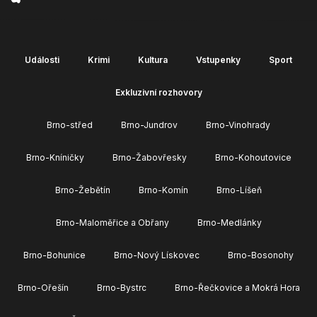
Události
Krimi
Kultura
Vstupenky
Sport
Exkluzivní rozhovory
Brno-střed
Brno-Jundrov
Brno-Vinohrady
Brno-Kníničky
Brno-Žabovřesky
Brno-Kohoutovice
Brno-Žebětín
Brno-Komín
Brno-Líšeň
Brno-Maloměřice a Obřany
Brno-Medlánky
Brno-Bohunice
Brno-Nový Lískovec
Brno-Bosonohy
Brno-Ořešín
Brno-Bystrc
Brno-Řečkovice a Mokrá Hora