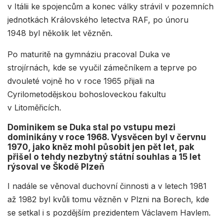
v Itálii ke spojencům a konec války strávil v pozemních
jednotkách Královského letectva RAF, po únoru
1948 byl několik let vězněn.
Po maturitě na gymnáziu pracoval Duka ve
strojírnách, kde se vyučil zámečníkem a teprve po
dvouleté vojně ho v roce 1965 přijali na
Cyrilometodějskou bohosloveckou fakultu
v Litoměřicích.
Dominikem se Duka stal po vstupu mezi
dominikány v roce 1968. Vysvěcen byl v červnu
1970, jako kněz mohl působit jen pět let, pak
přišel o tehdy nezbytný státní souhlas a 15 let
rýsoval ve Škodě Plzeň
I nadále se věnoval duchovní činnosti a v letech 1981
až 1982 byl kvůli tomu vězněn v Plzni na Borech, kde
se setkal i s pozdějším prezidentem Václavem Havlem.