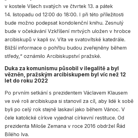
v kostele Všech svatých ve čtvrtek 13. a pátek
14. listopadu od 12:00 do 18:00. I při této příležitosti
bude možno podepsat kondolenční knihu. Zesnulý
bude v očekávání Vzkříšení mrtvých uložen v hrobce
arcibiskupů v kapli sv. Víta ve svatovítské katedrále.
Bližší informace o pohřbu budou zveřejněny během
středy,“ oznámilo Arcibiskupství pražské.
Duka za komunismu působil v ilegalitě a byl
vězněn, pražským arcibiskupem byl víc než 12
let do roku 2022
Po prvním setkání s prezidentem Václavem Klausem
ve své roli arcibiskupa si stanovil za cíl, aby lidé k sobě
byli po celý rok stejně laskaví jako během Vánoc. V
čele katolické církve vyjednal církevní restituce. Od
prezidenta Miloše Zemana v roce 2016 obdržel Řád
Bílého lva.