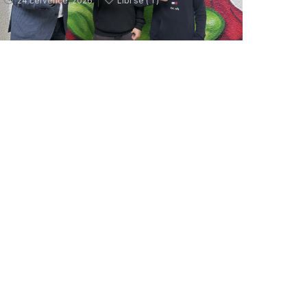
24 července, 2026
Líbí se (
1 )