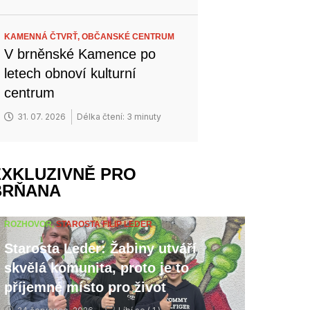
KAMENNÁ ČTVRŤ,
OBČANSKÉ CENTRUM
V brněnské Kamence po
letech obnoví kulturní
centrum
31. 07. 2026
Délka čtení: 3 minuty
EXKLUZIVNĚ PRO
BRŇANA
ROZHOVOR,
STAROSTA FILIP LEDER
Starosta Leder: Žabiny utváří
skvělá komunita, proto je to
příjemné místo pro život