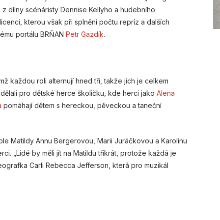
 z dílny scénáristy Dennise Kellyho a hudebního
licenci, kterou však při splnění počtu repríz a dalších
skému portálu BRŇAN
Petr Gazdík
.
ž každou roli alternují hned tři, takže jich je celkem
ělali pro dětské herce školičku, kde herci jako
Alena
á
pomáhají dětem s hereckou, pěveckou a taneční
 role Matildy Annu Bergerovou, Marii Juráčkovou a Karolinu
i. „Lidé by měli jít na Matildu třikrát, protože každá je
reografka Carli Rebecca Jefferson, která pro muzikál