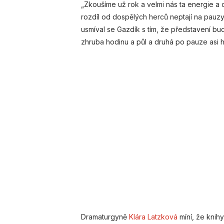
„Zkoušíme už rok a velmi nás ta energie a d
rozdíl od dospělých herců neptají na pauzy
usmíval se Gazdík s tím, že představení bude
zhruba hodinu a půl a druhá po pauze asi h
Dramaturgyně
Klára Latzková
míní, že knihy