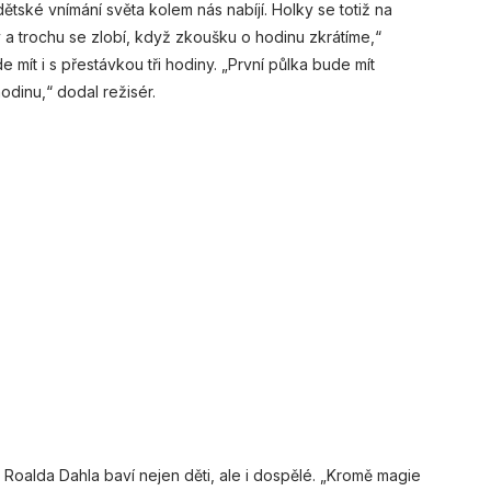
ětské vnímání světa kolem nás nabíjí. Holky se totiž na
 a trochu se zlobí, když zkoušku o hodinu zkrátíme,“
 mít i s přestávkou tři hodiny. „První půlka bude mít
odinu,“ dodal režisér.
 Roalda Dahla baví nejen děti, ale i dospělé. „Kromě magie