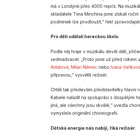
má v Londýně přes 4000 repríz. Na muzikál
skladatele Tima Minchina jsme získali roční 
podmínek lze prodloužit,“ řekl zpravodaj
Pro děti udělali hereckou školu
Podle něj hraje v muzikálu devět dětí, přičem
sedmadvacet. „Proto jsme už před rokem ud
Antalová
,
Milan Němec
nebo
Ivana Vaňkov
přípravou,“ vysvětlil režisér.
Chtěli tak především představitelky hlavní
Kabele naladit na spolupráci s dospělými herc
jiná, ale všechny jsou skvělé,“ uvedla cho
vymyslela originální choreografii.
Dětská energie nás nabíjí, říká režisér