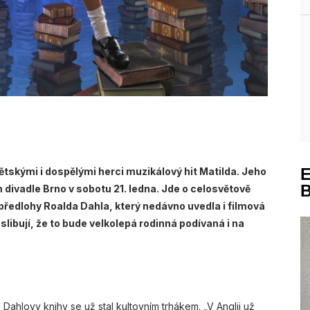
dětskými i dospělými herci muzikálový hit Matilda. Jeho
divadle Brno v sobotu 21. ledna. Jde o celosvětově
předlohy Roalda Dahla, který nedávno uvedla i filmová
 slibují, že to bude velkolepá rodinná podívaná i na
Dahlovy knihy se už stal kultovním trhákem. „V Anglii už