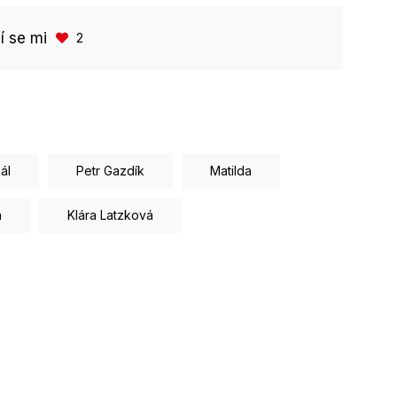
bí se mi
2
ál
Petr Gazdík
Matilda
á
Klára Latzková