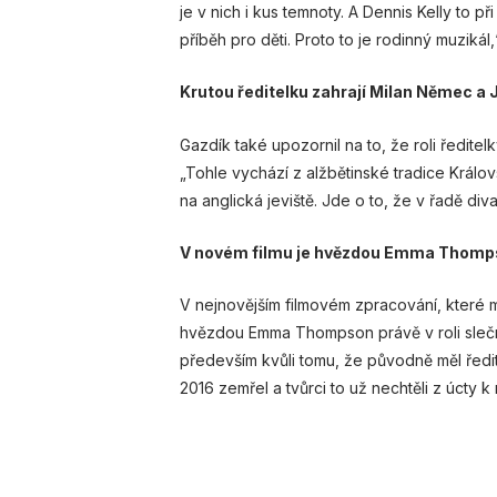
je v nich i kus temnoty. A Dennis Kelly to př
příběh pro děti. Proto to je rodinný muzikál,
Krutou ředitelku zahrají Milan Němec a 
Gazdík také upozornil na to, že roli ředite
„Tohle vychází z alžbětinské tradice Král
na anglická jeviště. Jde o to, že v řadě div
V novém filmu je hvězdou Emma Thom
V nejnovějším filmovém zpracování, které mě
hvězdou Emma Thompson právě v roli slečny T
především kvůli tomu, že původně měl ředit
2016 zemřel a tvůrci to už nechtěli z úcty