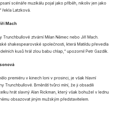
i psaní scénáře muzikálu pojal jako příběh, nikoliv jen jako
“ řekla Latzková.
Jiří Mach
lky Trunchbullové ztvární Milan Němec nebo Jiří Mach.
ovské shakespearovské společnosti, která Matildu převedla
adelních kusů hrál zlou babu chlap,“ upozornil Petr Gazdík.
psonová
lo premiéru v kinech loni v prosinci, je však hlavní
runchbullové. Brněnští tvůrci míní, že ji obsadili
elku hrát slavný Alan Rickman, který však bohužel v lednu
 k němu obsazovat jiným mužským představitelem.