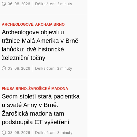
06. 08. 2026
Délka čtení: 2 minuty
ARCHEOLOGOVÉ,
ARCHAIA BRNO
Archeologové objevili u
tržnice Malá Amerika v Brně
lahůdku: dvě historické
železniční točny
03. 08. 2026
Délka čtení: 2 minuty
FNUSA BRNO,
ŽAROŠICKÁ MADONA
Sedm století stará pacientka
u svaté Anny v Brně:
Žarošická madona tam
podstoupila CT vyšetření
03. 08. 2026
Délka čtení: 3 minuty