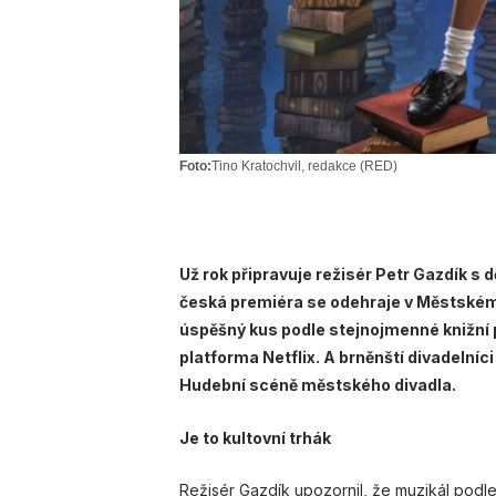
Foto:
Tino Kratochvil, redakce (RED)
Už rok připravuje režisér Petr Gazdík s 
česká premiéra se odehraje v Městském 
úspěšný kus podle stejnojmenné knižní 
platforma Netflix. A brněnští divadelníci
Hudební scéně městského divadla.
Je to kultovní trhák
Režisér Gazdík upozornil, že muzikál podle 