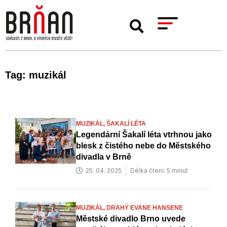
Tag: muzikál
MUZIKÁL,
ŠAKALÍ LÉTA
Legendární Šakalí léta vtrhnou jako
blesk z čistého nebe do Městského
divadla v Brně
25. 04. 2025
Délka čtení: 5 minut
MUZIKÁL,
DRAHÝ EVANE HANSENE
Městské divadlo Brno uvede