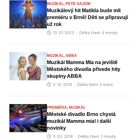
MUZIKÁL,
PETR GAZDÍK
Muzikálový hit Matilda bude mít
premiéru v Brně! Děti se připravují
už rok
13. 01. 2023
Délka čtení: 4 minuty
MUZIKÁL,
ABBA
Muzikál Mamma Mia na jeviště
Městského divadla přivede hity
skupiny ABBA
4. 10. 2019
Délka čtení: 5 minut
PREMIÉRA,
MUZIKÁL
Městské divadlo Brno chystá
muzikál Mamma mia! i další
novinky
3. 03. 2019
Délka čtení: 2 minuty