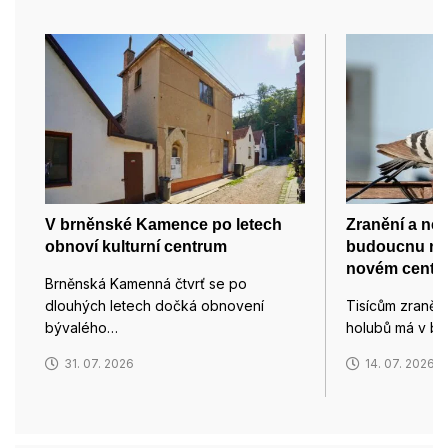
V brněnské Kamence po letech
Zranění a ne
obnoví kulturní centrum
budoucnu na
novém centru
Brněnská Kamenná čtvrť se po
dlouhých letech dočká obnovení
Tisícům zraně
bývalého…
holubů má v b
31. 07. 2026
14. 07. 2026