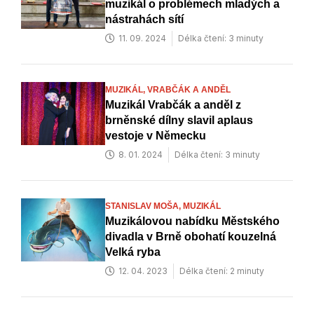
muzikál o problémech mladých a
nástrahách sítí
11. 09. 2024
Délka čtení: 3 minuty
MUZIKÁL,
VRABČÁK A ANDĚL
Muzikál Vrabčák a anděl z
brněnské dílny slavil aplaus
vestoje v Německu
8. 01. 2024
Délka čtení: 3 minuty
STANISLAV MOŠA,
MUZIKÁL
Muzikálovou nabídku Městského
divadla v Brně obohatí kouzelná
Velká ryba
12. 04. 2023
Délka čtení: 2 minuty