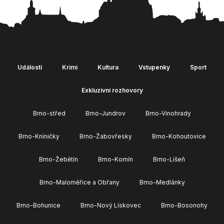
Události
Krimi
Kultura
Vstupenky
Sport
Exkluzivní rozhovory
Brno-střed
Brno-Jundrov
Brno-Vinohrady
Brno-Kníničky
Brno-Žabovřesky
Brno-Kohoutovice
Brno-Žebětín
Brno-Komín
Brno-Líšeň
Brno-Maloměřice a Obřany
Brno-Medlánky
Brno-Bohunice
Brno-Nový Lískovec
Brno-Bosonohy