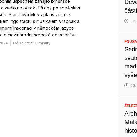
odním úspěchem zahájilo brněnské
Deve
divadlo nový rok. Tři dny po sobě slavil
část
séra Stanislava Moši aplaus vestoje
kém Ingolstadtu s muzikálem Vrabčák a
06.
Komorní inscenaci v německém jazyce
elo mezinárodní herecké obsazení v…
FNUSA
 2024
Délka čtení: 3 minuty
Sedm
svat
mado
vyše
03.
ŽELEZ
Arch
Malá
hist