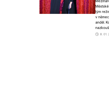
Mezinár
Městské 
tým reži
v němec
anděl. 
nazkouš
8. 01.