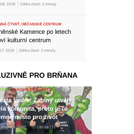
 08. 2026
Délka čtení: 2 minuty
NÁ ČTVRŤ,
OBČANSKÉ CENTRUM
něnské Kamence po letech
ví kulturní centrum
 07. 2026
Délka čtení: 3 minuty
LUZIVNĚ PRO BRŇANA
OVOR,
STAROSTA FILIP LEDER
osta Leder: Žabiny utváří
lá komunita, proto je to
emné místo pro život
července, 2026
Líbí se (
1 )