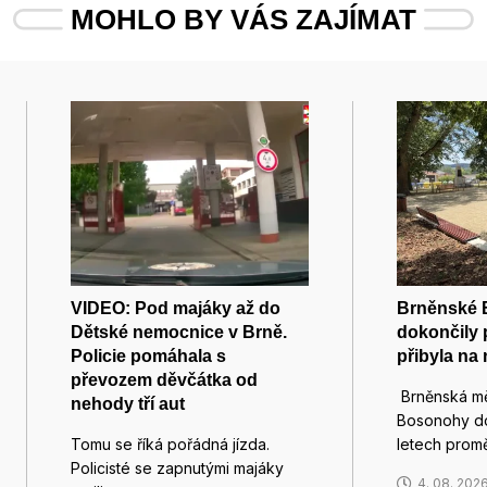
MOHLO BY VÁS ZAJÍMAT
VIDEO: Pod majáky až do
Brněnské
Dětské nemocnice v Brně.
dokončily
Policie pomáhala s
přibyla na
převozem děvčátka od
Brněnská mě
nehody tří aut
Bosonohy do
Tomu se říká pořádná jízda.
letech pro
Policisté se zapnutými majáky
4. 08. 202