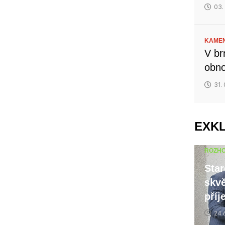
03.
KAMEN
V br
obno
31.
EXK
ROZH
Star
skvě
příj
24 