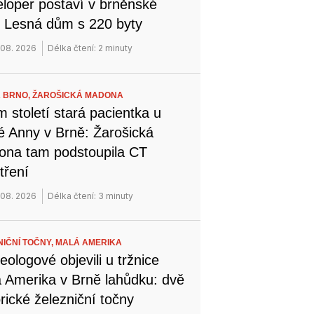
loper postaví v brněnské
i Lesná dům s 220 byty
 08. 2026
Délka čtení: 2 minuty
 BRNO,
ŽAROŠICKÁ MADONA
 století stará pacientka u
é Anny v Brně: Žarošická
na tam podstoupila CT
tření
 08. 2026
Délka čtení: 3 minuty
NIČNÍ TOČNY,
MALÁ AMERIKA
eologové objevili u tržnice
 Amerika v Brně lahůdku: dvě
orické železniční točny