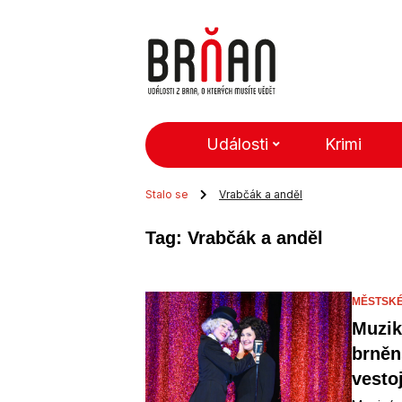
Události
Krimi
Stalo se
Vrabčák a anděl
Tag: Vrabčák a anděl
MĚSTSKÉ
Muzik
brněn
vesto