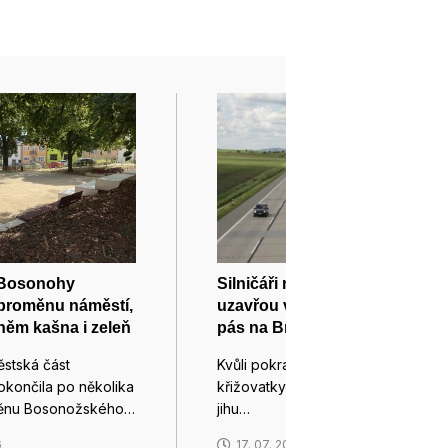
 Bosonohy
Silničáři na dálnici D2 v Brně
 proměnu náměstí,
uzavřou v pátek večer jízdní
 něm kašna i zeleň
pás na Bratislavu
stská část
Kvůli pokračující přestavbě
končila po několika
křižovatky dálnic D1 a D2 na
měnu Bosonožského…
jihu…
6
17. 07. 2026