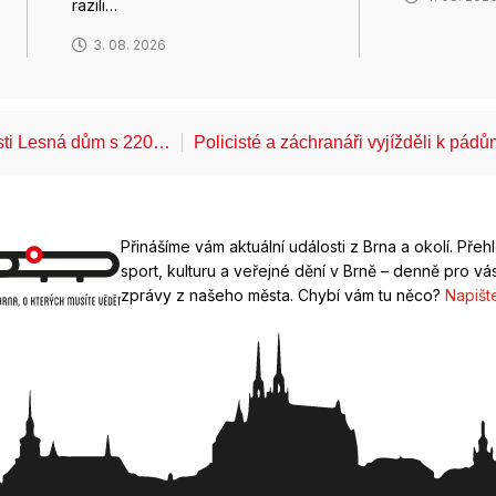
razili…
3. 08. 2026
ásti Lesná dům s 220…
Policisté a záchranáři vyjížděli k pád
Přinášíme vám aktuální události z Brna a okolí. Přeh
sport, kulturu a veřejné dění v Brně – denně pro vás
zprávy z našeho města. Chybí vám tu něco?
Napišt