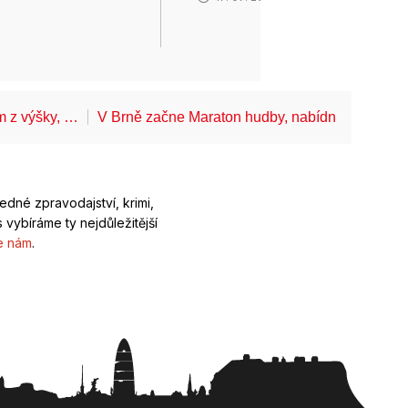
ům z výšky, …
V Brně začne Maraton hudby, nabídne koncerty
ledné zpravodajství, krimi,
 vybíráme ty nejdůležitější
e nám
.