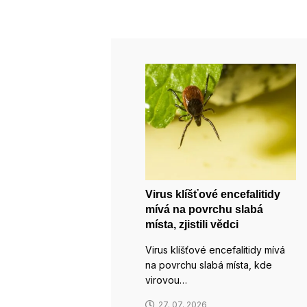
Virus klíšťové encefalitidy
mívá na povrchu slabá
místa, zjistili vědci
Virus klíšťové encefalitidy mívá
na povrchu slabá místa, kde
virovou…
27. 07. 2026