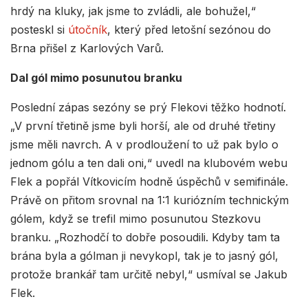
hrdý na kluky, jak jsme to zvládli, ale bohužel,“
posteskl si
útočník
, který před letošní sezónou do
Brna přišel z Karlových Varů.
Dal gól mimo posunutou branku
Poslední zápas sezóny se prý Flekovi těžko hodnotí.
„V první třetině jsme byli horší, ale od druhé třetiny
jsme měli navrch. A v prodloužení to už pak bylo o
jednom gólu a ten dali oni,“ uvedl na klubovém webu
Flek a popřál Vítkovicím hodně úspěchů v semifinále.
Právě on přitom srovnal na 1:1 kuriózním technickým
gólem, když se trefil mimo posunutou Stezkovu
branku. „Rozhodčí to dobře posoudili. Kdyby tam ta
brána byla a gólman ji nevykopl, tak je to jasný gól,
protože brankář tam určitě nebyl,“ usmíval se Jakub
Flek.