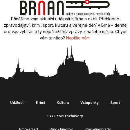
Přinášíme vám aktuální události z Brna a okolí. Přehledné
zpravodajství, krimi, sport, kulturu a veřejné dění v Brně – denně
pro vás vybíráme ty nejdůležitější zprávy z našeho města. Chybí
vám tu něco?
Napište nám
.
Události
Krimi
Kultura
Vstupenky
Sport
Exkluzivní rozhovory
Brno-střed
Brno-Jundrov
Brno-Vinohrady