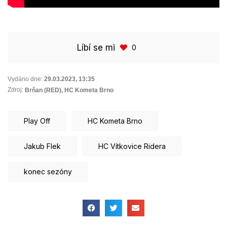
Líbí se mi
0
Vydáno dne:
29.03.2023
,
13:35
Zdroj:
Brňan (RED), HC Kometa Brno
Play Off
HC Kometa Brno
Jakub Flek
HC Vítkovice Ridera
konec sezóny