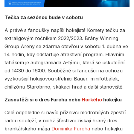
Tečka za sezónou bude v sobotu
A právě s fanoušky napíší hokejisté Komety tečku za
extraligovým ročníkem 2022/2023. Brány Winning
Group Areny se zdarma otevřou v sobotu 1. dubna ve
14 hodin, kdy odstartuje atraktivní program. Hlavním
tahákem je autogramiáda A-týmu, která se uskuteční
od 14:30 do 16:00. Souběžně si fanoušci na ochozu
vyzkoušejí hokejovou střelnici Bauer, minifotbálek,
chillzónu Starobrno, skákací hrad a další stanoviště.
Zasoutěží si o dres Furcha nebo
Horkého
hokejku
Celé odpoledne si navíc příznivci modrobílých zpestří
řadou soutěží, v nichž šťastlivci získají hraný dres
brankářského mága
Dominika Furcha
nebo hokejku