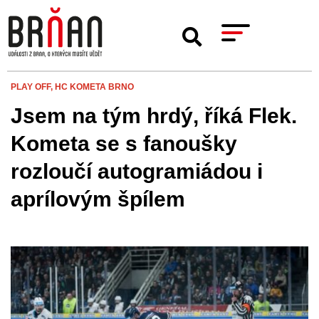
PLAY OFF,
HC KOMETA BRNO
Jsem na tým hrdý, říká Flek.
Kometa se s fanoušky
rozloučí autogramiádou i
aprílovým špílem