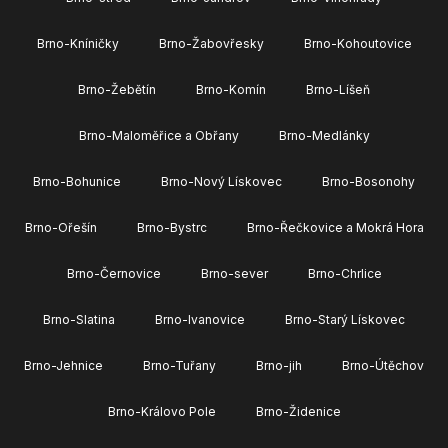
Brno-Kníničky
Brno-Žabovřesky
Brno-Kohoutovice
Brno-Žebětín
Brno-Komín
Brno-Líšeň
Brno-Maloměřice a Obřany
Brno-Medlánky
Brno-Bohunice
Brno-Nový Lískovec
Brno-Bosonohy
Brno-Ořešín
Brno-Bystrc
Brno-Řečkovice a Mokrá Hora
Brno-Černovice
Brno-sever
Brno-Chrlice
Brno-Slatina
Brno-Ivanovice
Brno-Starý Lískovec
Brno-Jehnice
Brno-Tuřany
Brno-jih
Brno-Útěchov
Brno-Královo Pole
Brno-Židenice