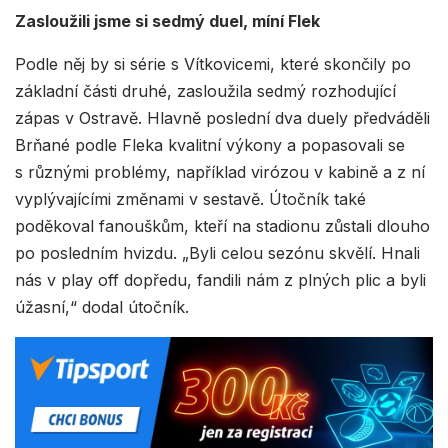
Zasloužili jsme si sedmý duel, míní Flek
Podle něj by si série s Vítkovicemi, které skončily po
základní části druhé, zasloužila sedmý rozhodující
zápas v Ostravě. Hlavně poslední dva duely předváděli
Brňané podle Fleka kvalitní výkony a popasovali se
s různými problémy, například virózou v kabině a z ní
vyplývajícími změnami v sestavě. Útočník také
poděkoval fanouškům, kteří na stadionu zůstali dlouho
po posledním hvizdu. „Byli celou sezónu skvělí. Hnali
nás v play off dopředu, fandili nám z plných plic a byli
úžasní,“ dodal útočník.