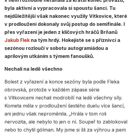
v něm rozhodně netahala za kratší konec provazu,
byla aktivní a vypracovala si spoustu šancí. Tu
nejdůležitější však nakonec využily Vítkovice, které
v prodloužení dokonaly svůj postup do semifinále. I
přes vyřazení je jeden z klíčových hráčů Brňanů
Jakub Flek
na tým hrdý. Hokejisté se s příznivci a
sezónou rozloučí v sobotu autogramiádou a
aprílovým utkáním s týmem fanoušků.
Nechali na ledě všechno
Bolest z vyřazení a konce sezóny byla podle Fleka
obrovská, protože v každém zápase série
s Vítkovicemi nechali modrobílí na ledě všechny síly.
Kometa měla v prodloužení šestého duelu více šancí,
ani jednu však neproměnila. „Hrála v tom roli
nervozita, ale nebylo to jen o ní. Soupeř to zablokoval
nebo to chytil gólman. My jsme si šli za výhrou a jsem