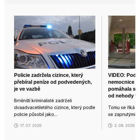
Policie zadržela cizince, který
VIDEO: Pod m
přebíral peníze od podvedených,
nemocnice v 
je ve vazbě
pomáhala s 
od nehody tří
Brněnští kriminalisté zadrželi
dvaadvacetiletého cizince, který podle
Tomu se říká po
policie působil jako…
se zapnutými ma
17. 07. 2026
3. 08. 2026