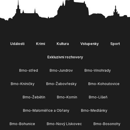
Události
Krimi
Kultura
Vstupenky
Sport
Exkluzivní rozhovory
Brno-střed
Brno-Jundrov
Brno-Vinohrady
Brno-Kníničky
Brno-Žabovřesky
Brno-Kohoutovice
Brno-Žebětín
Brno-Komín
Brno-Líšeň
Brno-Maloměřice a Obřany
Brno-Medlánky
Brno-Bohunice
Brno-Nový Lískovec
Brno-Bosonohy