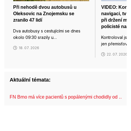
Při nehodě dvou autobusů u
VIDEO: Kontr
Oleksovic na Znojemsku se
navigaci, tvrdí
zranilo 47 lidí
při držení mo
policisté na 
Dva autobusy s cestujícími se dnes
okolo 09:30 srazily u…
Kontroloval jse
jen přemisťoval
18. 07. 2026
22. 07. 2026
Aktuální témata:
FN Brno má více pacientů s popálenými chodidly od …