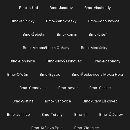
Brno-střed
Brno-Jundrov
Brno-Vinohrady
Brno-Kníničky
Brno-Žabovřesky
Brno-Kohoutovice
Brno-Žebětín
Brno-Komín
Brno-Líšeň
Brno-Maloměřice a Obřany
Brno-Medlánky
Brno-Bohunice
Brno-Nový Lískovec
Brno-Bosonohy
Brno-Ořešín
Brno-Bystrc
Brno-Řečkovice a Mokrá Hora
Brno-Černovice
Brno-sever
Brno-Chrlice
Brno-Slatina
Brno-Ivanovice
Brno-Starý Lískovec
Brno-Jehnice
Brno-Tuřany
Brno-jih
Brno-Útěchov
Brno-Královo Pole
Brno-Židenice