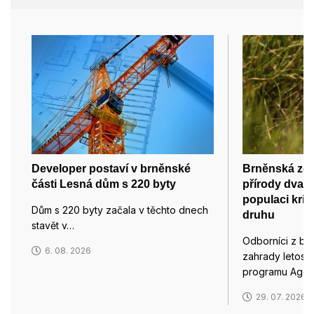
Developer postaví v brněnské
Brněnská zoo
části Lesná dům s 220 byty
přírody dvacet
populaci kri
Dům s 220 byty začala v těchto dnech
druhu
stavět v…
Odborníci z br
6. 08. 2026
zahrady letos 
programu Agen
29. 07. 2026