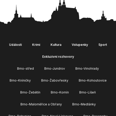
Události
Krimi
Kultura
Vstupenky
Sport
Exkluzivní rozhovory
Brno-střed
Brno-Jundrov
Brno-Vinohrady
Brno-Kníničky
Brno-Žabovřesky
Brno-Kohoutovice
Brno-Žebětín
Brno-Komín
Brno-Líšeň
Brno-Maloměřice a Obřany
Brno-Medlánky