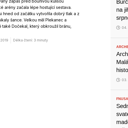
aný zápas před bouřlivou kulisou
Burč
ké arény začala lépe hostující sestava.
na j
i hned od začátku vytvořila dobrý tlak a z
srp
ikaly šance. Velkou měl Plekanec a
 také Dočekal, který obkroužil bránu,
04.
. 2019
Délka čtení: 3 minuty
ARCH
Arch
Malá
hist
03.
FNUSA
Sedm
svat
mado