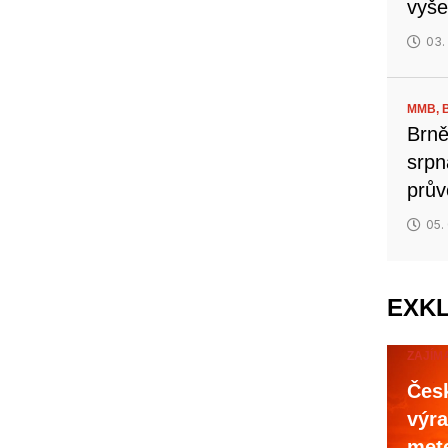
vyše
03.
MMB,
Brně
srpn
prův
05.
EXK
ZAJÍM
Česk
výra
mete