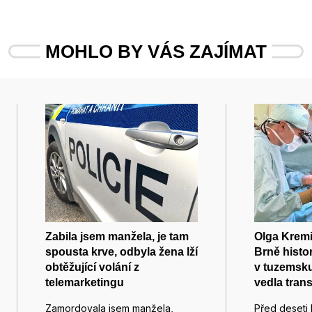
MOHLO BY VÁS ZAJÍMAT
Zabila jsem manžela, je tam
Olga Kremi
spousta krve, odbyla žena lží
Brně histor
obtěžující volání z
v tuzemsku
telemarketingu
vedla tran
Zamordovala jsem manžela,
Před deseti 