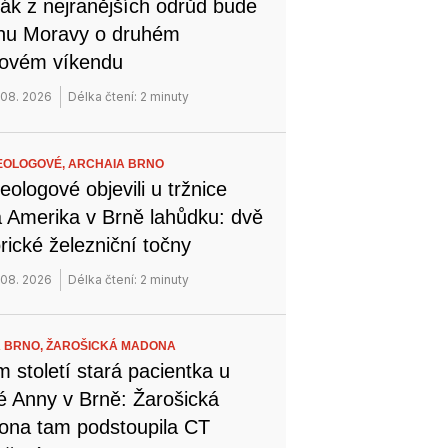
ák z nejranějších odrůd bude
ihu Moravy o druhém
novém víkendu
 08. 2026
Délka čtení: 2 minuty
EOLOGOVÉ,
ARCHAIA BRNO
eologové objevili u tržnice
 Amerika v Brně lahůdku: dvě
orické železniční točny
 08. 2026
Délka čtení: 2 minuty
 BRNO,
ŽAROŠICKÁ MADONA
 století stará pacientka u
é Anny v Brně: Žarošická
na tam podstoupila CT