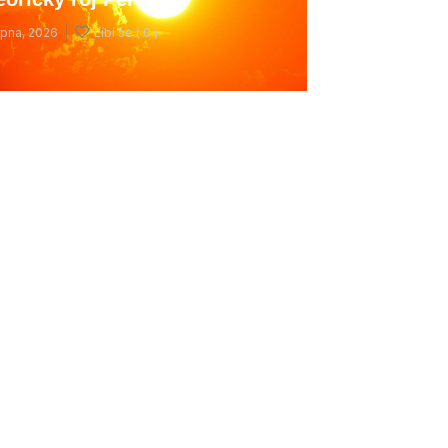
rpna, 2026
Líbí se (
0 )