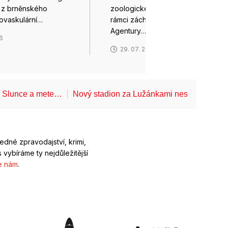
 z brněnského
zoologické zahrady letos v
iovaskulární…
rámci záchranného programu
Agentury…
26
29. 07. 2026
í Slunce a mete…
Nový stadion za Lužánkami nesmí mít dle
ledné zpravodajství, krimi,
 vybíráme ty nejdůležitější
e nám
.