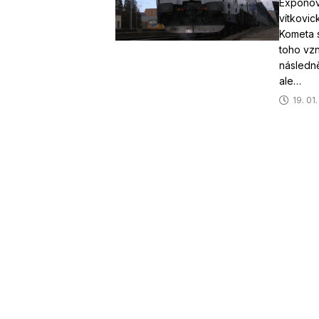
Exponov
vítkovic
Kometa s
toho vzn
následně
ale…
19. 01