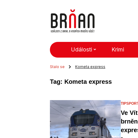
Události
Krimi
Stalo se
Kometa express
Tag: Kometa express
TIPSPOR
Ve Ví
brněn
expre