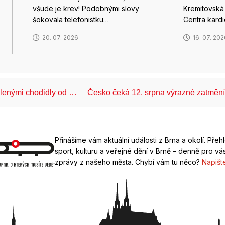
všude je krev! Podobnými slovy
Kremitovská
šokovala telefonistku…
Centra kard
20. 07. 2026
16. 07. 20
álenými chodidly od …
Česko čeká 12. srpna výrazné zatměn
Přinášíme vám aktuální události z Brna a okolí. Přeh
sport, kulturu a veřejné dění v Brně – denně pro vás
zprávy z našeho města. Chybí vám tu něco?
Napišt