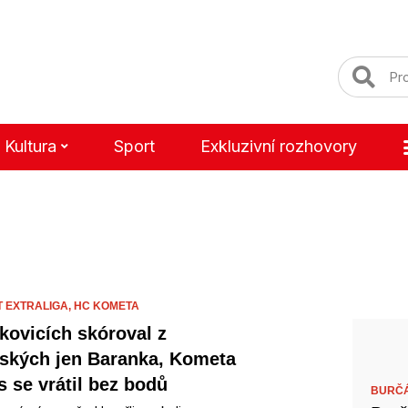
Kultura
Sport
Exkluzivní rozhovory
T EXTRALIGA,
HC KOMETA
tkovicích skóroval z
ských jen Baranka, Kometa
s se vrátil bez bodů
BURČ