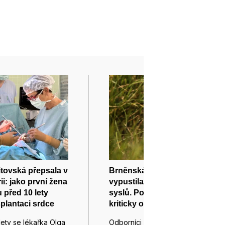
tovská přepsala v
Brněnská zoo letos
ii: jako první žena
vypustila do přírody dvacet
 před 10 lety
syslů. Posílila tak populaci
splantaci srdce
kriticky ohroženého druhu
lety se lékařka Olga
Odborníci z brněnské