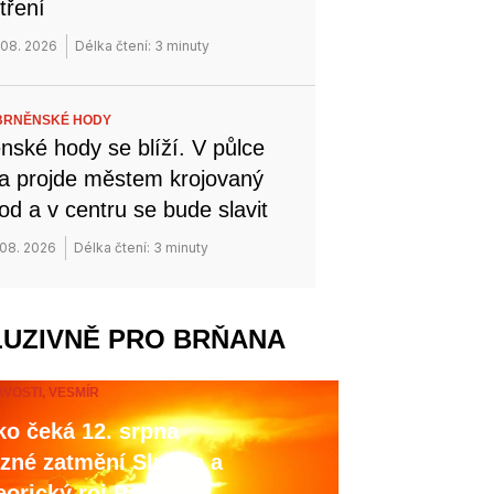
tření
 08. 2026
Délka čtení: 3 minuty
BRNĚNSKÉ HODY
nské hody se blíží. V půlce
a projde městem krojovaný
od a v centru se bude slavit
 08. 2026
Délka čtení: 3 minuty
LUZIVNĚ PRO BRŇANA
AVOSTI,
VESMÍR
o čeká 12. srpna
zné zatmění Slunce a
orický roj Perseid