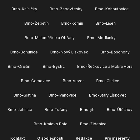
Brno-Kníničky
Brno-Žabovřesky
Brno-Kohoutovice
Brno-Žebětín
Brno-Komín
Brno-Líšeň
Brno-Maloměřice a Obřany
Brno-Medlánky
Brno-Bohunice
Brno-Nový Lískovec
Brno-Bosonohy
Brno-Ořešín
Brno-Bystrc
Brno-Řečkovice a Mokrá Hora
Brno-Černovice
Brno-sever
Brno-Chrlice
Brno-Slatina
Brno-Ivanovice
Brno-Starý Lískovec
Brno-Jehnice
Brno-Tuřany
Brno-jih
Brno-Útěchov
Brno-Královo Pole
Brno-Židenice
Kontakt
O společnosti
Redakce
Pro inzerenty