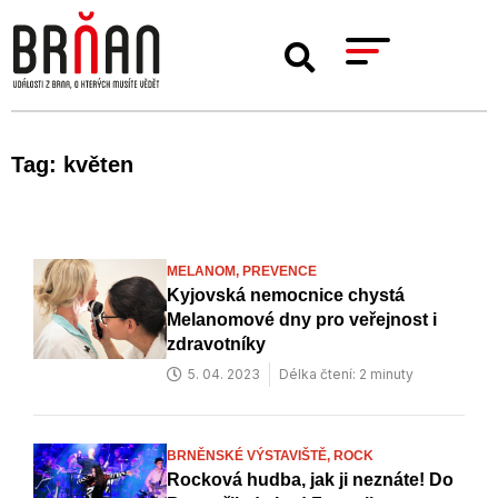
Tag: květen
MELANOM,
PREVENCE
Kyjovská nemocnice chystá
Melanomové dny pro veřejnost i
zdravotníky
5. 04. 2023
Délka čtení: 2 minuty
BRNĚNSKÉ VÝSTAVIŠTĚ,
ROCK
Rocková hudba, jak ji neznáte! Do