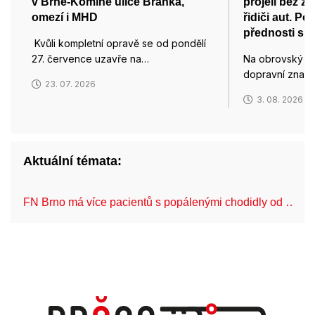
v Brně-Komíně ulice Branka,
projeli bez za
omezí i MHD
řidiči aut. P
přednosti sko
Kvůli kompletní opravě se od pondělí
27. července uzavře na…
Na obrovský ná
dopravní značk
23. 07. 2026
3. 08. 2026
Aktuální témata:
FN Brno má více pacientů s popálenými chodidly od …