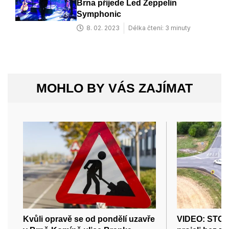
Brna přijede Led Zeppelin
Symphonic
8. 02. 2023
Délka čtení: 3 minuty
MOHLO BY VÁS ZAJÍMAT
Kvůli opravě se od pondělí uzavře
VIDEO: STOP