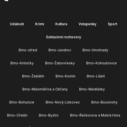
Události
Krimi
Kultura
Vstupenky
Sport
Exkluzivní rozhovory
Brno-střed
Brno-Jundrov
Brno-Vinohrady
Brno-Kníničky
Brno-Žabovřesky
Brno-Kohoutovice
Brno-Žebětín
Brno-Komín
Brno-Líšeň
Brno-Maloměřice a Obřany
Brno-Medlánky
Brno-Bohunice
Brno-Nový Lískovec
Brno-Bosonohy
Brno-Ořešín
Brno-Bystrc
Brno-Řečkovice a Mokrá Hora