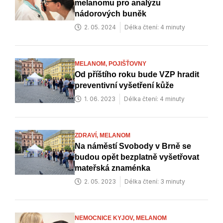
melanomu pro analýzu
nádorových buněk
2. 05. 2024
Délka čtení: 4 minuty
MELANOM,
POJIŠŤOVNY
Od příštího roku bude VZP hradit
preventivní vyšetření kůže
1. 06. 2023
Délka čtení: 4 minuty
ZDRAVÍ,
MELANOM
Na náměstí Svobody v Brně se
budou opět bezplatně vyšetřovat
mateřská znaménka
2. 05. 2023
Délka čtení: 3 minuty
NEMOCNICE KYJOV,
MELANOM