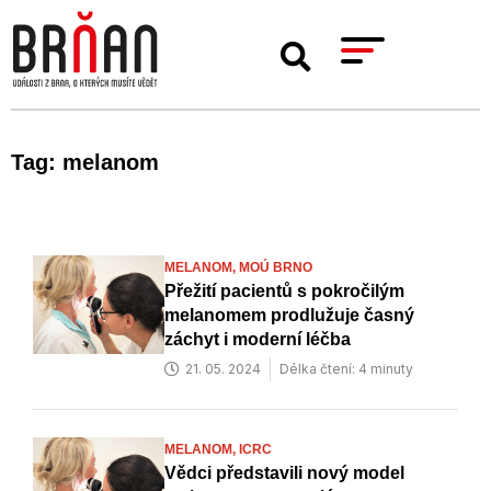
Tag: melanom
MELANOM,
MOÚ BRNO
Přežití pacientů s pokročilým
melanomem prodlužuje časný
záchyt i moderní léčba
21. 05. 2024
Délka čtení: 4 minuty
MELANOM,
ICRC
Vědci představili nový model