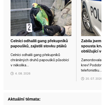
Celníci odhalili gang překupníků
Zabila jsem m
papoušků, zajistili stovku ptáků
spousta krve,
obtěžující vo
Celníci odhalili gang překupníků
chráněných druhů papoušků působící
Zamordovala js
v několika…
krev! Podobným
telefonistku…
4. 08. 2026
20. 07. 2026
Aktuální témata: