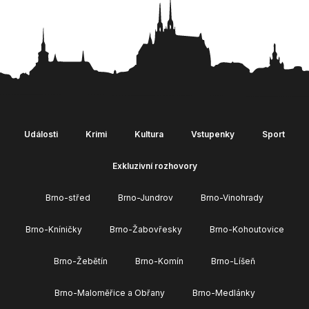
Události
Krimi
Kultura
Vstupenky
Sport
Exkluzivní rozhovory
Brno-střed
Brno-Jundrov
Brno-Vinohrady
Brno-Kníničky
Brno-Žabovřesky
Brno-Kohoutovice
Brno-Žebětín
Brno-Komín
Brno-Líšeň
Brno-Maloměřice a Obřany
Brno-Medlánky