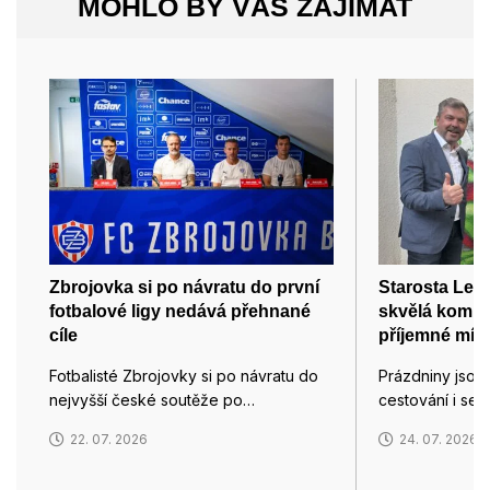
MOHLO BY VÁS ZAJÍMAT
Zbrojovka si po návratu do první
Starosta Lede
fotbalové ligy nedává přehnané
skvělá komuni
cíle
příjemné míst
Fotbalisté Zbrojovky si po návratu do
Prázdniny jsou
nejvyšší české soutěže po…
cestování i set
22. 07. 2026
24. 07. 2026