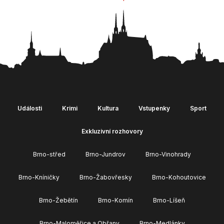
Události
Krimi
Kultura
Vstupenky
Sport
Exkluzivní rozhovory
Brno-střed
Brno-Jundrov
Brno-Vinohrady
Brno-Kníničky
Brno-Žabovřesky
Brno-Kohoutovice
Brno-Žebětín
Brno-Komín
Brno-Líšeň
Brno-Maloměřice a Obřany
Brno-Medlánky