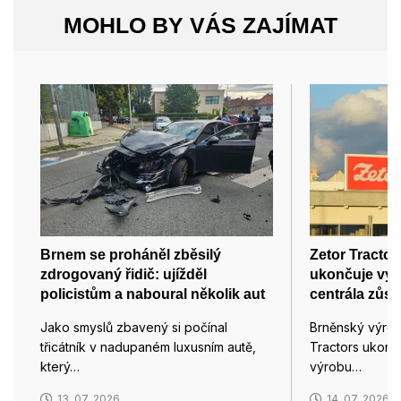
MOHLO BY VÁS ZAJÍMAT
Brnem se proháněl zběsilý
Zetor Tractor
zdrogovaný řidič: ujížděl
ukončuje výro
policistům a naboural několik aut
centrála zůst
Jako smyslů zbavený si počínal
Brněnský výrob
třicátník v nadupaném luxusním autě,
Tractors ukonč
který…
výrobu…
13. 07. 2026
14. 07. 2026